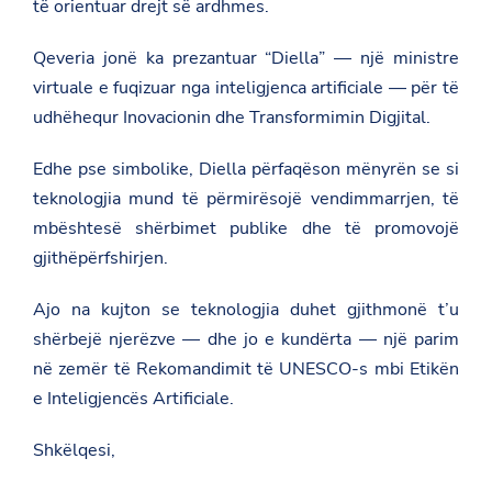
të orientuar drejt së ardhmes.
a
u
l
Qeveria jonë ka prezantuar “Diella” — një ministre
a
virtuale e fuqizuar nga inteligjenca artificiale — për të
n
t
udhëhequr Inovacionin dhe Transformimin Digjital.
-
t
o
Edhe pse simbolike, Diella përfaqëson mënyrën se si
p
teknologjia mund të përmirësojë vendimmarrjen, të
c
i
mbështesë shërbimet publike dhe të promovojë
u
gjithëpërfshirjen.
-
n
e
Ajo na kujton se teknologjia duhet gjithmonë t’u
-
s
shërbejë njerëzve — dhe jo e kundërta — një parim
e
në zemër të Rekomandimit të UNESCO-s mbi Etikën
s
i
e Inteligjencës Artificiale.
o
n
i
Shkëlqesi,
n
-