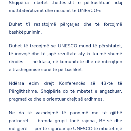
Shqipëria mbetet thellësisht e përkushtuar ndaj
e
-
multilateralizmit dhe misionit të UNESCO-s.
2
2
3
Duhet t’i rezistojmë përçarjes dhe të forcojmë
-
bashkëpunimin.
t
e
-
Duhet të tregojmë se UNESCO mund të përshtatet,
b
o
të inovojë dhe të japë rezultate aty ku ka më shumë
r
rëndësi — në klasa, në komunitete dhe në mbrojtjen
d
i
e trashëgimisë sonë të përbashkët.
t
-
e
Ndërsa ecim drejt Konferencës së 43-të të
k
Përgjithshme, Shqipëria do të mbetet e angazhuar,
z
e
pragmatike dhe e orientuar drejt së ardhmes.
k
u
t
Ne do të vazhdojmë të punojmë me të gjithë
i
partnerët — brenda grupit tonë rajonal, BE-së dhe
v
-
më gjerë — për të siguruar që UNESCO të mbetet një