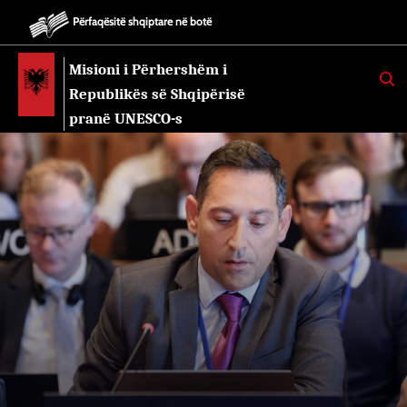
Përfaqësitë shqiptare në botë
Misioni i Përhershëm i
K
E
Republikës së Shqipërisë
R
K
pranë UNESCO-s
O