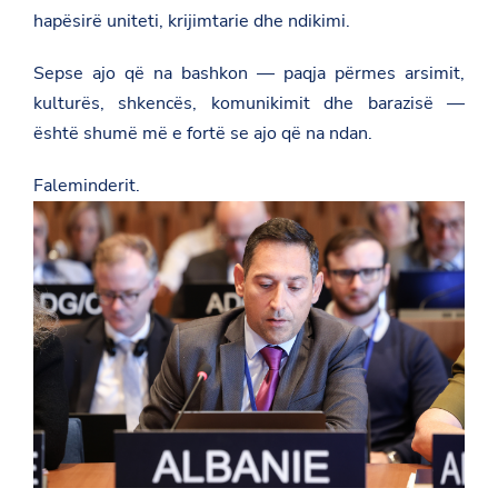
t
hapësirë uniteti, krijimtarie dhe ndikimi.
e
-
u
Sepse ajo që na bashkon — paqja përmes arsimit,
n
e
kulturës, shkencës, komunikimit dhe barazisë —
s
është shumë më e fortë se ajo që na ndan.
c
o
-
Faleminderit.
s
/