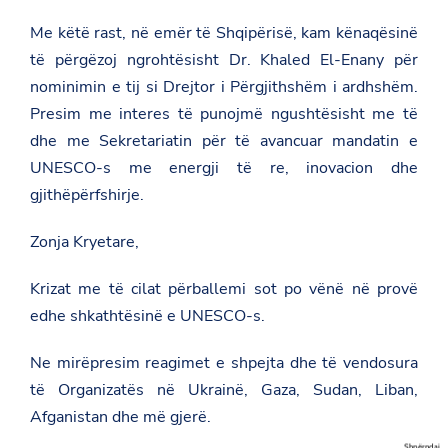
Me këtë rast, në emër të Shqipërisë, kam kënaqësinë
të përgëzoj ngrohtësisht Dr. Khaled El-Enany për
nominimin e tij si Drejtor i Përgjithshëm i ardhshëm.
Presim me interes të punojmë ngushtësisht me të
dhe me Sekretariatin për të avancuar mandatin e
UNESCO-s me energji të re, inovacion dhe
gjithëpërfshirje.
Zonja Kryetare,
Krizat me të cilat përballemi sot po vënë në provë
edhe shkathtësinë e UNESCO-s.
Ne mirëpresim reagimet e shpejta dhe të vendosura
të Organizatës në Ukrainë, Gaza, Sudan, Liban,
Afganistan dhe më gjerë.
Shpërndaj