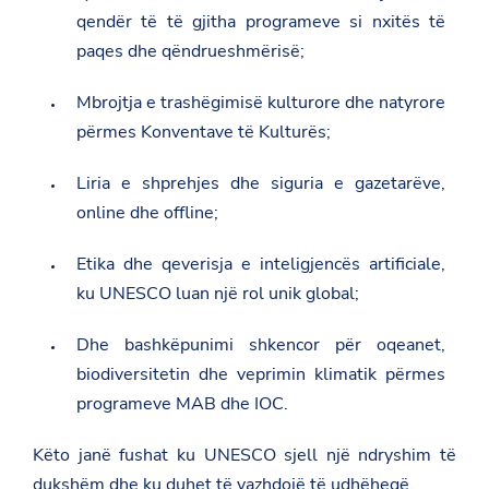
qendër të të gjitha programeve si nxitës të
paqes dhe qëndrueshmërisë;
Mbrojtja e trashëgimisë kulturore dhe natyrore
përmes Konventave të Kulturës;
Liria e shprehjes dhe siguria e gazetarëve,
online dhe offline;
Etika dhe qeverisja e inteligjencës artificiale,
ku UNESCO luan një rol unik global;
Dhe bashkëpunimi shkencor për oqeanet,
biodiversitetin dhe veprimin klimatik përmes
programeve MAB dhe IOC.
Këto janë fushat ku UNESCO sjell një ndryshim të
dukshëm dhe ku duhet të vazhdojë të udhëheqë.