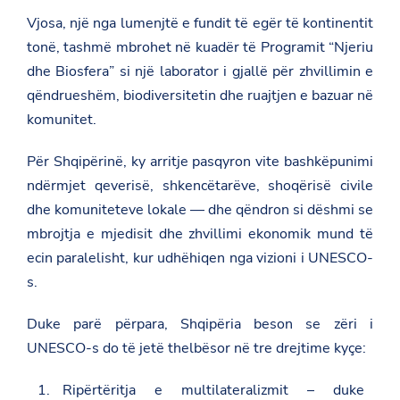
.
Vjosa, një nga lumenjtë e fundit të egër të kontinentit
a
l
tonë, tashmë mbrohet në kuadër të Programit “Njeriu
/
dhe Biosfera” si një laborator i gjallë për zhvillimin e
u
n
qëndrueshëm, biodiversitetin dhe ruajtjen e bazuar në
e
s
komunitet.
c
o
Për Shqipërinë, ky arritje pasqyron vite bashkëpunimi
/
n
ndërmjet qeverisë, shkencëtarëve, shoqërisë civile
e
w
dhe komuniteteve lokale — dhe qëndron si dëshmi se
s
mbrojtja e mjedisit dhe zhvillimi ekonomik mund të
r
o
ecin paralelisht, kur udhëhiqen nga vizioni i UNESCO-
o
s.
m
/
f
Duke parë përpara, Shqipëria beson se zëri i
j
a
UNESCO-s do të jetë thelbësor në tre drejtime kyçe:
l
a
Ripërtëritja e multilateralizmit – duke
-