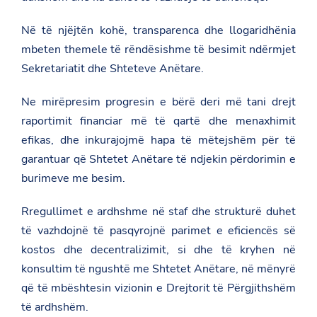
Në të njëjtën kohë, transparenca dhe llogaridhënia
mbeten themele të rëndësishme të besimit ndërmjet
Sekretariatit dhe Shteteve Anëtare.
Ne mirëpresim progresin e bërë deri më tani drejt
raportimit financiar më të qartë dhe menaxhimit
efikas, dhe inkurajojmë hapa të mëtejshëm për të
garantuar që Shtetet Anëtare të ndjekin përdorimin e
burimeve me besim.
Rregullimet e ardhshme në staf dhe strukturë duhet
të vazhdojnë të pasqyrojnë parimet e eficiencës së
kostos dhe decentralizimit, si dhe të kryhen në
konsultim të ngushtë me Shtetet Anëtare, në mënyrë
që të mbështesin vizionin e Drejtorit të Përgjithshëm
të ardhshëm.