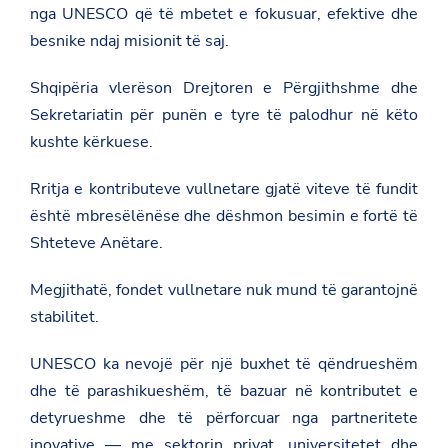
nga UNESCO që të mbetet e fokusuar, efektive dhe
besnike ndaj misionit të saj.
Shqipëria vlerëson Drejtoren e Përgjithshme dhe
Sekretariatin për punën e tyre të palodhur në këto
kushte kërkuese.
Rritja e kontributeve vullnetare gjatë viteve të fundit
është mbresëlënëse dhe dëshmon besimin e fortë të
Shteteve Anëtare.
Megjithatë, fondet vullnetare nuk mund të garantojnë
stabilitet.
UNESCO ka nevojë për një buxhet të qëndrueshëm
dhe të parashikueshëm, të bazuar në kontributet e
detyrueshme dhe të përforcuar nga partneritete
inovative — me sektorin privat, universitetet dhe