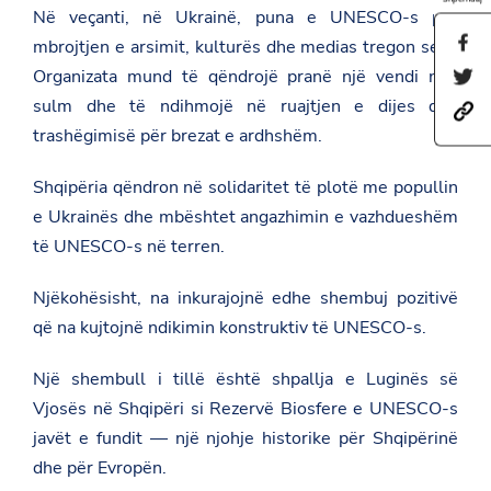
Në veçanti, në Ukrainë, puna e UNESCO-s për
S
mbrojtjen e arsimit, kulturës dhe medias tregon se si
h
Organizata mund të qëndrojë pranë një vendi nën
S
a
h
r
sulm dhe të ndihmojë në ruajtjen e dijes dhe
h
a
e
t
r
trashëgimisë për brezat e ardhshëm.
t
t
e
h
p
t
i
Shqipëria qëndron në solidaritet të plotë me popullin
s
h
s
:
i
p
e Ukrainës dhe mbështet angazhimin e vazhdueshëm
/
s
a
/
p
të UNESCO-s në terren.
g
a
a
e
m
g
o
Njëkohësisht, na inkurajojnë edhe shembuj pozitivë
b
e
n
a
o
F
që na kujtojnë ndikimin konstruktiv të UNESCO-s.
s
n
a
a
T
c
d
w
Një shembull i tillë është shpallja e Luginës së
e
a
i
b
Vjosës në Shqipëri si Rezervë Biosfere e UNESCO-s
t
t
o
.
t
o
javët e fundit — një njohje historike për Shqipërinë
g
e
k
o
dhe për Evropën.
r
v