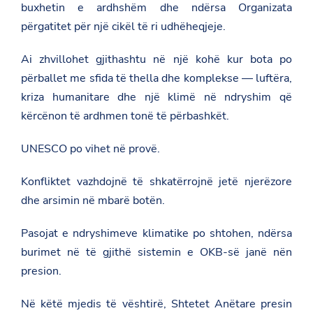
buxhetin e ardhshëm dhe ndërsa Organizata
përgatitet për një cikël të ri udhëheqjeje.
Ai zhvillohet gjithashtu në një kohë kur bota po
përballet me sfida të thella dhe komplekse — luftëra,
kriza humanitare dhe një klimë në ndryshim që
kërcënon të ardhmen tonë të përbashkët.
UNESCO po vihet në provë.
Konfliktet vazhdojnë të shkatërrojnë jetë njerëzore
dhe arsimin në mbarë botën.
Pasojat e ndryshimeve klimatike po shtohen, ndërsa
burimet në të gjithë sistemin e OKB-së janë nën
presion.
Në këtë mjedis të vështirë, Shtetet Anëtare presin