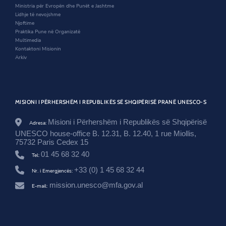
n
d
i
Ministria për Evropën dhe Punët e Jashtme
d
o
n
Lidhje të nevojshme
o
w
d
Njoftime
w
o
Praktika Pune në Organizatë
w
Multimedia
Kontaktoni Misionin
Arkiv
MISIONI I PËRHERSHËM I REPUBLIKËS SË SHQIPËRISË PRANË UNESCO-S
Misioni i Përhershëm i Republikës së Shqipërisë
Adresa:
UNESCO house-office B. 12.31, B. 12.40, 1 rue Miollis,
75732 Paris Cedex 15
01 45 68 32 40
Tel:
+33 (0) 1 45 68 32 44
Nr. i Emergjencës:
mission.unesco@mfa.gov.al
E-mail: