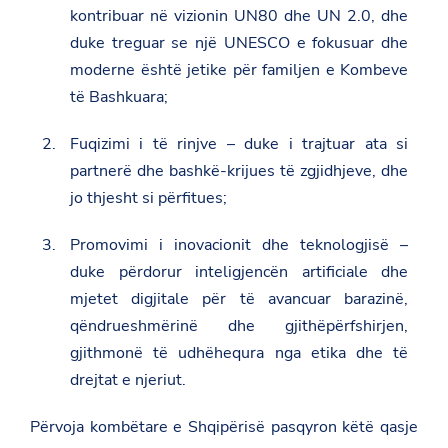
e
kontribuar në vizionin UN80 dhe UN 2.0, dhe
-
t
duke treguar se një UNESCO e fokusuar dhe
e
moderne është jetike për familjen e Kombeve
-
n
të Bashkuara;
g
a
r
Fuqizimi i të rinjve – duke i trajtuar ata si
k
partnerë dhe bashkë-krijues të zgjidhjeve, dhe
u
a
jo thjesht si përfitues;
r
i
t
Promovimi i inovacionit dhe teknologjisë –
-
duke përdorur inteligjencën artificiale dhe
m
e
mjetet digjitale për të avancuar barazinë,
-
qëndrueshmërinë dhe gjithëpërfshirjen,
p
u
gjithmonë të udhëhequra nga etika dhe të
n
drejtat e njeriut.
e
-
z
Përvoja kombëtare e Shqipërisë pasqyron këtë qasje
-
t