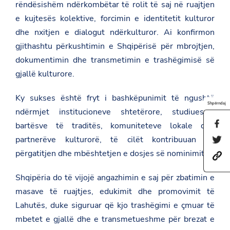
rëndësishëm ndërkombëtar të rolit të saj në ruajtjen
e kujtesës kolektive, forcimin e identitetit kulturor
dhe nxitjen e dialogut ndërkulturor. Ai konfirmon
gjithashtu përkushtimin e Shqipërisë për mbrojtjen,
dokumentimin dhe transmetimin e trashëgimisë së
gjallë kulturore.
Ky sukses është fryt i bashkëpunimit të ngushtë
Shpërndaj
ndërmjet institucioneve shtetërore, studiuesve,
S
bartësve të traditës, komuniteteve lokale dhe
h
partnerëve kulturorë, të cilët kontribuuan në
S
a
h
r
përgatitjen dhe mbështetjen e dosjes së nominimit.
h
a
e
t
r
t
t
e
h
Shqipëria do të vijojë angazhimin e saj për zbatimin e
p
t
i
masave të ruajtjes, edukimit dhe promovimit të
s
h
s
:
i
p
Lahutës, duke siguruar që kjo trashëgimi e çmuar të
/
s
a
/
p
mbetet e gjallë dhe e transmetueshme për brezat e
g
a
a
e