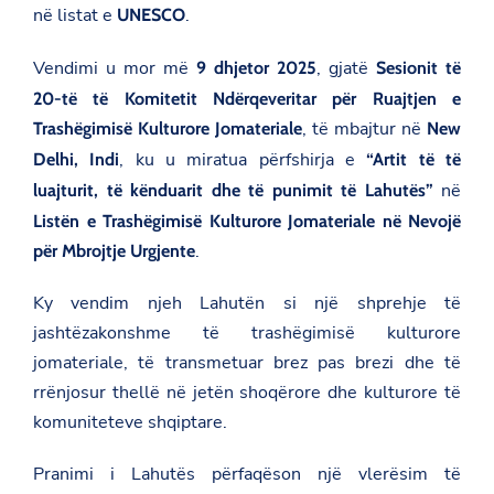
në listat e
.
UNESCO
Vendimi u mor më
, gjatë
9 dhjetor 2025
Sesionit të
20-të të Komitetit Ndërqeveritar për Ruajtjen e
, të mbajtur në
Trashëgimisë Kulturore Jomateriale
New
, ku u miratua përfshirja e
Delhi, Indi
“Artit të të
në
luajturit, të kënduarit dhe të punimit të Lahutës”
Listën e Trashëgimisë Kulturore Jomateriale në Nevojë
.
për Mbrojtje Urgjente
Ky vendim njeh Lahutën si një shprehje të
jashtëzakonshme të trashëgimisë kulturore
jomateriale, të transmetuar brez pas brezi dhe të
rrënjosur thellë në jetën shoqërore dhe kulturore të
komuniteteve shqiptare.
Pranimi i Lahutës përfaqëson një vlerësim të