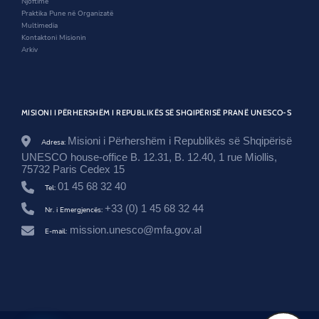
Njoftime
o
w
o
Praktika Pune në Organizatë
h
w
Multimedia
e
Kontaktoni Misionin
t
Arkiv
-
n
e
-
u
MISIONI I PËRHERSHËM I REPUBLIKËS SË SHQIPËRISË PRANË UNESCO-S
n
e
Misioni i Përhershëm i Republikës së Shqipërisë
s
Adresa:
c
UNESCO house-office B. 12.31, B. 12.40, 1 rue Miollis,
o
75732 Paris Cedex 15
/
01 45 68 32 40
Tel:
+33 (0) 1 45 68 32 44
Nr. i Emergjencës:
mission.unesco@mfa.gov.al
E-mail: