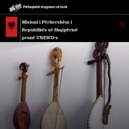
Përfaqësitë shqiptare në botë
Misioni i Përhershëm i
K
E
Republikës së Shqipërisë
R
K
pranë UNESCO-s
O