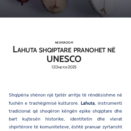
NEWSROOM
Lahuta shqiptare pranohet në
UNESCO
12 Dhjetor 2025
Shqipëria shënon një tjetër arritje të rëndësishme në
fushën e trashëgimisë kulturore.
, instrumenti
Lahuta
tradicional që shoqëron këngën epike shqiptare dhe
bart kujtesën historike, identitetin dhe vlerat
shpirtërore të komuniteteve, është pranuar zyrtarisht