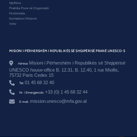
o
w
d
Njoftime
w
o
Praktika Pune në Organizatë
w
Multimedia
Kontaktoni Misionin
Arkiv
MISIONI I PËRHERSHËM I REPUBLIKËS SË SHQIPËRISË PRANË UNESCO-S
Misioni i Përhershëm i Republikës së Shqipërisë
Adresa:
UNESCO house-office B. 12.31, B. 12.40, 1 rue Miollis,
75732 Paris Cedex 15
01 45 68 32 40
Tel:
+33 (0) 1 45 68 32 44
Nr. i Emergjencës:
mission.unesco@mfa.gov.al
E-mail: