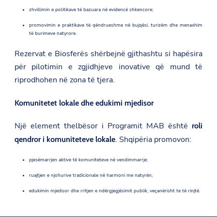
a
zhvillimin e politikave të bazuara në evidencë shkencore;
l
/
promovimin e praktikave të qëndrueshme në bujqësi, turizëm dhe menaxhim
u
të burimeve natyrore.
n
e
Rezervat e Biosferës shërbejnë gjithashtu si hapësira
s
c
për pilotimin e zgjidhjeve inovative që mund të
o
/
riprodhohen në zona të tjera.
n
e
Komunitetet lokale dhe edukimi mjedisor
w
s
r
Një element thelbësor i Programit MAB është
roli
o
o
. Shqipëria promovon:
qendror i komuniteteve lokale
m
/
pjesëmarrjen aktive të komuniteteve në vendimmarrje;
p
r
ruajtjen e njohurive tradicionale në harmoni me natyrën;
o
g
edukimin mjedisor dhe rritjen e ndërgjegjësimit publik, veçanërisht te të rinjtë.
r
a
m