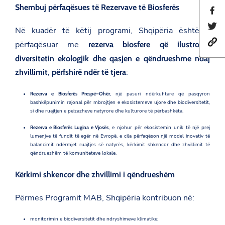
Shembuj përfaqësues të Rezervave të Biosferës
S
h
S
a
Në kuadër të këtij programi, Shqipëria është e
h
r
h
a
përfaqësuar me
rezerva biosfere që ilustrojnë
e
t
r
t
diversitetin ekologjik dhe qasjen e qëndrueshme ndaj
t
e
h
p
t
i
,
:
zhvillimit
përfshirë ndër të tjera
s
h
s
:
i
p
/
s
Rezerva e Biosferës Prespë–Ohër
, një pasuri ndërkufitare që pasqyron
a
/
p
bashkëpunimin rajonal për mbrojtjen e ekosistemeve ujore dhe biodiversitetit,
g
a
a
si dhe ruajtjen e peizazheve natyrore dhe kulturore të përbashkëta.
e
m
g
o
b
e
Rezerva e Biosferës Lugina e Vjosës
, e njohur për ekosistemin unik të një prej
n
a
o
lumenjve të fundit të egër në Evropë, e cila përfaqëson një model inovativ të
F
s
n
balancimit ndërmjet ruajtjes së natyrës, kërkimit shkencor dhe zhvillimit të
a
a
T
qëndrueshëm të komuniteteve lokale.
c
d
w
e
a
i
b
Kërkimi shkencor dhe zhvillimi i qëndrueshëm
t
t
o
.
t
o
g
e
Përmes Programit MAB, Shqipëria kontribuon në:
k
o
r
v
monitorimin e biodiversitetit dhe ndryshimeve klimatike;
.