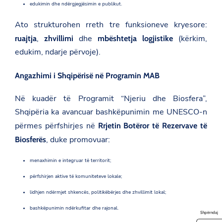
edukimin dhe ndërgjegjësimin e publikut.
Ato strukturohen rreth tre funksioneve kryesore:
,
dhe
(kërkim,
ruajtja
zhvillimi
mbështetja logjistike
edukim, ndarje përvoje).
Angazhimi i Shqipërisë në Programin MAB
Në kuadër të Programit “Njeriu dhe Biosfera”,
Shqipëria ka avancuar bashkëpunimin me UNESCO-n
përmes përfshirjes në
Rrjetin Botëror të Rezervave të
, duke promovuar:
Biosferës
menaxhimin e integruar të territorit;
përfshirjen aktive të komuniteteve lokale;
lidhjen ndërmjet shkencës, politikëbërjes dhe zhvillimit lokal;
bashkëpunimin ndërkufitar dhe rajonal.
Shpërndaj