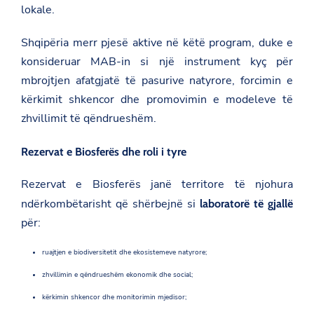
lokale.
Shqipëria merr pjesë aktive në këtë program, duke e
konsideruar MAB-in si një instrument kyç për
mbrojtjen afatgjatë të pasurive natyrore, forcimin e
kërkimit shkencor dhe promovimin e modeleve të
zhvillimit të qëndrueshëm.
Rezervat e Biosferës dhe roli i tyre
Rezervat e Biosferës janë territore të njohura
ndërkombëtarisht që shërbejnë si
laboratorë të gjallë
për:
ruajtjen e biodiversitetit dhe ekosistemeve natyrore;
zhvillimin e qëndrueshëm ekonomik dhe social;
kërkimin shkencor dhe monitorimin mjedisor;