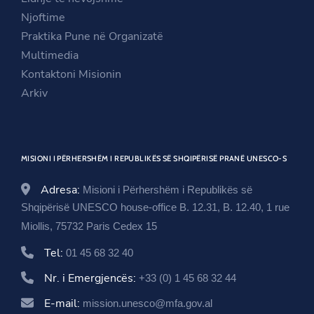
a
n
n
Njoftime
n
e
a
Praktika Pune në Organizatë
e
w
n
Multimedia
w
w
e
Kontaktoni Misionin
w
i
w
Arkiv
i
n
w
n
d
i
d
o
n
MISIONI I PËRHERSHËM I REPUBLIKËS SË SHQIPËRISË PRANË UNESCO-S
o
w
d
w
o
Adresa:
Misioni i Përhershëm i Republikës së
w
Shqipërisë UNESCO house-office B. 12.31, B. 12.40, 1 rue
Miollis, 75732 Paris Cedex 15
Tel:
01 45 68 32 40
Nr. i Emergjencës:
+33 (0) 1 45 68 32 44
E-mail:
mission.unesco@mfa.gov.al