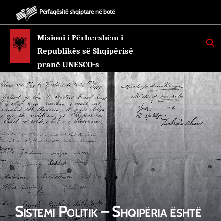
Përfaqësitë shqiptare në botë
Misioni i Përhershëm i
K
E
Republikës së Shqipërisë
R
K
pranë UNESCO-s
O
Sistemi Politik – Shqipëria është