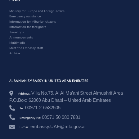
a
i
n
w
b
n
d
i
Ministry for Europe and Foreign Affairs
-
d
o
n
Emergency assistance
e
o
w
d
Information for Albanian citizens
m
w
o
Information for foreigners
i
w
Travel tips
r
Announcements
a
Multimedia
t
Meet the Embassy staff
e
Archive
s
/
e
n
/
ALBANIAN EMBASSY IN UNITED ARAB EMIRATES
n
e
Villa No.75, Al Al Ma’ani Street Almushrif Area
w
Address:
s
P.O.Box: 62069 Abu Dhabi – United Arab Emirates
r
00971-2-6582505
Tel:
o
o
00971 50 980 7881
Emergency No:
m
/
embassy.UAE@mfa.gov.al
E-mail:
t
a