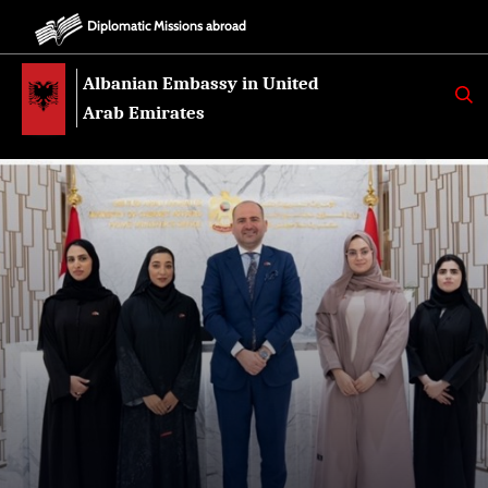
Diplomatic Missions abroad
Albanian Embassy in United
K
E
Arab Emirates
R
K
O