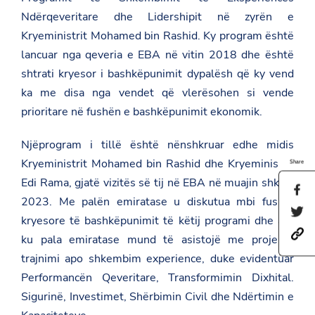
Ndërqeveritare dhe Lidershipit në zyrën e
Kryeministrit Mohamed bin Rashid. Ky program është
lancuar nga qeveria e EBA në vitin 2018 dhe është
shtrati kryesor i bashkëpunimit dypalësh që ky vend
ka me disa nga vendet që vlerësohen si vende
prioritare në fushën e bashkëpunimit ekonomik.
Njëprogram i tillë është nënshkruar edhe midis
Kryeministrit Mohamed bin Rashid dhe Kryeministrit
Share
Edi Rama, gjatë vizitës së tij në EBA në muajin shkurt
S
2023. Me palën emiratase u diskutua mbi fushat
h
S
a
kryesore të bashkëpunimit të këtij programi dhe ato
h
r
h
a
e
ku pala emiratase mund të asistojë me projekte
t
r
t
trajnimi apo shkembim experience, duke evidentuar
t
e
h
p
t
i
Performancën Qeveritare, Transformimin Dixhital.
s
h
s
:
i
Sigurinë, Investimet, Shërbimin Civil dhe Ndërtimin e
p
/
s
a