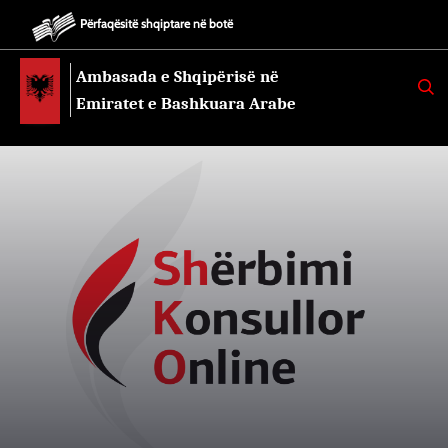
Përfaqësitë shqiptare në botë
Ambasada e Shqipërisë në
K
E
Emiratet e Bashkuara Arabe
R
K
O