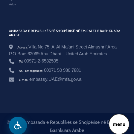
/
Arkiv
u
n
i
t
e
AMBASADA E REPUBLIKËS SË SHQIPËRISË NË EMIRATET E BASHKUARA
d
ARABE
-
a
Villa No.75, Al Al Ma’ani Street Almushrif Area
Adresa:
r
a
P.O.Box: 62069 Abu Dhabi – United Arab Emirates
b
00971-2-6582505
Tel:
-
e
00971 50 980 7881
Nr. i Emergjencës:
m
i
embassy.UAE@mfa.gov.al
E-mail:
r
a
t
e
s
/
n
e
© 2026 Ambasada e Republikës së Shqipërisë në Emiratet e
menu
w
Bashkuara Arabe
s