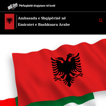
Përfaqësitë shqiptare në botë
Ambasada e Shqipërisë në
K
E
Emiratet e Bashkuara Arabe
R
K
O