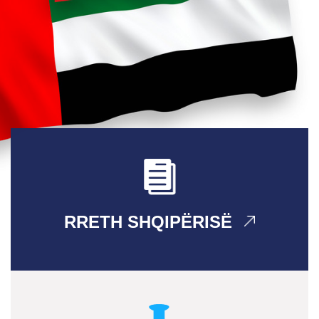
RRETH SHQIPËRISË