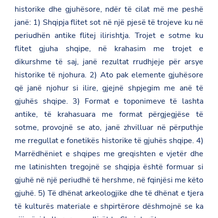
historike dhe gjuhësore, ndër të cilat më me peshë
janë: 1) Shqipja flitet sot në një pjesë të trojeve ku në
periudhën antike flitej ilirishtja. Trojet e sotme ku
flitet gjuha shqipe, në krahasim me trojet e
dikurshme të saj, janë rezultat rrudhjeje për arsye
historike të njohura. 2) Ato pak elemente gjuhësore
që janë njohur si ilire, gjejnë shpjegim me anë të
gjuhës shqipe. 3) Format e toponimeve të lashta
antike, të krahasuara me format përgjegjëse të
sotme, provojnë se ato, janë zhvilluar në përputhje
me rregullat e fonetikës historike të gjuhës shqipe. 4)
Marrëdhëniet e shqipes me greqishten e vjetër dhe
me latinishten tregojnë se shqipja është formuar si
gjuhë në një periudhë të hershme, në fqinjësi me këto
gjuhë. 5) Të dhënat arkeologjike dhe të dhënat e tjera
të kulturës materiale e shpirtërore dëshmojnë se ka