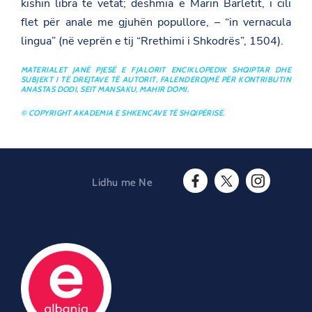
kishin libra të vetat; dëshmia e Marin Barletit, i cili
flet për anale me gjuhën popullore, – “in vernacula
lingua” (në veprën e tij “Rrethimi i Shkodrës”, 1504).
MATERIALET JANË PJESË E FJALORIT ENCIKLOPEDIK SHQIPTAR DHE
SUBJEKT I TË DREJTAVE TË AUTORIT, FALENDEROJMË PËR KONTRIBUTIN
ANASTAS DODI, SEIT MANSAKU, MAHIR DOMI.
© COPYRIGHT AKADEMIA E SHKENCAVE TË SHQIPËRISË.
Lidhu me Ne
F
T
I
a
w
n
c
i
s
e
t
t
b
t
a
o
e
g
o
r
r