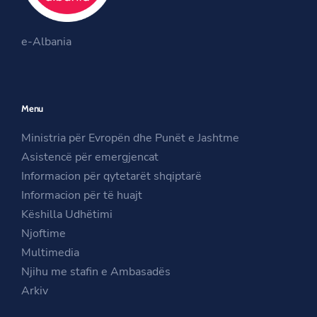
O
k
a
O
p
m
e-Albania
p
e
O
e
n
p
n
s
e
Menu
s
i
n
i
n
s
Ministria për Evropën dhe Punët e Jashtme
n
a
i
Asistencë për emergjencat
a
n
n
Informacion për qytetarët shqiptarë
n
e
a
Informacion për të huajt
e
w
n
Këshilla Udhëtimi
w
w
e
Njoftime
w
i
w
Multimedia
i
n
w
Njihu me stafin e Ambasadës
n
d
i
Arkiv
d
o
n