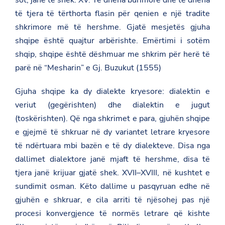
sot, janë të shek. XV. Të dhëna burimore dhe të dhëna
të tjera të tërthorta flasin për qenien e një tradite
shkrimore më të hershme. Gjatë mesjetës gjuha
shqipe është quajtur arbërishte. Emërtimi i sotëm
shqip, shqipe është dëshmuar me shkrim për herë të
parë në “Mesharin” e Gj. Buzukut (1555)
Gjuha shqipe ka dy dialekte kryesore: dialektin e
veriut (gegërishten) dhe dialektin e jugut
(toskërishten). Që nga shkrimet e para, gjuhën shqipe
e gjejmë të shkruar në dy variantet letrare kryesore
të ndërtuara mbi bazën e të dy dialekteve. Disa nga
dallimet dialektore janë mjaft të hershme, disa të
tjera janë krijuar gjatë shek. XVII–XVIII, në kushtet e
sundimit osman. Këto dallime u pasqyruan edhe në
gjuhën e shkruar, e cila arriti të njësohej pas një
procesi konvergjence të normës letrare që kishte