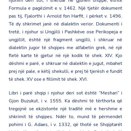
njohim deri sot, i shkruar në gjuhën shqipe, është
Formula e pagëzimit e v. 1462. Një tjetër dokument
pas tij, Fjalorthi i Arnold fon Harfit, i përket v. 1496.
Të dy shkrimet janë në dialektin verior. Dokumenti i
tretë, i njohur si Ungjilli i Pashkëve ose Perikopeja e
ungjillit, është një fragment ungjilli, i shkruar në
dialektin jugor të shqipes me alfabetin grek, në një
fletë karte të gjetur në një kodik të shek. XIV. Kjo
dëshmi e parë, e shkruar në dialektin e jugut, mbahet
prej një pale, e këtij shekulli, e prej të tjerësh e fundit
të shek. XV ose e fillimit të shek. XVI.
Libri i parë shqip i njohur deri sot është “Meshari” i
Gjon Buzukut, i v. 1555. Ka dëshmi të tërthorta që
tregojnë se ekzistonte një traditë më e hershme e
shkrimit të shqipes. Ndër to, mund të përmendet
pohimi i G. Adaes, i v. 1332, që thotë se Shqiptarët