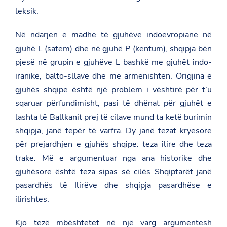
leksik.
Në ndarjen e madhe të gjuhëve indoevropiane në
gjuhë L (satem) dhe në gjuhë P (kentum), shqipja bën
pjesë në grupin e gjuhëve L bashkë me gjuhët indo-
iranike, balto-sllave dhe me armenishten. Origjina e
gjuhës shqipe është një problem i vështirë për t’u
sqaruar përfundimisht, pasi të dhënat për gjuhët e
lashta të Ballkanit prej të cilave mund ta ketë burimin
shqipja, janë tepër të varfra. Dy janë tezat kryesore
për prejardhjen e gjuhës shqipe: teza ilire dhe teza
trake. Më e argumentuar nga ana historike dhe
gjuhësore është teza sipas së cilës Shqiptarët janë
pasardhës të Ilirëve dhe shqipja pasardhëse e
ilirishtes.
Kjo tezë mbështetet në një varg argumentesh