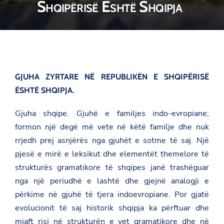
Shqipërisë Është Shqipja
GJUHA ZYRTARE NË REPUBLIKËN E SHQIPËRISË
ËSHTË SHQIPJA.
Gjuha shqipe. Gjuhë e familjes indo-evropiane;
formon një degë më vete në këtë familje dhe nuk
rrjedh prej asnjërës nga gjuhët e sotme të saj. Një
pjesë e mirë e leksikut dhe elementët themelore të
strukturës gramatikore të shqipes janë trashëguar
nga një periudhë e lashtë dhe gjejnë analogji e
përkime në gjuhë të tjera indoevropiane. Por gjatë
evolucionit të saj historik shqipja ka përftuar dhe
mjaft risi në strukturën e vet gramatikore dhe në