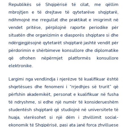
Republikës së Shqipërisë të cilat, me qëllim
mbrojtjen e të drejtave të qytetarëve shqiptarë,
ndihmojnë me rregullat dhe praktikat e imigrimit në
vendet pritëse, përpilojnë raporte periodike për
situatën dhe organizimin e diasporës shqiptare si dhe
ndërgjegjësojnë qytetarët shqiptarë jashtë vendit për
përdorimin e shërbimeve konsullore dhe diplomatike
që ofrohen nëpërmjet platformës konsullore
elektronike.
Largimi nga vendlindja i njerëzve të kualifikuar është
shqetësues dhe fenomeni i “rrjedhjes së trurit” që
përfshin akademikët, personat e kualifikuar në fusha
të ndryshme, si edhe një numër të konsiderueshëm
studentësh shqiptarë që studiojnë në universitete të
huaja, vlerësohet si një dëm i zhvillimit social-
ekonomik të Shqipërisë, pasi ata janë forca zhvilluese