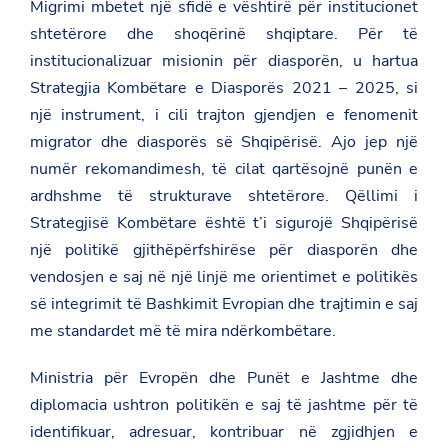
Migrimi mbetet një sfidë e vështirë për institucionet
shtetërore dhe shoqërinë shqiptare. Për të
institucionalizuar misionin për diasporën, u hartua
Strategjia Kombëtare e Diasporës 2021 – 2025, si
një instrument, i cili trajton gjendjen e fenomenit
migrator dhe diasporës së Shqipërisë. Ajo jep një
numër rekomandimesh, të cilat qartësojnë punën e
ardhshme të strukturave shtetërore. Qëllimi i
Strategjisë Kombëtare është t’i sigurojë Shqipërisë
një politikë gjithëpërfshirëse për diasporën dhe
vendosjen e saj në një linjë me orientimet e politikës
së integrimit të Bashkimit Evropian dhe trajtimin e saj
me standardet më të mira ndërkombëtare.
Ministria për Evropën dhe Punët e Jashtme dhe
diplomacia ushtron politikën e saj të jashtme për të
identifikuar, adresuar, kontribuar në zgjidhjen e