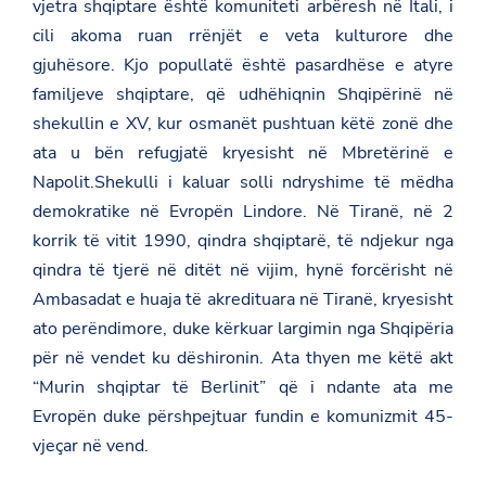
vjetra shqiptare është komuniteti arbëresh në Itali, i
cili akoma ruan rrënjët e veta kulturore dhe
gjuhësore. Kjo popullatë është pasardhëse e atyre
familjeve shqiptare, që udhëhiqnin Shqipërinë në
shekullin e XV, kur osmanët pushtuan këtë zonë dhe
ata u bën refugjatë kryesisht në Mbretërinë e
Napolit.Shekulli i kaluar solli ndryshime të mëdha
demokratike në Evropën Lindore. Në Tiranë, në 2
korrik të vitit 1990, qindra shqiptarë, të ndjekur nga
qindra të tjerë në ditët në vijim, hynë forcërisht në
Ambasadat e huaja të akredituara në Tiranë, kryesisht
ato perëndimore, duke kërkuar largimin nga Shqipëria
për në vendet ku dëshironin. Ata thyen me këtë akt
“Murin shqiptar të Berlinit” që i ndante ata me
Evropën duke përshpejtuar fundin e komunizmit 45-
vjeçar në vend.