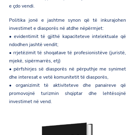
e çdo vendi.
Politika jonë e jashtme synon që të inkurajohen
investimet e diasporës në atdhe nëpërmjet:
• evidentimit të gjithë kapaciteteve intelektuale që
ndodhen jashtë vendit;
• rrjetëzimit të shoqatave të profesionistëve (juristë,
mjekë, sipërmarrës, etj)
• përfshirjes së diasporës në përputhje me synimet
dhe interesat e vetë komunitetit të diasporës,
• organizimit të aktiviteteve dhe panaireve që
promovojnë turizmin shqiptar dhe lehtësojnë
investimet në vend.