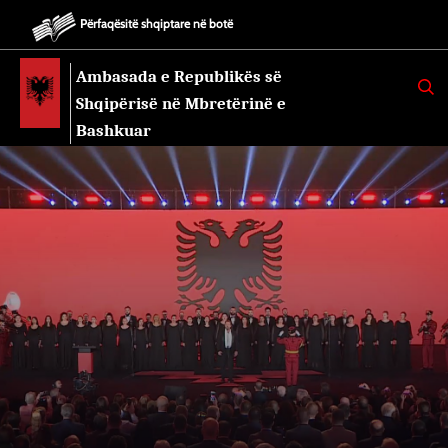
Përfaqësitë shqiptare në botë
Ambasada e Republikës së
K
E
Shqipërisë në Mbretërinë e
R
K
Bashkuar
O