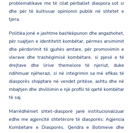
problematikave me të cilat përballet diaspora sot si
dhe për të kultivuar opinionin publik në shtetet e
tjera.
Politika jonë e jashtme bashkëpunon dhe angazhohet,
për ruajtjen e identitetit kombëtar, përmes arsimimit
dhe përdorimit të gjuhës amtare, për promovimin e
vlerave dhe trashëgimisë kombëtare, si pjesë e të
drejtave dhe lirive themelore të njeriut, duke
ndihmuar njëherazi, si në integrimin sa më efikas të
diasporës shqiptare në vendet pritëse, ashtu dhe në
mbajtjen dhe zhvillimin e një profili të qartë kombëtar
të saj.
Marrëdhëniet shtet-diasporë janë institucionalizuar
edhe me agjencitë shtetërore të diasporës: Agjencia
Kombëtare e Diasporës, Qendra e Botimeve dhe