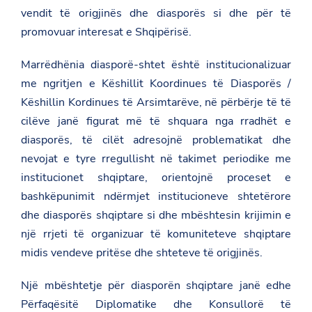
vendit të origjinës dhe diasporës si dhe për të
promovuar interesat e Shqipërisë.
Marrëdhënia diasporë-shtet është institucionalizuar
me ngritjen e Këshillit Koordinues të Diasporës /
Këshillin Kordinues të Arsimtarëve, në përbërje të të
cilëve janë figurat më të shquara nga rradhët e
diasporës, të cilët adresojnë problematikat dhe
nevojat e tyre rregullisht në takimet periodike me
institucionet shqiptare, orientojnë proceset e
bashkëpunimit ndërmjet institucioneve shtetërore
dhe diasporës shqiptare si dhe mbështesin krijimin e
një rrjeti të organizuar të komuniteteve shqiptare
midis vendeve pritëse dhe shteteve të origjinës.
Një mbështetje për diasporën shqiptare janë edhe
Përfaqësitë Diplomatike dhe Konsullorë të