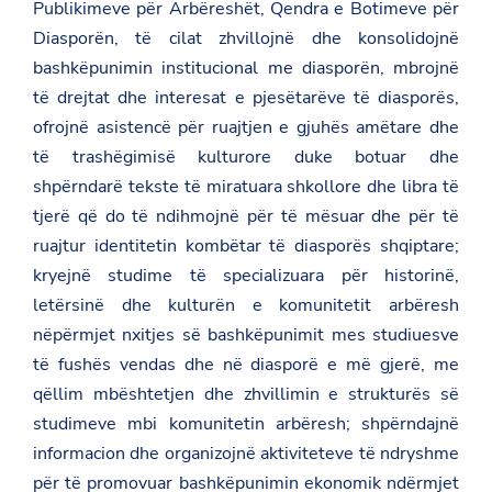
Publikimeve për Arbëreshët, Qendra e Botimeve për
Diasporën, të cilat zhvillojnë dhe konsolidojnë
bashkëpunimin institucional me diasporën, mbrojnë
të drejtat dhe interesat e pjesëtarëve të diasporës,
ofrojnë asistencë për ruajtjen e gjuhës amëtare dhe
të trashëgimisë kulturore duke botuar dhe
shpërndarë tekste të miratuara shkollore dhe libra të
tjerë që do të ndihmojnë për të mësuar dhe për të
ruajtur identitetin kombëtar të diasporës shqiptare;
kryejnë studime të specializuara për historinë,
letërsinë dhe kulturën e komunitetit arbëresh
nëpërmjet nxitjes së bashkëpunimit mes studiuesve
të fushës vendas dhe në diasporë e më gjerë, me
qëllim mbështetjen dhe zhvillimin e strukturës së
studimeve mbi komunitetin arbëresh; shpërndajnë
informacion dhe organizojnë aktiviteteve të ndryshme
për të promovuar bashkëpunimin ekonomik ndërmjet