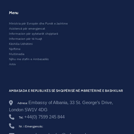
e
w
n
w
w
e
w
i
w
Menu
i
n
w
n
d
i
Ministria për Evropën dhe Punët e Jashtme
d
o
n
Asistencë për emergjencat
o
w
d
Informacion për qytetarët shqiptarë
w
o
Informacion për të huajt
w
Këshilla Udhëtimi
Njoftime
Multimedia
Njihu me stafin e Ambasadës
Arkiv
AMBASADA E REPUBLIKËS SË SHQIPËRISË NË MBRETËRINË E BASHKUAR
Embassy of Albania, 33 St. George’s Drive,
Adresa:
London SW1V 4DG
+44(0) 7599 245 844
Tel:
Nr. i Emergjencës: