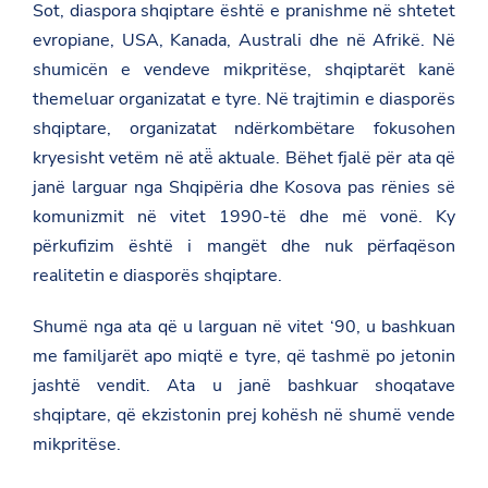
Sot, diaspora shqiptare është e pranishme në shtetet
evropiane, USA, Kanada, Australi dhe në Afrikë. Në
shumicën e vendeve mikpritëse, shqiptarët kanë
themeluar organizatat e tyre. Në trajtimin e diasporës
shqiptare, organizatat ndërkombëtare fokusohen
kryesisht vetëm në atë̈ aktuale. Bëhet fjalë për ata që
janë larguar nga Shqipëria dhe Kosova pas rënies së
komunizmit në vitet 1990-të dhe më vonë. Ky
përkufizim është i mangët dhe nuk përfaqëson
realitetin e diasporës shqiptare.
Shumë nga ata që u larguan në vitet ‘90, u bashkuan
me familjarët apo miqtë e tyre, që tashmë po jetonin
jashtë vendit. Ata u janë bashkuar shoqatave
shqiptare, që ekzistonin prej kohësh në shumë vende
mikpritëse.