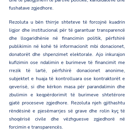
fushatave zgjedhore.
Rezoluta u bën thirrje shteteve të forcojnë kuadrin
ligjor dhe institucional për të garantuar transparencë
dhe llogaridhënie në financimin politik, përfshirë
publikimin në kohë të informacionit mbi donacionet,
donatorët dhe shpenzimet elektorale. Ajo inkurajon
kufizimin ose ndalimin e burimeve të financimit me
rrezik të lartë, përfshirë donacionet anonime,
subjektet e huaja të kontrolluara ose kontraktorët e
qeverisë, si dhe kërkon masa për parandalimin dhe
zbulimin e keqpërdorimit të burimeve shtetërore
gjatë proceseve zgjedhore. Rezoluta njeh gjithashtu
rëndësinë e pjesëmarrjes së grave dhe rolin kyç të
shoqërisë civile dhe vëzhguesve zgjedhorë në
forcimin e transparencës.