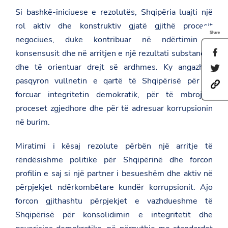
Si bashkë-iniciuese e rezolutës, Shqipëria luajti një
rol aktiv dhe konstruktiv gjatë gjithë procesit
Share
negociues, duke kontribuar në ndërtimin e
konsensusit dhe në arritjen e një rezultati substancial
S
h
dhe të orientuar drejt së ardhmes. Ky angazhim
S
a
h
r
pasqyron vullnetin e qartë të Shqipërisë për të
h
a
e
t
r
forcuar integritetin demokratik, për të mbrojtur
t
t
e
h
proceset zgjedhore dhe për të adresuar korrupsionin
p
t
i
s
h
në burim.
s
:
i
p
/
s
a
/
Miratimi i kësaj rezolute përbën një arritje të
p
g
a
a
e
rëndësishme politike për Shqipërinë dhe forcon
m
g
o
b
e
profilin e saj si një partner i besueshëm dhe aktiv në
n
a
o
F
përpjekjet ndërkombëtare kundër korrupsionit. Ajo
s
n
a
a
T
c
forcon gjithashtu përpjekjet e vazhdueshme të
d
w
e
Shqipërisë për konsolidimin e integritetit dhe
a
i
b
t
t
o