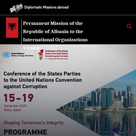
Diplomatic Missions abroad
Permanent Mission of the
K
E
Republic of Albania to the
R
K
International Organizations
O
Vienna