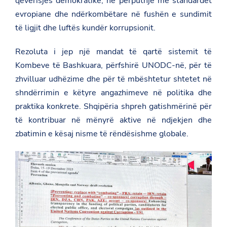
qeverisjes demokratike, në përputhje me standardet
.
t
o
g
e
evropiane dhe ndërkombëtare në fushën e sundimit
k
o
r
të ligjit dhe luftës kundër korrupsionit.
v
.
a
Rezoluta i jep një mandat të qartë sistemit të
l
/
Kombeve të Bashkuara, përfshirë UNODC-në, për të
u
zhvilluar udhëzime dhe për të mbështetur shtetet në
n
o
shndërrimin e këtyre angazhimeve në politika dhe
v
praktika konkrete. Shqipëria shpreh gatishmërinë për
-
o
të kontribuar në mënyrë aktive në ndjekjen dhe
s
b
zbatimin e kësaj nisme të rëndësishme globale.
e
/
e
n
/
n
e
w
s
r
o