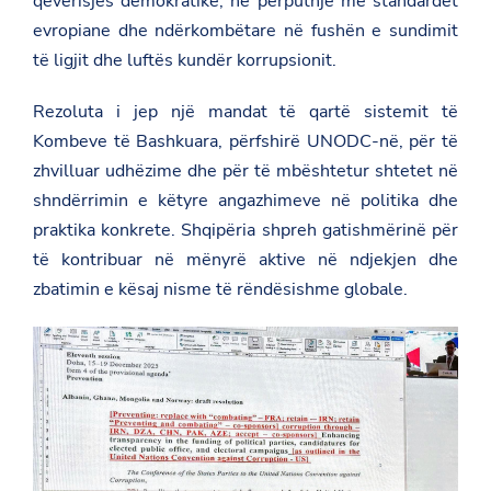
qeverisjes demokratike, në përputhje me standardet
.
t
o
g
e
evropiane dhe ndërkombëtare në fushën e sundimit
k
o
r
të ligjit dhe luftës kundër korrupsionit.
v
.
a
Rezoluta i jep një mandat të qartë sistemit të
l
/
Kombeve të Bashkuara, përfshirë UNODC-në, për të
u
zhvilluar udhëzime dhe për të mbështetur shtetet në
n
o
shndërrimin e këtyre angazhimeve në politika dhe
v
praktika konkrete. Shqipëria shpreh gatishmërinë për
-
o
të kontribuar në mënyrë aktive në ndjekjen dhe
s
b
zbatimin e kësaj nisme të rëndësishme globale.
e
/
n
e
w
s
r
o
o
m
/