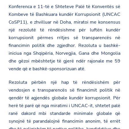
Konferenca e 11-të e Shteteve Palë të Konventës së
Kombeve të Bashkuara kundër Korrupsionit (UNCAC
CoSP11), e zhvilluar në Doha, miratoi me konsensus
një rezolutë të rëndësishme për luftën kundër
korrupsionit përmes rritjes së transparencës në
financimin politik dhe zgjedhor. Rezoluta u bashkë-
iniciua nga Shqipëria, Norvegjia, Gana dhe Mongolia
dhe gëzoi mbështetje të gjerë ndër rajonale me 59
vende që e bashkë-sponsorizuan atë.
Rezoluta përbën një hap të rëndësishëm për
vendosjen e transparencës së financimit politik në
qendër të agjendës globale kundër korrupsionit. Për
herë të parë që nga miratimi i UNCAC-it, shtetet palë
ranë dakord mbi standarde minimale globale që
synojnë të parandalojnë financimin anonim, të errët
dhe të paligjshëm të partive politike, kandidatëve dhe