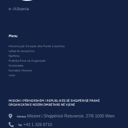
s
i
n
e
i
n
s
-
e-Albania
n
a
i
i
a
n
n
n
n
e
a
i
e
w
n
c
w
w
e
i
w
i
w
Menu
u
i
n
w
a
n
d
i
Ministria për Evropën dhe Punët e Jashtme
r
d
o
n
Lidhje të nevojshme
-
o
w
d
Njoftime
n
w
o
Praktika Pune në Organizatë
g
w
Multimedia
a
Kontakto Misionin
-
Arkiv
s
h
q
i
p
e
MISIONI I PËRHERSHËM I REPUBLIKËS SË SHQIPËRISË PRANË
ORGANIZATAVE NDËRKOMBËTARE NË VJENË
r
i
a
Misioni i Shqipërisë Reisnerstr. 27/6 1030 Wien
Adresa:
-
+43 1 328 8710
n
Tel: