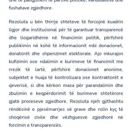
fushatave zgjedhore.
Rezoluta u bën thirrje shteteve të forcojnë kuadrin
ligjor dhe institucional për të garantuar transparencë
dhe llogaridhënie në financimin politik, përfshirë
publikimin në kohë të informacionit mbi donacionet,
donatorët dhe shpenzimet elektorale. Ajo inkurajon
kufizimin ose ndalimin e burimeve të financimit me
rrezik të lartë, përfshirë donacionet anonime,
subjektet e huaja të kontrolluara ose kontraktorët e
qeverisë, si dhe kërkon masa për parandalimin dhe
zbulimin e keqpërdorimit të burimeve shtetërore
gjatë proceseve zgjedhore. Rezoluta njeh gjithashtu
rëndësinë e pjesëmarrjes së grave dhe rolin kyç të
shoqërisë civile dhe vëzhguesve zgjedhorë në
forcimin e transparencës.