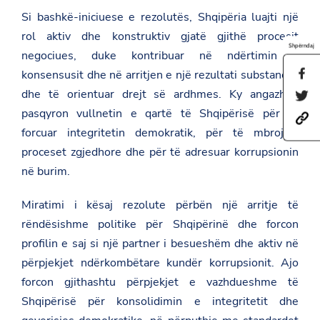
Si bashkë-iniciuese e rezolutës, Shqipëria luajti një
rol aktiv dhe konstruktiv gjatë gjithë procesit
Shpërndaj
negociues, duke kontribuar në ndërtimin e
konsensusit dhe në arritjen e një rezultati substancial
S
h
dhe të orientuar drejt së ardhmes. Ky angazhim
S
a
h
r
pasqyron vullnetin e qartë të Shqipërisë për të
h
a
e
t
r
forcuar integritetin demokratik, për të mbrojtur
t
t
e
h
proceset zgjedhore dhe për të adresuar korrupsionin
p
t
i
s
h
në burim.
s
:
i
p
/
s
a
/
Miratimi i kësaj rezolute përbën një arritje të
p
g
a
a
e
rëndësishme politike për Shqipërinë dhe forcon
m
g
o
b
e
profilin e saj si një partner i besueshëm dhe aktiv në
n
a
o
F
përpjekjet ndërkombëtare kundër korrupsionit. Ajo
s
n
a
a
T
c
forcon gjithashtu përpjekjet e vazhdueshme të
d
w
e
Shqipërisë për konsolidimin e integritetit dhe
a
i
b
t
t
o