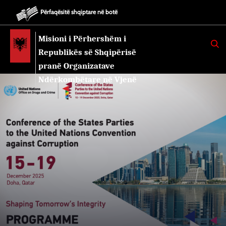
Përfaqësitë shqiptare në botë
Misioni i Përhershëm i
K
E
Republikës së Shqipërisë
R
K
pranë Organizatave
O
Ndërkombëtare në Vjenë