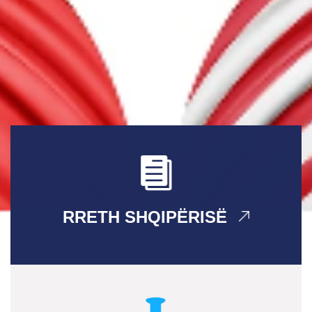
RRETH SHQIPËRISË