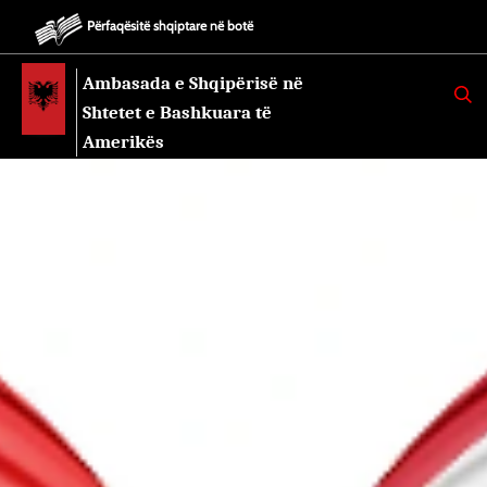
Përfaqësitë shqiptare në botë
Ambasada e Shqipërisë në
K
E
Shtetet e Bashkuara të
R
K
Amerikës
O