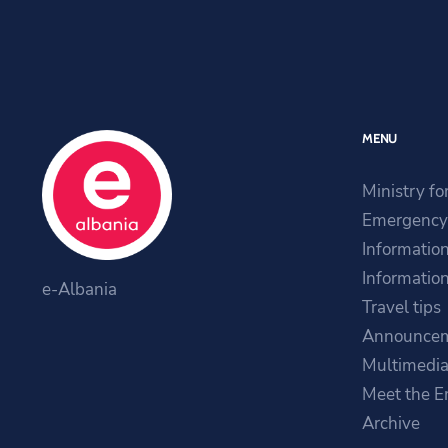
MENU
Ministry fo
Emergency 
Information
Information
e-Albania
Travel tips
Announce
Multimedi
Meet the E
Archive