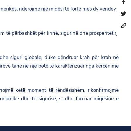
S
merikës, nderojmë një miqësi të fortë mes dy vendeve
h
S
a
h
h
r
a
 të përbashkët për lirinë, sigurinë dhe prosperitetin.
t
e
r
t
t
e
p
h
t
l dhe siguri globale, duke qëndruar krah për krah në
s
i
h
arëve tanë në një botë të karakterizuar nga kërcënime
:
s
i
/
p
s
/
a
p
hënojmë këtë moment të rëndësishëm, rikonfirmojmë
a
g
a
ekonomike dhe të sigurisë, si dhe forcuar miqësinë e
m
e
g
b
o
e
a
n
o
s
F