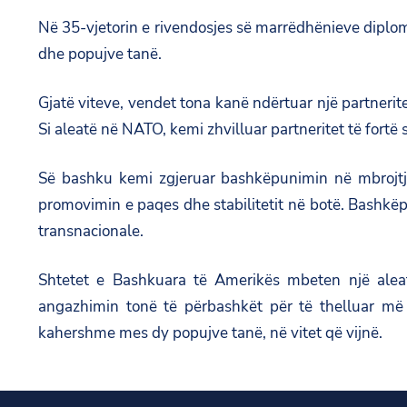
Në 35-vjetorin e rivendosjes së marrëdhënieve diplo
dhe popujve tanë.
Gjatë viteve, vendet tona kanë ndërtuar një partnerit
Si aleatë në NATO, kemi zhvilluar partneritet të for
Së bashku kemi zgjeruar bashkëpunimin në mbrojtje, 
promovimin e paqes dhe stabilitetit në botë. Bashkëp
transnacionale.
Shtetet e Bashkuara të Amerikës mbeten një aleat
angazhimin tonë të përbashkët për të thelluar më te
kahershme mes dy popujve tanë, në vitet që vijnë.