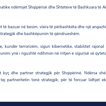
matike ndërmjet Shqipërisë dhe Shteteve të Bashkuara të A
et të bazuar në besim, vlera të përbashkëta dhe një angazhim
të strategjik dhe bashkëpunim të qëndrueshëm.
kundër terrorizëm, siguri kibernetike, stabilitet rajona
unimi ynë i ngushtë ndihmon në rritjen e sigurisë së qytet
 kyç dhe partner strategjik për Shqipërinë. Ndërsa s
j partneritetin tonë strategjik, për të forcuar lidhjet 