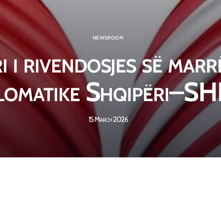
NEWSROOM
i i rivendosjes së mar
plomatike Shqipëri–S
15 March 2026