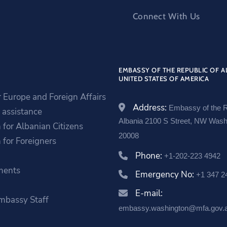
Connect With Us
EMBASSY OF THE REPUBLIC OF A
UNITED STATES OF AMERICA
r Europe and Foreign Affairs
Address:
Embassy of the R
assistance
Albania 2100 S Street, NW Was
 for Albanian Citizens
20008
 for Foreigners
Phone:
+1-202-223 4942
ments
Emergency No:
+1 347 2
a
E-mail:
mbassy Staff
embassy.washington@mfa.gov.a