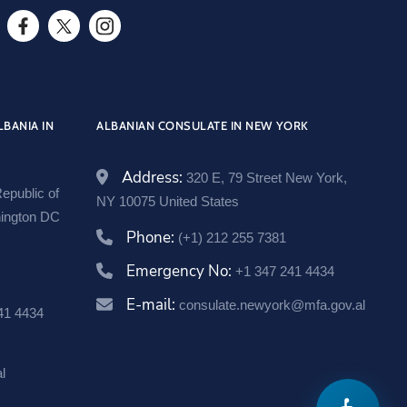
n
a
a
T
d
c
F
T
I
w
a
e
a
w
n
i
t
b
c
i
s
t
.
o
e
t
t
LBANIA IN
ALBANIAN CONSULATE IN NEW YORK
t
g
o
b
t
a
e
o
k
Address:
o
e
g
320 E, 79 Street New York,
r
epublic of
v
NY 10075 United States
o
r
r
hington DC
.
O
k
a
Phone:
(+1) 212 255 7381
a
O
p
m
Emergency No:
+1 347 241 4434
l
p
e
O
/
E-mail:
consulate.newyork@mfa.gov.al
e
n
p
41 4434
u
n
s
e
s
s
i
n
l
a
i
n
s