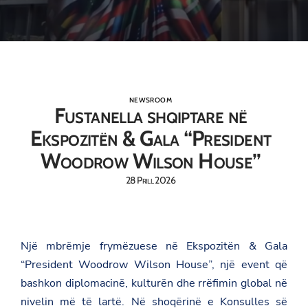
NEWSROOM
Fustanella shqiptare në
Ekspozitën & Gala “President
Woodrow Wilson House”
28 Prill 2026
Një mbrëmje frymëzuese në Ekspozitën & Gala
“President Woodrow Wilson House”, një event që
bashkon diplomacinë, kulturën dhe rrëfimin global në
nivelin më të lartë. Në shoqërinë e Konsulles së