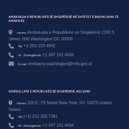
t
-
w
o
AMBASADA E REPUBLIKËS SË SHQIPËRISË NË SHTETET E BASHKUARA TË
o
AMERIKËS
d
r
Ambasada e Republikës së Shqipërisë 2100 S
Adresa:
o
Street, NW Washington DC 20008
w
-
+1-202-223 4942
Tel:
w
+1 347 241 4434
i
Nr. i Emergjencës:
l
embassy.washington@mfa.gov.al
E-mail:
s
o
n
-
h
o
KONSULLATA E REPUBLIKËS SË SHQIPËRISË, NJU JORK
u
s
320 E, 79 Street New York, NY 10075 United
Adresa:
e
/
States
(+1) 212 255 7381
Tel:
+1 347 241 4434
Nr. i Emergjencës: