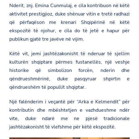
Nderit, znj. Emina Cunmulaj, e cila kontribuon në këtë
aktivitet prestigjioz, duke shënuar vitin e tretë radhazi
që përfaqëson me krenari Shqipërinë në këtë
ekspozitë të njohur, e cila do të jetë e hapur për
publikun gjatë tre javëve në vijim.
Këtë vit, jemi jashtëzakonisht të nderuar të sjellim
kulturën shqiptare përmes fustanellës, një veshje
historike që simbolizon forcën, nderin dhe
qëndrueshmërinë, duke pasqyruar shpirtin e
qëndrueshëm të popullit shqiptar.
Një falënderim i veçantë për “Arka e Kelmendit” për
kontributin dhe mbështetjen e vazhdueshme ndër
vite, duke ndarë me ne pjesë tradicionale
jashtëzakonisht të vlefshme për këtë ekspozitë.