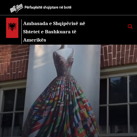
Përfaqësitë shqiptare në botë
Ambasada e Shqipërisë në
K
E
Shtetet e Bashkuara të
R
K
Amerikës
O