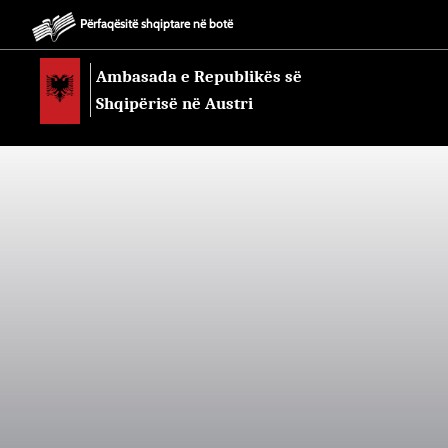
Përfaqësitë shqiptare në botë
Ambasada e Republikës së
Shqipërisë në Austri