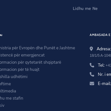
Lidhu me Ne
nu
AMBASADA E 
nistria për Evropën dhe Punët e Jashtme
Adresa
istencë për emergjencat
18/1/5 A-104
formacion për qytetarët shqiptarë
Tel:
+43
formacion për të huajt
Nr. i 
shilla udhëtimi
E-mail
oftime
ltimedia
ihu me stafin
kiv