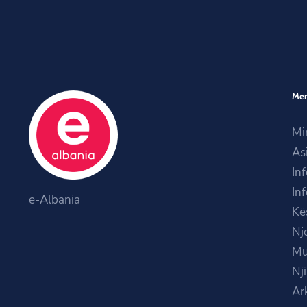
Me
Mi
As
In
In
e-Albania
Kë
Nj
Mu
Nj
Ar