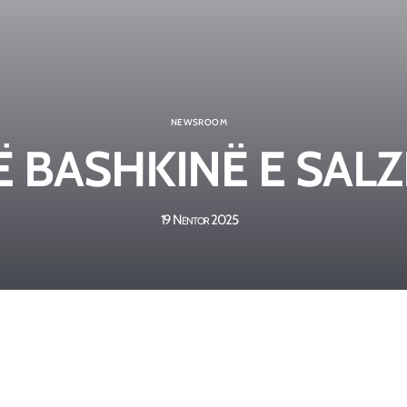
NEWSROOM
NË BASHKINË E SA
19 Nëntor 2025