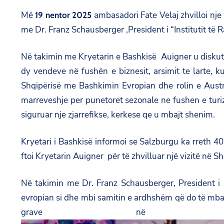
Më
ambasadori Fate Velaj zhvilloi nje
19 nentor 2025
me Dr. Franz Schausberger ,President i “Institutit të 
Në takimin me Kryetarin e Bashkisë Auigner u diskut
dy vendeve në fushën e biznesit, arsimit te larte, 
Shqipërisë me Bashkimin Evropian dhe rolin e Austri
marreveshje per punetoret sezonale ne fushen e turiz
siguruar nje zjarrefikse, kerkese qe u mbajt shenim.
Kryetari i Bashkisë informoi se Salzburgu ka rreth 4
ftoi Kryetarin Auigner për të zhvilluar një vizitë në Sh
Në takimin me Dr. Franz Schausberger, President i 
evropian si dhe mbi samitin e ardhshëm që do të mbah
grave në vendi