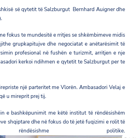
ashkisë së qytetit të Salzburgut Bernhard Auigner dhe
.
me fokus te mundesitë e rritjes se shkëmbimeve midis
jithe grupkapitujve dhe negociatat e anëtarësimit të
min profesional në fushën e turizmit, arritjen e nje
asadori kerkoi ndihmen e qytetit te Salzburgut per te
repriste një parteritet me Vlorën. Ambasadori Velaj e
 u mireprit prej tij.
min e bashkëpunimit me këtë institut të rëndësishëm
shqiptare dhe në fokus do të jetë fuqizimi e rolit të
ishme politike.