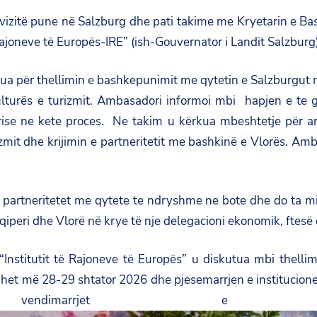
 vizitë pune në Salzburg dhe pati takime me Kryetarin e B
Rajoneve të Europës-IRE” (ish-Gouvernator i Landit Salzburg)
ua për thellimin e bashkepunimit me qytetin e Salzburgut 
kulturës e turizmit. Ambasadori informoi mbi hapjen e te g
se ne kete proces. Ne takim u kërkua mbeshtetje për arsi
mit dhe krijimin e partneritetit me bashkinë e Vlorës. Amb
0 partneritetet me qytete te ndryshme ne bote dhe do ta mi
qiperi dhe Vlorë në krye të nje delegacioni ekonomik, ftesë që
“Institutit të Rajoneve të Europës” u diskutua mbi thelli
et më 28-29 shtator 2026 dhe pjesemarrjen e institucioneve 
marrjet e rëndës