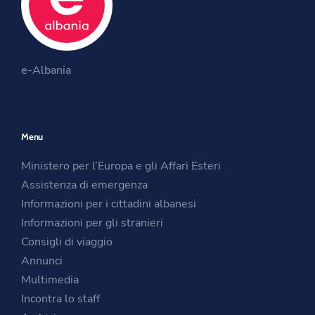
o
e
g
o
r
r
O
k
a
O
p
m
e-Albania
p
e
O
e
n
p
n
s
e
Menu
s
i
n
i
n
s
Ministero per l’Europa e gli Affari Esteri
n
a
i
Assistenza di emergenza
a
n
n
Informazioni per i cittadini albanesi
n
e
a
Informazioni per gli stranieri
e
w
n
Consigli di viaggio
w
w
e
Annunci
w
i
w
Multimedia
i
n
w
Incontra lo staff
n
d
i