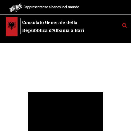
Rappresentanze albanesi nel mondo
Consolato Generale della
K
E
Repubblica d’Albania a Bari
R
K
O