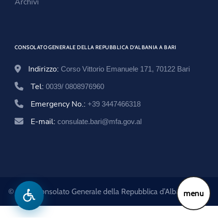
Archivi
d
o
n
o
w
d
w
o
CONSOLATO GENERALE DELLA REPUBBLICA D’ALBANIA A BARI
w
Indirizzo:
Corso Vittorio Emanuele 171, 70122 Bari
Tel:
0039/ 0808976960
Emergency No.:
+39 3447466318
E-mail:
consulate.bari@mfa.gov.al
© 2026 Consolato Generale della Repubblica d’Albania a Bari
menu