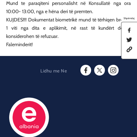
Mund te paraqiteni personalisht në Konsullatë nga ora
10:00- 13:00, nga e hëna deri të premten.
Shpërndaj
KUJDES!!! Dokumentat biometrikë mund të tërhiqen brenda
1 viti nga dita e aplikimit, në rast të kundërt do të
S
h
konsiderohen të refuzuar.
S
a
Faleminderit!
h
r
h
a
e
t
r
t
t
e
h
p
t
i
s
h
Lidhu me Ne
s
:
i
F
T
I
p
/
s
a
w
n
a
/
p
c
i
s
g
a
a
e
t
t
e
m
g
b
t
a
o
b
e
o
e
g
n
a
o
o
r
r
F
s
n
O
k
a
a
a
T
O
p
m
c
d
w
p
e
O
e
a
i
e
n
p
b
t
t
n
s
e
o