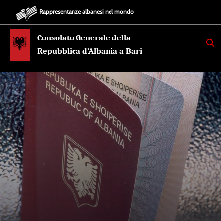
Rappresentanze albanesi nel mondo
Consolato Generale della
K
E
Repubblica d’Albania a Bari
R
K
O