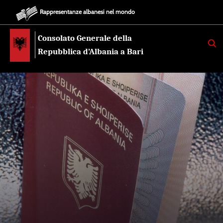
Rappresentanze albanesi nel mondo
Consolato Generale della
K
E
Repubblica d’Albania a Bari
R
K
O