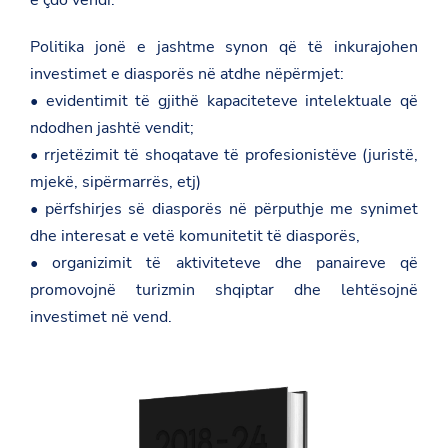
w
s
Politika jonë e jashtme synon që të inkurajohen
r
o
investimet e diasporës në atdhe nëpërmjet:
o
• evidentimit të gjithë kapaciteteve intelektuale që
m
/
ndodhen jashtë vendit;
d
• rrjetëzimit të shoqatave të profesionistëve (juristë,
i
a
mjekë, sipërmarrës, etj)
s
p
• përfshirjes së diasporës në përputhje me synimet
o
dhe interesat e vetë komunitetit të diasporës,
r
a
• organizimit të aktiviteteve dhe panaireve që
/
promovojnë turizmin shqiptar dhe lehtësojnë
investimet në vend.