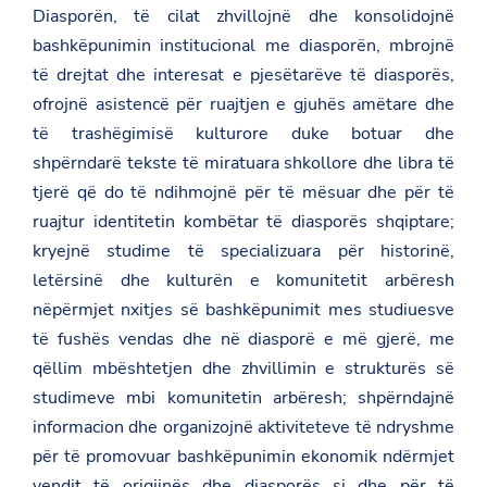
Diasporën, të cilat zhvillojnë dhe konsolidojnë
bashkëpunimin institucional me diasporën, mbrojnë
të drejtat dhe interesat e pjesëtarëve të diasporës,
ofrojnë asistencë për ruajtjen e gjuhës amëtare dhe
të trashëgimisë kulturore duke botuar dhe
shpërndarë tekste të miratuara shkollore dhe libra të
tjerë që do të ndihmojnë për të mësuar dhe për të
ruajtur identitetin kombëtar të diasporës shqiptare;
kryejnë studime të specializuara për historinë,
letërsinë dhe kulturën e komunitetit arbëresh
nëpërmjet nxitjes së bashkëpunimit mes studiuesve
të fushës vendas dhe në diasporë e më gjerë, me
qëllim mbështetjen dhe zhvillimin e strukturës së
studimeve mbi komunitetin arbëresh; shpërndajnë
informacion dhe organizojnë aktiviteteve të ndryshme
për të promovuar bashkëpunimin ekonomik ndërmjet
vendit të origjinës dhe diasporës si dhe për të