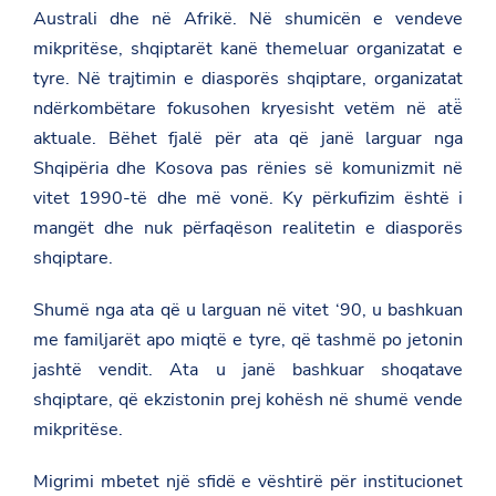
Australi dhe në Afrikë. Në shumicën e vendeve
mikpritëse, shqiptarët kanë themeluar organizatat e
tyre. Në trajtimin e diasporës shqiptare, organizatat
ndërkombëtare fokusohen kryesisht vetëm në atë̈
aktuale. Bëhet fjalë për ata që janë larguar nga
Shqipëria dhe Kosova pas rënies së komunizmit në
vitet 1990-të dhe më vonë. Ky përkufizim është i
mangët dhe nuk përfaqëson realitetin e diasporës
shqiptare.
Shumë nga ata që u larguan në vitet ‘90, u bashkuan
me familjarët apo miqtë e tyre, që tashmë po jetonin
jashtë vendit. Ata u janë bashkuar shoqatave
shqiptare, që ekzistonin prej kohësh në shumë vende
mikpritëse.
Migrimi mbetet një sfidë e vështirë për institucionet