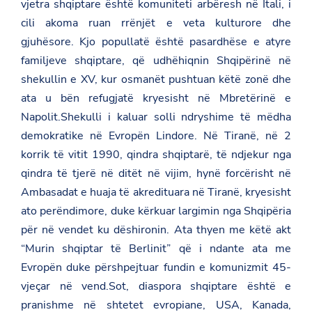
vjetra shqiptare është komuniteti arbëresh në Itali, i
cili akoma ruan rrënjët e veta kulturore dhe
gjuhësore. Kjo popullatë është pasardhëse e atyre
familjeve shqiptare, që udhëhiqnin Shqipërinë në
shekullin e XV, kur osmanët pushtuan këtë zonë dhe
ata u bën refugjatë kryesisht në Mbretërinë e
Napolit.Shekulli i kaluar solli ndryshime të mëdha
demokratike në Evropën Lindore. Në Tiranë, në 2
korrik të vitit 1990, qindra shqiptarë, të ndjekur nga
qindra të tjerë në ditët në vijim, hynë forcërisht në
Ambasadat e huaja të akredituara në Tiranë, kryesisht
ato perëndimore, duke kërkuar largimin nga Shqipëria
për në vendet ku dëshironin. Ata thyen me këtë akt
“Murin shqiptar të Berlinit” që i ndante ata me
Evropën duke përshpejtuar fundin e komunizmit 45-
vjeçar në vend.Sot, diaspora shqiptare është e
pranishme në shtetet evropiane, USA, Kanada,