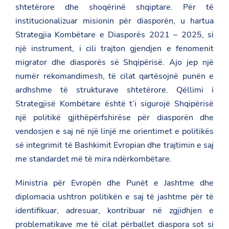
shtetërore dhe shoqërinë shqiptare. Për të
institucionalizuar misionin për diasporën, u hartua
Strategjia Kombëtare e Diasporës 2021 – 2025, si
një instrument, i cili trajton gjendjen e fenomenit
migrator dhe diasporës së Shqipërisë. Ajo jep një
numër rekomandimesh, të cilat qartësojnë punën e
ardhshme të strukturave shtetërore. Qëllimi i
Strategjisë Kombëtare është t’i sigurojë Shqipërisë
një politikë gjithëpërfshirëse për diasporën dhe
vendosjen e saj në një linjë me orientimet e politikës
së integrimit të Bashkimit Evropian dhe trajtimin e saj
me standardet më të mira ndërkombëtare.
Ministria për Evropën dhe Punët e Jashtme dhe
diplomacia ushtron politikën e saj të jashtme për të
identifikuar, adresuar, kontribuar në zgjidhjen e
problematikave me të cilat përballet diaspora sot si