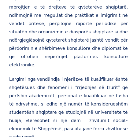
m
g
o
mbrojtjen e të drejtave të qytetarëve shqiptarë,
b
e
n
a
o
F
ndihmojnë me rregullat dhe praktikat e imigrimit në
s
n
a
a
vendet pritëse, përpilojnë raporte periodike për
T
c
d
w
e
situatën dhe organizimin e diasporës shqiptare si dhe
a
i
b
t
t
ndërgjegjësojnë qytetarët shqiptarë jashtë vendit për
o
.
t
o
përdorimin e shërbimeve konsullore dhe diplomatike
g
e
k
o
r
që ofrohen nëpërmjet platformës konsullore
v
elektronike.
.
a
l
Largimi nga vendlindja i njerëzve të kualifikuar është
/
b
shqetësues dhe fenomeni i “rrjedhjes së trurit” që
u
përfshin akademikët, personat e kualifikuar në fusha
l
g
të ndryshme, si edhe një numër të konsiderueshëm
a
r
studentësh shqiptarë që studiojnë në universitete të
i
huaja, vlerësohet si një dëm i zhvillimit social-
a
/
ekonomik të Shqipërisë, pasi ata janë forca zhvilluese
n
e çdo vendi.
e