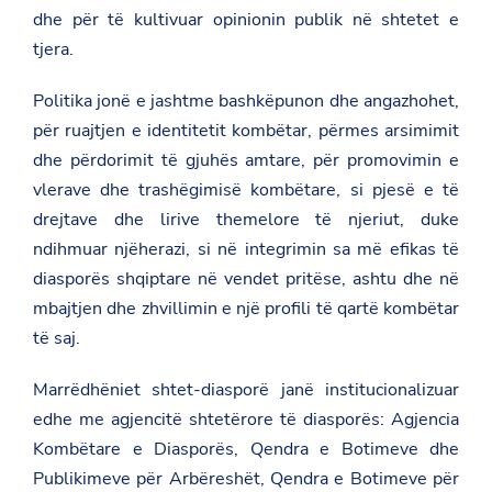
dhe për të kultivuar opinionin publik në shtetet e
tjera.
Politika jonë e jashtme bashkëpunon dhe angazhohet,
për ruajtjen e identitetit kombëtar, përmes arsimimit
dhe përdorimit të gjuhës amtare, për promovimin e
vlerave dhe trashëgimisë kombëtare, si pjesë e të
drejtave dhe lirive themelore të njeriut, duke
ndihmuar njëherazi, si në integrimin sa më efikas të
diasporës shqiptare në vendet pritëse, ashtu dhe në
mbajtjen dhe zhvillimin e një profili të qartë kombëtar
të saj.
Marrëdhëniet shtet-diasporë janë institucionalizuar
edhe me agjencitë shtetërore të diasporës: Agjencia
Kombëtare e Diasporës, Qendra e Botimeve dhe
Publikimeve për Arbëreshët, Qendra e Botimeve për