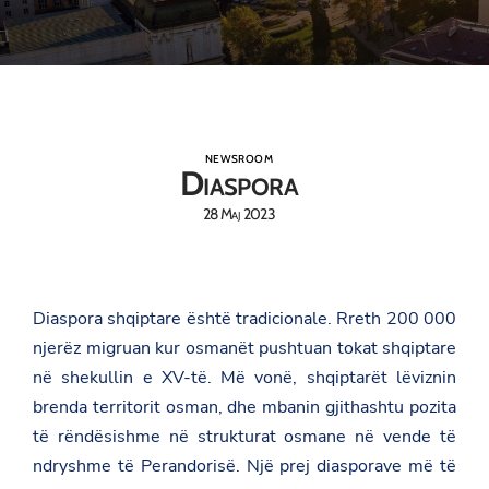
NEWSROOM
Diaspora
28 Maj 2023
Diaspora shqiptare është tradicionale. Rreth 200 000
njerëz migruan kur osmanët pushtuan tokat shqiptare
në shekullin e XV-të. Më vonë, shqiptarët lëviznin
brenda territorit osman, dhe mbanin gjithashtu pozita
të rëndësishme në strukturat osmane në vende të
ndryshme të Perandorisë. Një prej diasporave më të