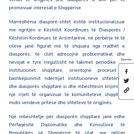
promovuar interesat e Shqipërisë.
Marrëdhënia diasporë-shtet është institucionalizuar
me ngritjen e Këshillit Koordinues të Diasporës /
Këshillin Kordinues të Arsimtarëve, në përbërje të të
cilëve janë figurat më të shquara nga rradhët e
diasporës, të cilët adresojnë problematikat dhe
Shpërndaj
nevojat e tyre rregullisht në takimet periodike me
institucionet shqiptare, orientojnë proceset e
S
h
bashkëpunimit ndërmjet institucioneve shtetërore
S
a
h
dhe diasporës shqiptare si dhe mbështesin krijimin e
r
h
a
e
një rrjeti të organizuar të komuniteteve shqiptare
t
r
t
t
e
midis vendeve pritëse dhe shteteve të origjinës.
h
p
t
i
s
h
s
:
i
Një mbështetje për diasporën shqiptare janë edhe
p
/
s
a
Përfaqësitë Diplomatike dhe Konsullorë të
/
p
g
a
a
Republikës së Shqipërisë të cilat, me qëllim
e