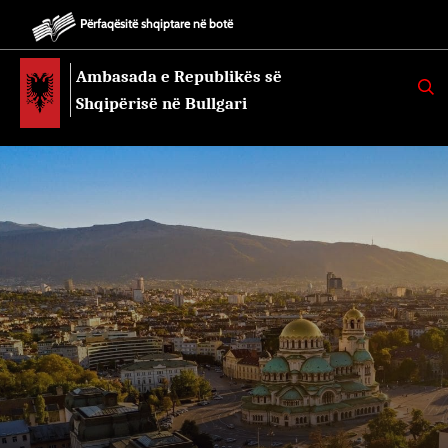
Përfaqësitë shqiptare në botë
Ambasada e Republikës së
K
E
Shqipërisë në Bullgari
R
K
O