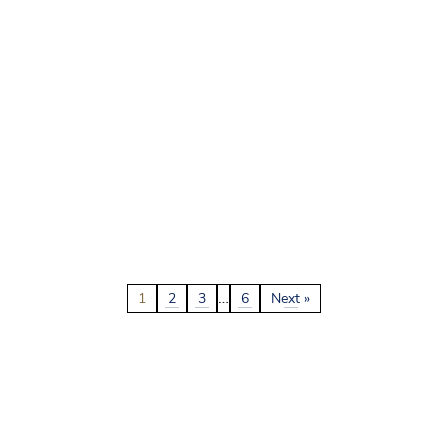
…
1
2
3
6
Next »