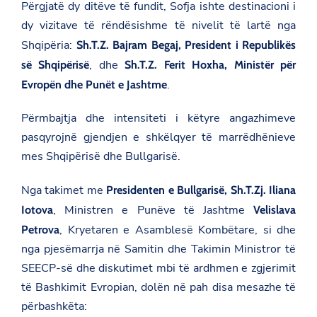
Përgjatë dy ditëve të fundit, Sofja ishte destinacioni i
dy vizitave të rëndësishme të nivelit të lartë nga
Shqipëria:
Sh.T.Z. Bajram Begaj, President i Republikës
, dhe
së Shqipërisë
Sh.T.Z. Ferit Hoxha, Ministër për
.
Evropën dhe Punët e Jashtme
Përmbajtja dhe intensiteti i këtyre angazhimeve
pasqyrojnë gjendjen e shkëlqyer të marrëdhënieve
mes Shqipërisë dhe Bullgarisë.
Nga takimet me
Presidenten e Bullgarisë, Sh.T.Zj. Iliana
, Ministren e Punëve të Jashtme
Iotova
Velislava
, Kryetaren e Asamblesë Kombëtare, si dhe
Petrova
nga pjesëmarrja në Samitin dhe Takimin Ministror të
SEECP-së dhe diskutimet mbi të ardhmen e zgjerimit
të Bashkimit Evropian, dolën në pah disa mesazhe të
përbashkëta: