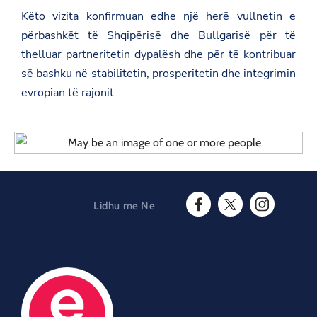
a
i
b
Këto vizita konfirmuan edhe një herë vullnetin e
t
t
o
.
t
o
përbashkët të Shqipërisë dhe Bullgarisë për të
g
e
k
o
thelluar partneritetin dypalësh dhe për të kontribuar
r
v
së bashku në stabilitetin, prosperitetin dhe integrimin
.
a
evropian të rajonit.
l
/
b
u
l
g
a
r
i
Lidhu me Ne
a
F
T
I
/
a
w
n
n
c
i
s
e
e
t
t
w
b
t
a
s
o
e
g
r
o
r
r
o
O
k
a
o
O
p
m
m