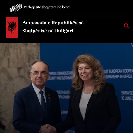
Përfaqësitë shqiptare në botë
Ambasada e Republikës së
K
E
Shqipërisë në Bullgari
R
K
O