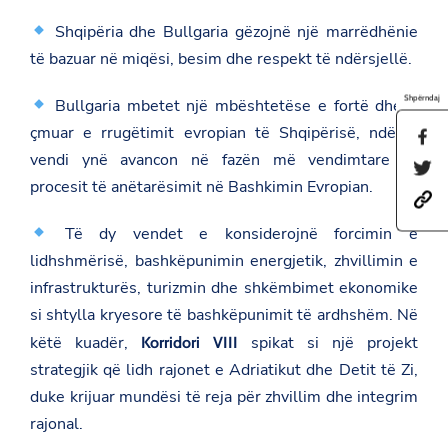
Shqipëria dhe Bullgaria gëzojnë një marrëdhënie
të bazuar në miqësi, besim dhe respekt të ndërsjellë.
Shpërndaj
Bullgaria mbetet një mbështetëse e fortë dhe e
çmuar e rrugëtimit evropian të Shqipërisë, ndërsa
S
h
vendi ynë avancon në fazën më vendimtare të
S
a
h
procesit të anëtarësimit në Bashkimin Evropian.
r
h
a
e
t
r
t
Të dy vendet e konsiderojnë forcimin e
t
e
h
p
t
i
lidhshmërisë, bashkëpunimin energjetik, zhvillimin e
s
h
s
:
i
infrastrukturës, turizmin dhe shkëmbimet ekonomike
p
/
s
a
si shtylla kryesore të bashkëpunimit të ardhshëm. Në
/
p
g
a
a
këtë kuadër,
spikat si një projekt
e
Korridori VIII
m
g
o
strategjik që lidh rajonet e Adriatikut dhe Detit të Zi,
b
e
n
a
o
F
duke krijuar mundësi të reja për zhvillim dhe integrim
s
n
a
a
T
rajonal.
c
d
w
e