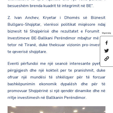
besueshëm brenda kuadrit të integrimit në BE”.
Z. Ivan Anchev, Kryetar i Dhomës së Biznesit
Bullgaro-Shqiptar, vlerësoi politikat miqësore ndaj
biznesit të Shqipërisë dhe rezultatet e Forumit të
Shpërndaj
Investimeve BE-Ballkani Perëndimor mbajtur më 14
S
tetor në Tiranë, duke theksuar vizionin pro-investim
h
S
te qeverisë shqiptare.
a
h
r
h
a
e
t
Eventi përfundoi me një seancë interesante pyetje-
r
t
t
e
h
përgjigjesh dhe një kokteil per te pranishmit, duke
p
t
i
s
h
ofruar një mundësi të shkëlqyer për të forcuar
s
:
i
p
bashkëpunimin ekonomik dypalësh dhe për të
/
s
a
/
p
g
promovuar Shqipërinë si një qendër dinamike dhe në
a
a
e
rritje investimesh në Ballkanin Perëndimor.
m
g
o
b
e
n
a
o
F
s
n
a