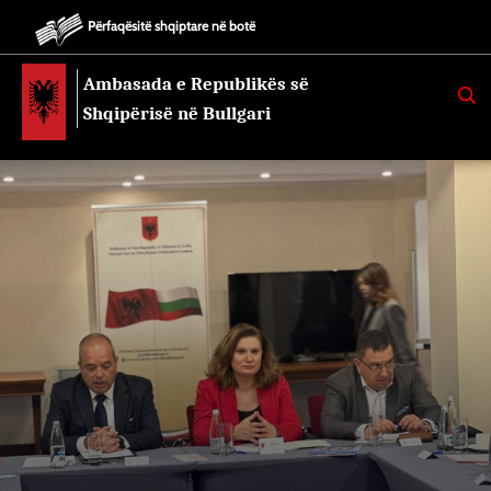
Përfaqësitë shqiptare në botë
Ambasada e Republikës së
K
E
Shqipërisë në Bullgari
R
K
O