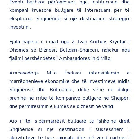
Eventi bashkoi përfaqësues nga institucione dhe
kompani kryesore bullgare të interesuara për të
eksploruar Shqipërinë si një destinacion strategjik
investimi.
Fjala hapëse u mbajt nga Z. Ivan Anchev, Kryetar i
Dhomës së Biznesit Bullgari-Shqiperi, ndjekur nga
fjalimi përshëndetës i Ambasadores Inid Milo.
Ambasadorja Milo theksoi intensifikimin e
marrëdhënieve ekonomike dhe të investimeve midis
Shqipërisë dhe Bullgarisë, duke vënë në dukje
praninë në rritje të kompanive bullgare në Shqipëri
dhe përmirësimin e klimës së biznesit në vend.
Ajo i ftoi sipërmarrësit bullgarë të “shkojnë drejt
Shqipërisë si një destinacion i suksesshem i
aktiviteteve të tyre rajonale dhe një vend partner i