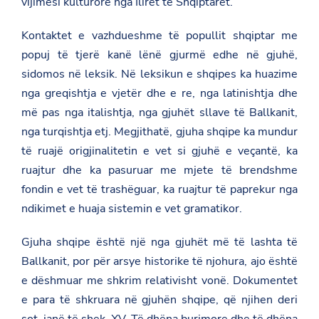
vijimësi kulturore nga Ilirët te Shqiptarët.
Kontaktet e vazhdueshme të popullit shqiptar me
popuj të tjerë kanë lënë gjurmë edhe në gjuhë,
sidomos në leksik. Në leksikun e shqipes ka huazime
nga greqishtja e vjetër dhe e re, nga latinishtja dhe
më pas nga italishtja, nga gjuhët sllave të Ballkanit,
nga turqishtja etj. Megjithatë, gjuha shqipe ka mundur
të ruajë origjinalitetin e vet si gjuhë e veçantë, ka
ruajtur dhe ka pasuruar me mjete të brendshme
fondin e vet të trashëguar, ka ruajtur të paprekur nga
ndikimet e huaja sistemin e vet gramatikor.
Gjuha shqipe është një nga gjuhët më të lashta të
Ballkanit, por për arsye historike të njohura, ajo është
e dëshmuar me shkrim relativisht vonë. Dokumentet
e para të shkruara në gjuhën shqipe, që njihen deri