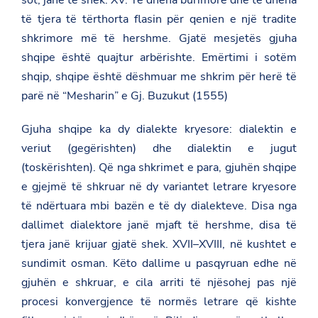
sot, janë të shek. XV. Të dhëna burimore dhe të dhëna
të tjera të tërthorta flasin për qenien e një tradite
shkrimore më të hershme. Gjatë mesjetës gjuha
shqipe është quajtur arbërishte. Emërtimi i sotëm
shqip, shqipe është dëshmuar me shkrim për herë të
parë në “Mesharin” e Gj. Buzukut (1555)
Gjuha shqipe ka dy dialekte kryesore: dialektin e
veriut (gegërishten) dhe dialektin e jugut
(toskërishten). Që nga shkrimet e para, gjuhën shqipe
e gjejmë të shkruar në dy variantet letrare kryesore
të ndërtuara mbi bazën e të dy dialekteve. Disa nga
dallimet dialektore janë mjaft të hershme, disa të
tjera janë krijuar gjatë shek. XVII–XVIII, në kushtet e
sundimit osman. Këto dallime u pasqyruan edhe në
gjuhën e shkruar, e cila arriti të njësohej pas një
procesi konvergjence të normës letrare që kishte