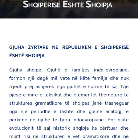
Shqipërisë Është Shqipja
GJUHA ZYRTARE NË REPUBLIKËN E SHQIPËRISË
ËSHTË SHQIPJA.
Gjuha shqipe. Gjuhë e familjes indo-evropiane;
formon një degë më vete në këtë familje dhe nuk
rrjedh prej asnjërës nga gjuhët e sotme të saj. Një
pjesë e mirë e leksikut dhe elementët themelore të
strukturës gramatikore të shqipes janë trashëguar
nga një periudhë e lashtë dhe gjejnë analogji e
përkime në gjuhë të tjera indoevropiane. Por gjatë
evolucionit të saj historik shqipja ka përftuar dhe
mjaft risi në strukturën e vet gramatikore dhe në