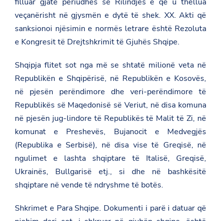
filluar gjatë periudhës së Rilindjes e që u thellua
veçanërisht në gjysmën e dytë të shek. XX. Akti që
sanksionoi njësimin e normës letrare është Rezoluta
e Kongresit të Drejtshkrimit të Gjuhës Shqipe.
Shqipja flitet sot nga më se shtatë milionë veta në
Republikën e Shqipërisë, në Republikën e Kosovës,
në pjesën perëndimore dhe veri-perëndimore të
Republikës së Maqedonisë së Veriut, në disa komuna
në pjesën jug-lindore të Republikës të Malit të Zi, në
komunat e Preshevës, Bujanocit e Medvegjës
(Republika e Serbisë), në disa vise të Greqisë, në
ngulimet e lashta shqiptare të Italisë, Greqisë,
Ukrainës, Bullgarisë etj., si dhe në bashkësitë
shqiptare në vende të ndryshme të botës.
Shkrimet e Para Shqipe. Dokumenti i parë i datuar që