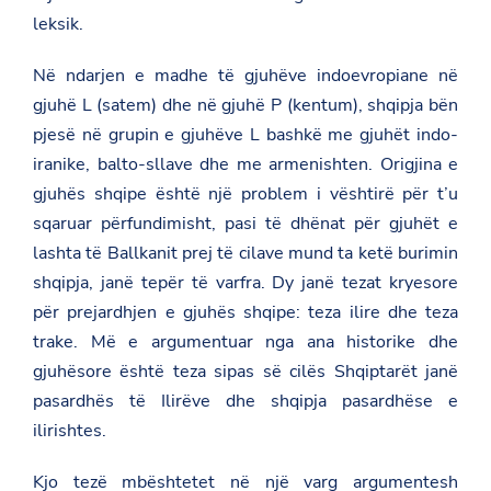
leksik.
Në ndarjen e madhe të gjuhëve indoevropiane në
gjuhë L (satem) dhe në gjuhë P (kentum), shqipja bën
pjesë në grupin e gjuhëve L bashkë me gjuhët indo-
iranike, balto-sllave dhe me armenishten. Origjina e
gjuhës shqipe është një problem i vështirë për t’u
sqaruar përfundimisht, pasi të dhënat për gjuhët e
lashta të Ballkanit prej të cilave mund ta ketë burimin
shqipja, janë tepër të varfra. Dy janë tezat kryesore
për prejardhjen e gjuhës shqipe: teza ilire dhe teza
trake. Më e argumentuar nga ana historike dhe
gjuhësore është teza sipas së cilës Shqiptarët janë
pasardhës të Ilirëve dhe shqipja pasardhëse e
ilirishtes.
Kjo tezë mbështetet në një varg argumentesh