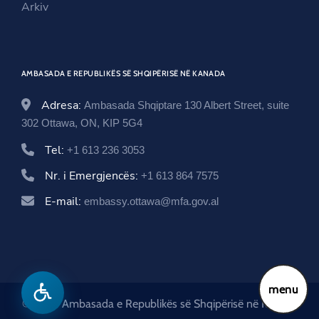
Arkiv
d
o
n
o
w
d
w
o
AMBASADA E REPUBLIKËS SË SHQIPËRISË NË KANADA
w
Adresa:
Ambasada Shqiptare 130 Albert Street, suite
302 Ottawa, ON, KIP 5G4
Tel:
+1 613 236 3053
Nr. i Emergjencës:
+1 613 864 7575
E-mail:
embassy.ottawa@mfa.gov.al
menu
© 2026 Ambasada e Republikës së Shqipërisë në Kanada