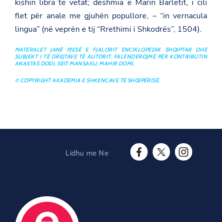
kishin libra të vetat; dëshmia e Marin Barletit, i cili
flet për anale me gjuhën popullore, – “in vernacula
lingua” (në veprën e tij “Rrethimi i Shkodrës”, 1504).
MATERALET JANË PJESË E FJALORIT ENCIKLOPEDIK SHQIPTAR DHE
SUBJEKT I TË DREJTAVE TË AUTORIT, FALENDEROJMË PËR KONTRIBUTIN
ANASTAS DODI, SEIT MANSAKU, MAHIR DOMI.
© COPYRIGHT AKADEMIA E SHKENCAVE TË SHQIPËRISË.
Lidhu me Ne
F
T
I
a
w
n
c
i
s
e
t
t
b
t
a