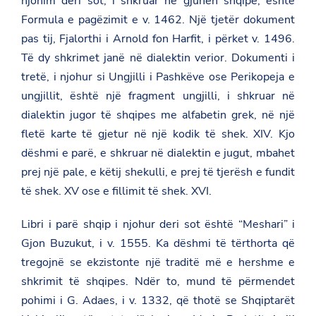
njohim deri sot, i shkruar në gjuhën shqipe, është
Formula e pagëzimit e v. 1462. Një tjetër dokument
pas tij, Fjalorthi i Arnold fon Harfit, i përket v. 1496.
Të dy shkrimet janë në dialektin verior. Dokumenti i
tretë, i njohur si Ungjilli i Pashkëve ose Perikopeja e
ungjillit, është një fragment ungjilli, i shkruar në
dialektin jugor të shqipes me alfabetin grek, në një
fletë karte të gjetur në një kodik të shek. XIV. Kjo
dëshmi e parë, e shkruar në dialektin e jugut, mbahet
prej një pale, e këtij shekulli, e prej të tjerësh e fundit
të shek. XV ose e fillimit të shek. XVI.
Libri i parë shqip i njohur deri sot është “Meshari” i
Gjon Buzukut, i v. 1555. Ka dëshmi të tërthorta që
tregojnë se ekzistonte një traditë më e hershme e
shkrimit të shqipes. Ndër to, mund të përmendet
pohimi i G. Adaes, i v. 1332, që thotë se Shqiptarët