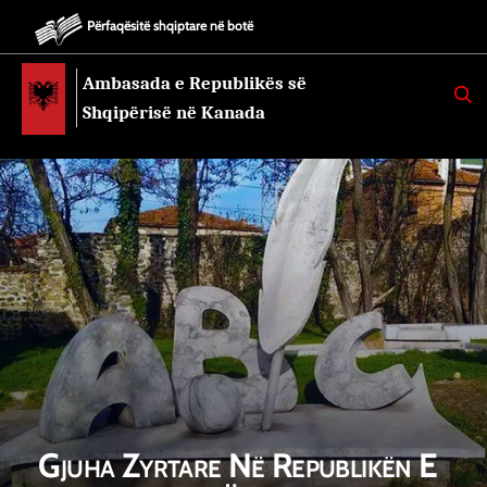
Përfaqësitë shqiptare në botë
Ambasada e Republikës së
K
E
Shqipërisë në Kanada
R
K
O
Gjuha Zyrtare Në Republikën E