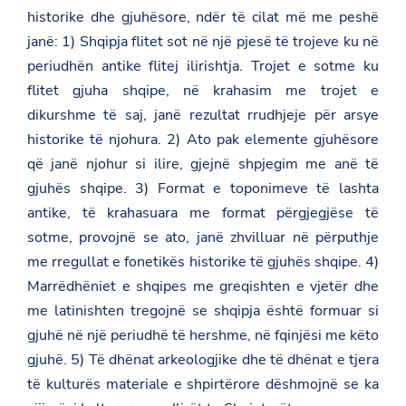
historike dhe gjuhësore, ndër të cilat më me peshë
janë: 1) Shqipja flitet sot në një pjesë të trojeve ku në
periudhën antike flitej ilirishtja. Trojet e sotme ku
flitet gjuha shqipe, në krahasim me trojet e
dikurshme të saj, janë rezultat rrudhjeje për arsye
historike të njohura. 2) Ato pak elemente gjuhësore
që janë njohur si ilire, gjejnë shpjegim me anë të
gjuhës shqipe. 3) Format e toponimeve të lashta
antike, të krahasuara me format përgjegjëse të
sotme, provojnë se ato, janë zhvilluar në përputhje
me rregullat e fonetikës historike të gjuhës shqipe. 4)
Marrëdhëniet e shqipes me greqishten e vjetër dhe
me latinishten tregojnë se shqipja është formuar si
gjuhë në një periudhë të hershme, në fqinjësi me këto
gjuhë. 5) Të dhënat arkeologjike dhe të dhënat e tjera
të kulturës materiale e shpirtërore dëshmojnë se ka