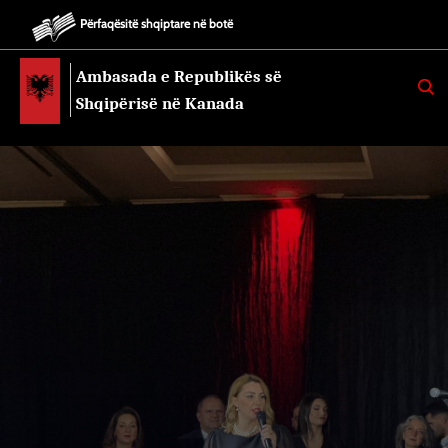
Përfaqësitë shqiptare në botë
Ambasada e Republikës së
K
E
Shqipërisë në Kanada
R
K
O