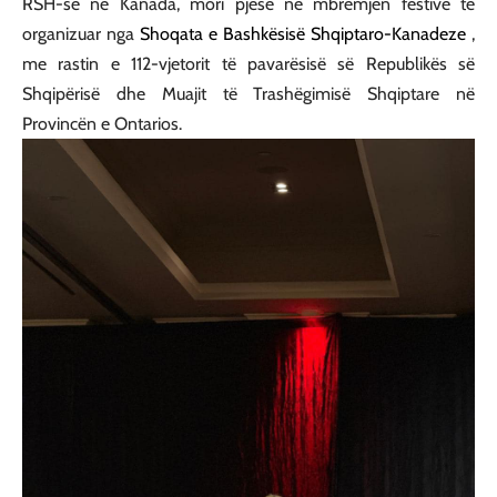
RSH-së në Kanada, mori pjesë në mbrëmjen festive të
organizuar nga
Shoqata e Bashkësisë Shqiptaro-Kanadeze
,
me rastin e 112-vjetorit të pavarësisë së Republikës së
Shqipërisë dhe Muajit të Trashëgimisë Shqiptare në
Provincën e Ontarios.