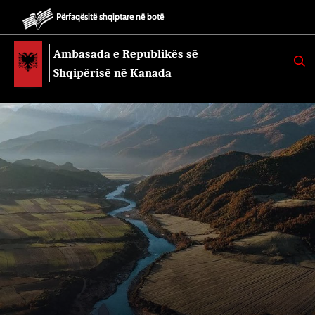
Përfaqësitë shqiptare në botë
Ambasada e Republikës së
K
E
Shqipërisë në Kanada
R
K
O