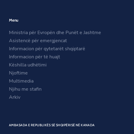
e
n
p
n
s
e
Menu
s
i
n
i
n
s
Ministria për Evropën dhe Punët e Jashtme
n
a
i
Asistencë për emergjencat
a
n
n
Informacion për qytetarët shqiptarë
n
e
a
Informacion për të huajt
e
w
n
Këshilla udhëtimi
w
w
e
Njoftime
w
i
w
Multimedia
i
n
w
Njihu me stafin
n
d
i
Arkiv
d
o
n
o
w
d
w
o
AMBASADA E REPUBLIKËS SË SHQIPËRISË NË KANADA
w