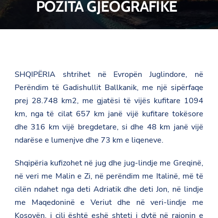
POZITA GJEOGRAFIKE
SHQIPËRIA shtrihet në Evropën Juglindore, në
Perëndim të Gadishullit Ballkanik, me një sipërfaqe
prej 28.748 km2, me gjatësi të vijës kufitare 1094
km, nga të cilat 657 km janë vijë kufitare tokësore
dhe 316 km vijë bregdetare, si dhe 48 km janë vijë
ndarëse e lumenjve dhe 73 km e liqeneve.
Shqipëria kufizohet në jug dhe jug-lindje me Greqinë,
në veri me Malin e Zi, në perëndim me Italinë, më të
cilën ndahet nga deti Adriatik dhe deti Jon, në lindje
me Maqedoninë e Veriut dhe në veri-lindje me
Kosovën, i cili është eshë shteti i dytë në rajonin e