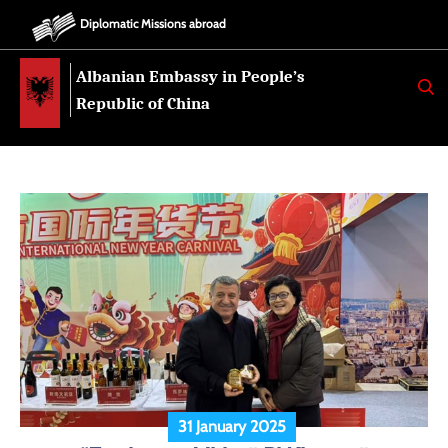
Diplomatic Missions abroad
Albanian Embassy in People’s
K
E
Republic of China
R
K
O
31 January 2025