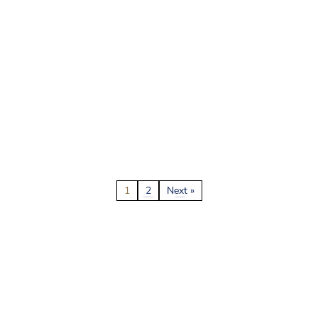
1
2
Next »