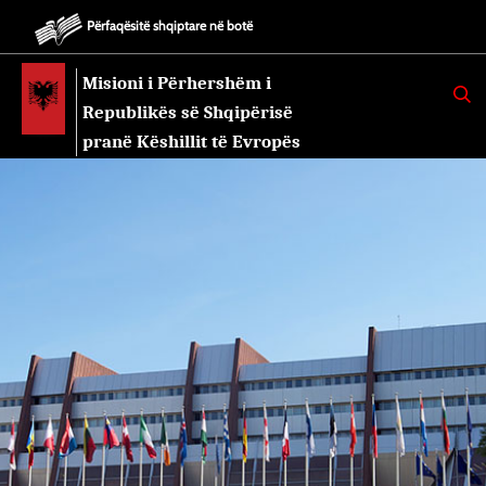
Përfaqësitë shqiptare në botë
Misioni i Përhershëm i
K
E
Republikës së Shqipërisë
R
K
pranë Këshillit të Evropës
O