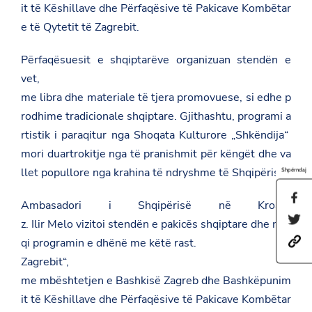
it
të
Këshillave
dhe
P
ërfaqësive
të
Pakicave
Kombëtar
e
të
Qytetit
të
Zagrebit
.
Përfaqësuesit
e
shqiptarëve
organizuan
stendën
e
vet,
me
libra
dhe
materiale
të
tjera
promovuese
,
si
edhe
p
rodhime
tradicionale
shqiptare
.
Gjithashtu
,
programi
a
rtistik
i
paraqitur
nga
Shoqata
Kulturore
„Shkëndija“
mori
duartrokitje
nga
të
pranishmit
për
këngët
dhe
va
llet
popullore
nga
krahina
të
ndryshme
të
Shqipërisë
.
Shpërndaj
S
Ambasadori
i
Shqipërisë
në
Kroaci
,
h
S
a
z.
Ilir
Melo
vizitoi
stendën
e
pakicës
shqiptare
dhe
ndo
h
r
h
qi
programin
e
dhënë
me
këtë
rast
.
a
e
t
r
t
Zagrebit“
,
t
e
h
p
t
me
mbështetjen
e
Bashkisë
Zagreb
dhe
Bashkëpunim
i
s
h
s
it
të
Këshillave
dhe
Përfaqësive
të
Pakicave
Kombëtar
:
i
p
/
s