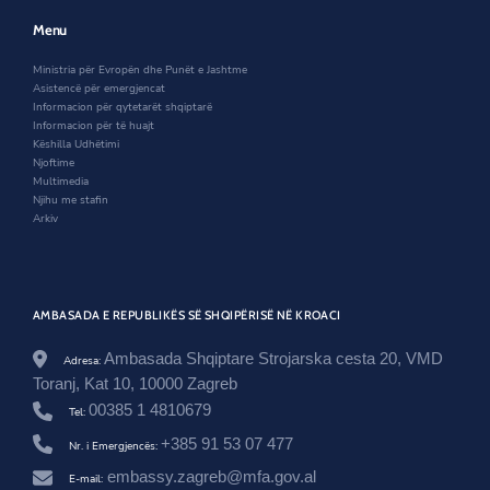
w
w
e
n
w
i
w
e
Menu
i
n
w
w
n
d
i
s
Ministria për Evropën dhe Punët e Jashtme
d
o
n
r
Asistencë për emergjencat
o
w
d
o
Informacion për qytetarët shqiptarë
w
o
o
Informacion për të huajt
w
m
Këshilla Udhëtimi
/
Njoftime
n
Multimedia
e
Njihu me stafin
-
Arkiv
d
i
t
e
n
AMBASADA E REPUBLIKËS SË SHQIPËRISË NË KROACI
-
e
Ambasada Shqiptare Strojarska cesta 20, VMD
Adresa:
-
p
Toranj, Kat 10, 10000 Zagreb
a
00385 1 4810679
Tel:
k
i
+385 91 53 07 477
Nr. i Emergjencës:
c
a
embassy.zagreb@mfa.gov.al
E-mail: