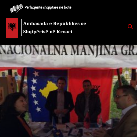
Përfaqësitë shqiptare në botë
Ambasada e Republikës së
K
E
Shqipërisë në Kroaci
R
K
O