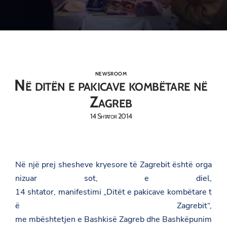
NEWSROOM
Në ditën e pakicave kombëtare në
Zagreb
14 Shtator 2014
Në
një
prej
shesheve
kryesore
të
Zagrebit
është
orga
nizuar
sot, e
diel
,
14
shtator
,
manifestimi
„Ditët
e
pakicave
kombëtare
t
ë
Zagrebit“
,
me
mbështetjen
e
Bashkisë
Zagreb
dhe
Bashkëpunim