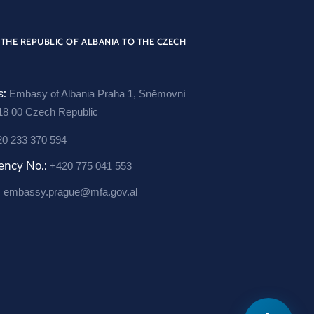
a
w
n
c
i
s
e
t
t
THE REPUBLIC OF ALBANIA TO THE CZECH
b
t
a
o
e
g
s:
Embasy of Albania Praha 1, Sněmovní
o
r
r
18 00 Czech Republic
O
k
a
0 233 370 594
O
p
m
p
e
O
ency No.:
+420 775 041 553
e
n
p
:
embassy.prague@mfa.gov.al
n
s
e
s
i
n
i
n
s
n
a
i
a
n
n
n
e
a