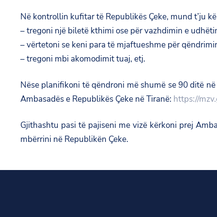
Në kontrollin kufitar të Republikës Çeke, mund t’ju kë
– tregoni një biletë kthimi ose për vazhdimin e udhëti
– vërtetoni se keni para të mjaftueshme për qëndrimin
– tregoni mbi akomodimit tuaj, etj.
Nëse planifikoni të qëndroni më shumë se 90 ditë në 
Ambasadës e Republikës Çeke në Tiranë:
https://mzv
Gjithashtu pasi të pajiseni me vizë kërkoni prej Amba
mbërrini në Republikën Çeke.