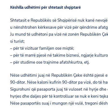
Këshilla udhëtimi për shtetasit shqiptarë
Shtetasit e Republikës së Shqipërisë nuk kanë nevojë
u nënshtrohen kërkesave për vizë për qëndrime afatg
Ju mund të udhëtoni pa vizë në zonën Republikën Çeke
si turist;
– për të vizituar familjen ose miqtë;
– për të marrë pjesë në takime biznesi, ngjarje kulturo
– për studime ose trajnime afatshkurtra, etj.
Nëse udhëtimi juaj në Republikën Çeke është pjesë e u
90-ditor. Nëse kaloni kufirin 90-ditor pa vizë, do të h
Sigurohuni që pasaporta juaj të vuloset në hyrje dhe d
hyrjes dhe daljes për të kontrolluar se nuk e keni tej
Nëse pasaportës suaj i mungon një vulë, tregoni dësh