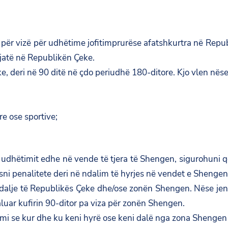
 për vizë për udhëtime jofitimprurëse afatshkurtra në Repub
jatë në Republikën Çeke.
, deri në 90 ditë në çdo periudhë 180-ditore. Kjo vlen nës
re ose sportive;
dhëtimit edhe në vende të tjera të Shengen, sigurohuni që e 
asni penalitete deri në ndalim të hyrjes në vendet e Shengeni
alje të Republikës Çeke dhe/ose zonën Shengen. Nëse jeni vi
kaluar kufirin 90-ditor pa viza për zonën Shengen.
mi se kur dhe ku keni hyrë ose keni dalë nga zona Shengen (