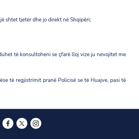
 shtet tjetër dhe jo direkt në Shqipëri;
et të konsultoheni se çfarë lloj vize ju nevojitet me
e të regjistrimit pranë Policisë se të Huajve, pasi të
F
T
I