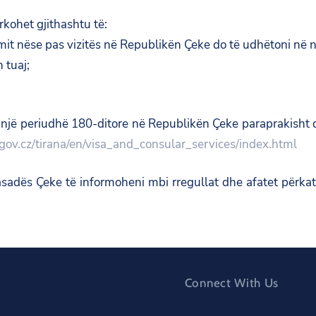
rkohet gjithashtu të:
mit nëse pas vizitës në Republikën Çeke do të udhëtoni në një
 tuaj;
një periudhë 180-ditore në Republikën Çeke paraprakisht duh
.gov.cz/tirana/en/visa_and_consular_services/index.html
sadës Çeke të informoheni mbi rregullat dhe afatet përkatës
Connect With Us