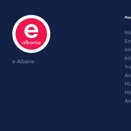
Me
Mi
Em
In
Inf
e-Albania
Tra
An
Mu
Me
Ar