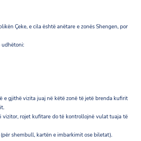
likën Çeke, e cila është anëtare e zonës Shengen, por
e udhëtoni:
gjithë vizita juaj në këtë zonë të jetë brenda kufirit
t.
zitor, rojet kufitare do të kontrollojnë vulat tuaja të
për shembull, kartën e imbarkimit ose biletat).