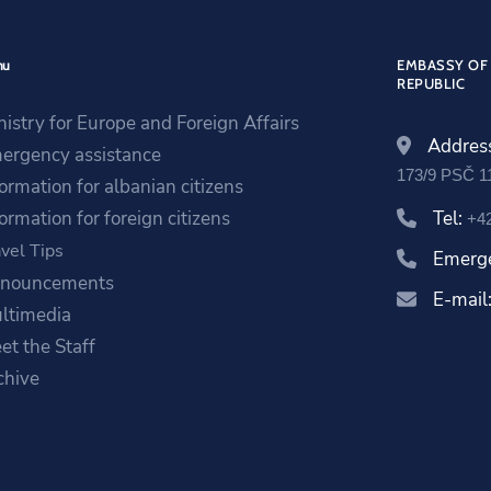
nu
EMBASSY OF 
REPUBLIC
nistry for Europe and Foreign Affairs
Addres
ergency assistance
173/9 PSČ 1
formation for albanian citizens
ormation for foreign citizens
Tel:
+42
vel Tips
Emerg
nouncements
E-mail
ltimedia
et the Staff
chive