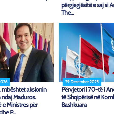
përgjegjësitë e saj si 
The...
2026
29 December 2025
a mbështet aksionin
Përvjetori i 70-të i A
 ndaj Maduros.
të Shqipërisë në Kom
 e Ministres për
Bashkuara
he P...