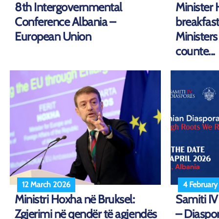
8th Intergovernmental
Minister 
Conference Albania –
breakfas
European Union
Minister
counte...
12 March 2026
4 Februar
Ministri Hoxha në Bruksel:
Samiti IV
Zgjerimi në qendër të agjendës
– Diaspor