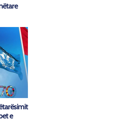
Anëtare
nëtarësimit
bet e