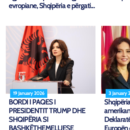
evropiane, Shqipëria e përgati...
19 January 2026
3 January 
BORDI I PAQES I
Shqipëri
PRESIDENTIT TRUMP DHE
amerikan
SHQIPËRIA SI
Deklaratë
BASHKËTHEMELUESE
Europën d