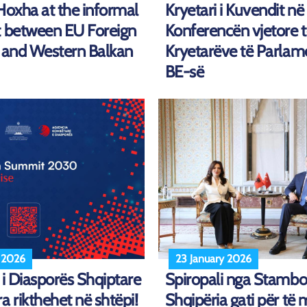
Hoxha at the informal
Kryetari i Kuvendit në
t between EU Foreign
Konferencën vjetore 
s and Western Balkan
Kryetarëve të Parlam
BE-së
y 2026
23 January 2026
 i Diasporës Shqiptare
Spiropali nga Stambol
a rikthehet në shtëpi!
Shqipëria gati për të 