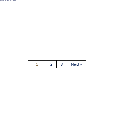
1
2
3
Next »