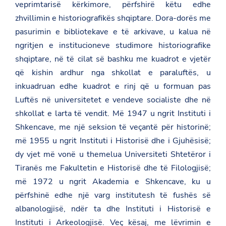
veprimtarisë kërkimore, përfshirë këtu edhe
zhvillimin e historiografikës shqiptare. Dora-dorës me
pasurimin e bibliotekave e të arkivave, u kalua në
ngritjen e institucioneve studimore historiografike
shqiptare, në të cilat së bashku me kuadrot e vjetër
që kishin ardhur nga shkollat e paraluftës, u
inkuadruan edhe kuadrot e rinj që u formuan pas
Luftës në universitetet e vendeve socialiste dhe në
shkollat e larta të vendit. Më 1947 u ngrit Instituti i
Shkencave, me një seksion të veçantë për historinë;
më 1955 u ngrit Instituti i Historisë dhe i Gjuhësisë;
dy vjet më vonë u themelua Universiteti Shtetëror i
Tiranës me Fakultetin e Historisë dhe të Filologjisë;
më 1972 u ngrit Akademia e Shkencave, ku u
përfshinë edhe një varg institutesh të fushës së
albanologjisë, ndër ta dhe Instituti i Historisë e
Instituti i Arkeologjisë. Veç kësaj, me lëvrimin e