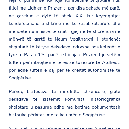
reja u pohua se Rilindja Kombëtare Shqiptare nuk
filloi me Lidhjen e Prizrenit, por disa dekada më parë,
në çerekun e dytë të shek. XIX, kur kryengritjet
kundërosmane u shkrinë me kërkesat kulturore dhe
me idetë iluministe, të cilat i gjejmë të shprehura në
mënyrë të qartë te Naum Veqilharxhi. Historianët
shqiptarë të këtyre dekadave, ndryshe nga kolegët e
tyre të Paraluftës, panë te Lidhja e Prizrenit jo vetëm
luftën për mbrojtjen e tërësisë tokësore të Atdheut,
por edhe luftën e saj për të drejtat autonomiste të
Shqipërisë.
Përveç trajtesave të mirëfillta shkencore, gjatë
dekadave të sistemit komunist, historiografika
shqiptare u pasurua edhe me botime dokumentesh
historike përkitazi me të kaluarën e Shqipërisë.
Studimet mbi historinë e Shqipërisë pas Shpalljes së