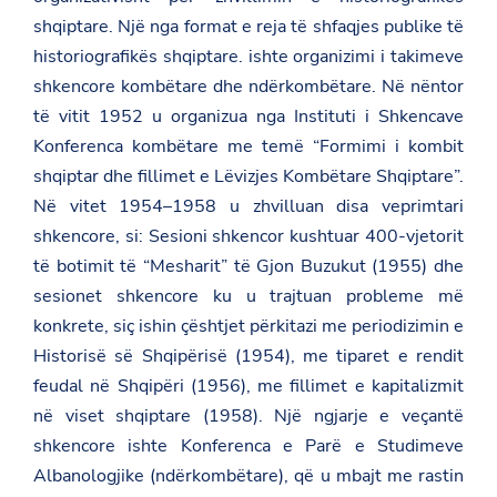
shqiptare. Një nga format e reja të shfaqjes publike të
historiografikës shqiptare. ishte organizimi i takimeve
shkencore kombëtare dhe ndërkombëtare. Në nëntor
të vitit 1952 u organizua nga Instituti i Shkencave
Konferenca kombëtare me temë “Formimi i kombit
shqiptar dhe fillimet e Lëvizjes Kombëtare Shqiptare”.
Në vitet 1954–1958 u zhvilluan disa veprimtari
shkencore, si: Sesioni shkencor kushtuar 400-vjetorit
të botimit të “Mesharit” të Gjon Buzukut (1955) dhe
sesionet shkencore ku u trajtuan probleme më
konkrete, siç ishin çështjet përkitazi me periodizimin e
Historisë së Shqipërisë (1954), me tiparet e rendit
feudal në Shqipëri (1956), me fillimet e kapitalizmit
në viset shqiptare (1958). Një ngjarje e veçantë
shkencore ishte Konferenca e Parë e Studimeve
Albanologjike (ndërkombëtare), që u mbajt me rastin