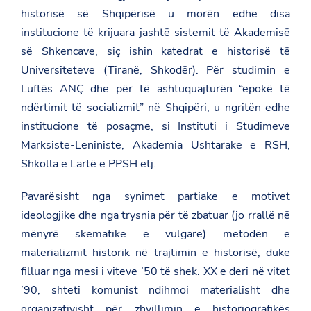
historisë së Shqipërisë u morën edhe disa
institucione të krijuara jashtë sistemit të Akademisë
së Shkencave, siç ishin katedrat e historisë të
Universiteteve (Tiranë, Shkodër). Për studimin e
Luftës ANÇ dhe për të ashtuquajturën “epokë të
ndërtimit të socializmit” në Shqipëri, u ngritën edhe
institucione të posaçme, si Instituti i Studimeve
Marksiste-Leniniste, Akademia Ushtarake e RSH,
Shkolla e Lartë e PPSH etj.
Pavarësisht nga synimet partiake e motivet
ideologjike dhe nga trysnia për të zbatuar (jo rrallë në
mënyrë skematike e vulgare) metodën e
materializmit historik në trajtimin e historisë, duke
filluar nga mesi i viteve ’50 të shek. XX e deri në vitet
’90, shteti komunist ndihmoi materialisht dhe
organizativisht për zhvillimin e historiografikës