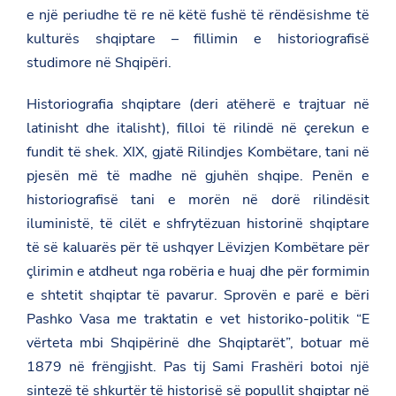
e një periudhe të re në këtë fushë të rëndësishme të
kulturës shqiptare – fillimin e historiografisë
studimore në Shqipëri.
Historiografia shqiptare (deri atëherë e trajtuar në
latinisht dhe italisht), filloi të rilindë në çerekun e
fundit të shek. XIX, gjatë Rilindjes Kombëtare, tani në
pjesën më të madhe në gjuhën shqipe. Penën e
historiografisë tani e morën në dorë rilindësit
iluministë, të cilët e shfrytëzuan historinë shqiptare
të së kaluarës për të ushqyer Lëvizjen Kombëtare për
çlirimin e atdheut nga robëria e huaj dhe për formimin
e shtetit shqiptar të pavarur. Sprovën e parë e bëri
Pashko Vasa me traktatin e vet historiko-politik “E
vërteta mbi Shqipërinë dhe Shqiptarët”, botuar më
1879 në frëngjisht. Pas tij Sami Frashëri botoi një
sintezë të shkurtër të historisë së popullit shqiptar në