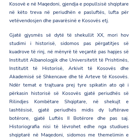
Kosovë e në Maqedoni, gjendja e popullsisë shqiptare
në këto treva në periudhën e pasluftës, lufta për
vetëvendosjen dhe pavarësinë e Kosovës etj.
Gjatë gjysmës së dytë të shekullit XX, mori hov
studimi i historisë, sidomos pas përgatitjes së
kuadrove të rinj, në mënyrë të veçantë pas hapjes së
Institutit Albanologjik dhe Universitetit të Prishtinës,
Institutit të Historisë, Arkivit të Kosovës dhe
Akademisë së Shkencave dhe të Arteve të Kosovës.
Ndër temat e trajtuara prej tyre spikatin ato që i
përkasin historisë së Kosovës gjatë periudhës së
Rilindjes Kombëtare Shqiptare, në shekujt e
lashtësisë, gjatë periudhës midis dy luftërave
botërore, gjatë Luftës II Botërore dhe pas saj.
Historiografia nisi të lëvrohet edhe nga studiues
shqiptarë në Maqedoni, sidomos me themelimin e