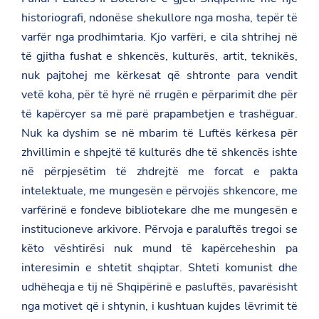
historiografi, ndonëse shekullore nga mosha, tepër të
varfër nga prodhimtaria. Kjo varfëri, e cila shtrihej në
të gjitha fushat e shkencës, kulturës, artit, teknikës,
nuk pajtohej me kërkesat që shtronte para vendit
vetë koha, për të hyrë në rrugën e përparimit dhe për
të kapërcyer sa më parë prapambetjen e trashëguar.
Nuk ka dyshim se në mbarim të Luftës kërkesa për
zhvillimin e shpejtë të kulturës dhe të shkencës ishte
në përpjesëtim të zhdrejtë me forcat e pakta
intelektuale, me mungesën e përvojës shkencore, me
varfërinë e fondeve bibliotekare dhe me mungesën e
institucioneve arkivore. Përvoja e paraluftës tregoi se
këto vështirësi nuk mund të kapërceheshin pa
interesimin e shtetit shqiptar. Shteti komunist dhe
udhëheqja e tij në Shqipërinë e pasluftës, pavarësisht
nga motivet që i shtynin, i kushtuan kujdes lëvrimit të