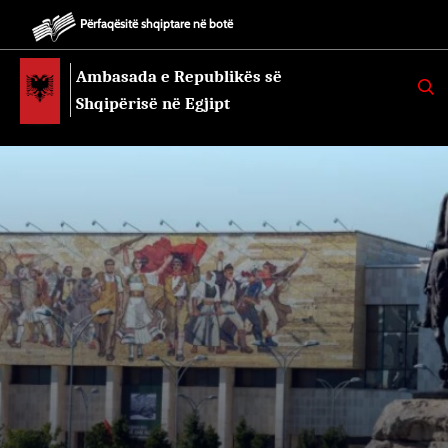
Përfaqësitë shqiptare në botë
Ambasada e Republikës së
K
E
Shqipërisë në Egjipt
R
K
O