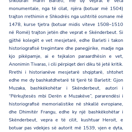
shkodran Marin Barleti, me dy veprat e veta
monumentale, nga të cilat, njëra (botuar më 1504)
trajton rrethimin e Shkodrës nga ushtritë osmane më
1478, kurse tjetra (botuar midis viteve 1508–1510
në Romë) trajton jetën dhe veprat e Skënderbeut. Si
gjithë kolegët e vet mesjetarë, edhe Barleti i takon
historiografisë tregimtare dhe panegjirike, madje nga
kjo pikëpamje, ai e tejkalon paraardhësin e vet,
Anonimin Tivaras, i cili përpiqet deri diku të jetë kritik.
Rrethi i historianëve mesjetarë shqiptarë, shtohet
edhe me dy bashkatdhetarë të tjerë të Barletit: Gjon
Muzaka, bashkëkohëtar i Skënderbeut, autori i
“Përkujtesës mbi Derën e Muzakëve”, pararendësi i
historiografisë memorialistike në shkallë evropiane,
dhe Dhimitër Frangu, edhe ky një bashkëkohëtar i
Skënderbeut, vepra e të cilit, kushtuar Heroit, e
botuar pas vdekjes së autorit më 1539, vjen e dyta,