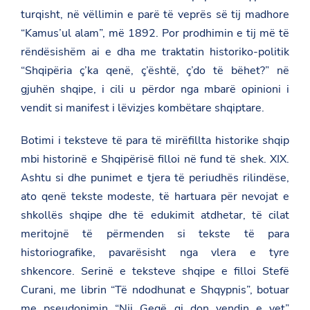
turqisht, në vëllimin e parë të veprës së tij madhore
“Kamus’ul alam”, më 1892. Por prodhimin e tij më të
rëndësishëm ai e dha me traktatin historiko-politik
“Shqipëria ç’ka qenë, ç’është, ç’do të bëhet?” në
gjuhën shqipe, i cili u përdor nga mbarë opinioni i
vendit si manifest i lëvizjes kombëtare shqiptare.
Botimi i teksteve të para të mirëfillta historike shqip
mbi historinë e Shqipërisë filloi në fund të shek. XIX.
Ashtu si dhe punimet e tjera të periudhës rilindëse,
ato qenë tekste modeste, të hartuara për nevojat e
shkollës shqipe dhe të edukimit atdhetar, të cilat
meritojnë të përmenden si tekste të para
historiografike, pavarësisht nga vlera e tyre
shkencore. Serinë e teksteve shqipe e filloi Stefë
Curani, me librin “Të ndodhunat e Shqypnis”, botuar
me pseudonimin “Nji Gegë qi don vendin e vet”