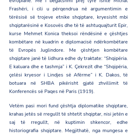
evropiane. Më i begatshmi prej tyre ishte Mithat
Frashëri, i cili u përqendrua në argumentimin e
tërësisë së trojeve etnike shqiptare, kryesisht mbi
shqiptarësinë e Kosovës dhe të të ashtuquajturit Epir,
kurse Mehmet Konica theksoi rëndësinë e çështjes
kombëtare në kuadrin e diplomacisë ndërkombëtare
të Evropës Juglindore. Me çështjen kombëtare
shqiptare janë të lidhura edhe dy traktate: “Shqipëria.
E kaluara dhe e tashmja” i K. Çekrezit dhe “Shqipëria,
çelësi kryesor i Lindjes së Afërme” i K. Dakos, të
botuara në SHBA pikërisht gjatë zhvillimit të
Konferencës së Paqes në Paris (1919).
Vetëm pasi mori fund çështja diplomatike shqiptare,
krahas jetës së rregullt të shtetit shqiptar, nisi jetën e
saj të rregullt, në kuptimin shkencor, edhe
historiografia shqiptare. Megjithatë, nga mungesa e