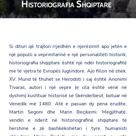
Historiografia Shqiptare
Si dituri që trajton rrjedhën e njerëzimit apo jetën e
një populli a veprimtarinë e një personaliteti historik,
historiografia shqiptare është një ndër historiografitë
më të vjetra të Evropës Juglindore. Ajo fillon në shek.
XV. Mund të thuhet se Herodoti i saj është Anonimi
Tivaras, autori i një vepre (e cila është vënë në
dyshim) kushtuar historisë së Skënderbeut, botuar në
Venedik më 1480. Atë e pasuan dy pena erudite,
Martin Segoni dhe Marin Beçikemi. Megjithatë,
vendin e nderit në historiografinë shqiptare të
hershme e zë bashkëkohëtari i tyre, humanisti