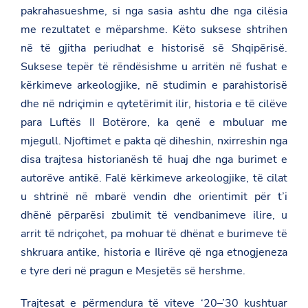
pakrahasueshme, si nga sasia ashtu dhe nga cilësia
me rezultatet e mëparshme. Këto suksese shtrihen
në të gjitha periudhat e historisë së Shqipërisë.
Suksese tepër të rëndësishme u arritën në fushat e
kërkimeve arkeologjike, në studimin e parahistorisë
dhe në ndriçimin e qytetërimit ilir, historia e të cilëve
para Luftës II Botërore, ka qenë e mbuluar me
mjegull. Njoftimet e pakta që diheshin, nxirreshin nga
disa trajtesa historianësh të huaj dhe nga burimet e
autorëve antikë. Falë kërkimeve arkeologjike, të cilat
u shtrinë në mbarë vendin dhe orientimit për t’i
dhënë përparësi zbulimit të vendbanimeve ilire, u
arrit të ndriçohet, pa mohuar të dhënat e burimeve të
shkruara antike, historia e Ilirëve që nga etnogjeneza
e tyre deri në pragun e Mesjetës së hershme.
Trajtesat e përmendura të viteve ‘20–’30 kushtuar