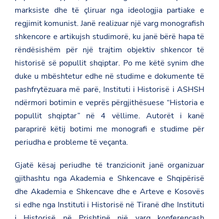
marksiste dhe të çliruar nga ideologjia partiake e
regjimit komunist. Janë realizuar një varg monografish
shkencore e artikujsh studimorë, ku janë bërë hapa të
rëndësishëm për një trajtim objektiv shkencor të
historisë së popullit shqiptar. Po me këtë synim dhe
duke u mbështetur edhe në studime e dokumente të
pashfrytëzuara më parë, Instituti i Historisë i ASHSH
ndërmori botimin e veprës përgjithësuese “Historia e
popullit shqiptar” në 4 vëllime. Autorët i kanë
paraprirë këtij botimi me monografi e studime për
periudha e probleme të veçanta.
Gjatë kësaj periudhe të tranzicionit janë organizuar
gjithashtu nga Akademia e Shkencave e Shqipërisë
dhe Akademia e Shkencave dhe e Arteve e Kosovës
si edhe nga Instituti i Historisë në Tiranë dhe Instituti
i Historisë në Prishtinë një varg konferencash