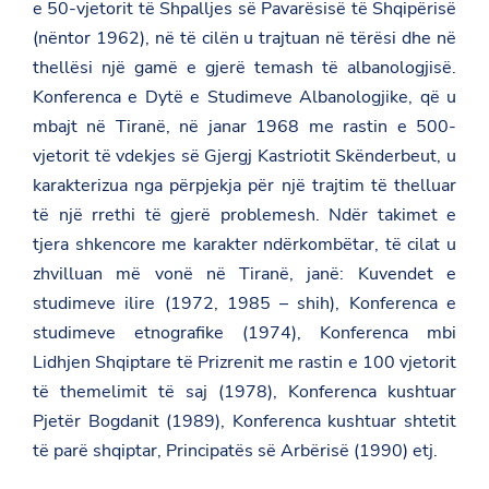
e 50-vjetorit të Shpalljes së Pavarësisë të Shqipërisë
(nëntor 1962), në të cilën u trajtuan në tërësi dhe në
thellësi një gamë e gjerë temash të albanologjisë.
Konferenca e Dytë e Studimeve Albanologjike, që u
mbajt në Tiranë, në janar 1968 me rastin e 500-
vjetorit të vdekjes së Gjergj Kastriotit Skënderbeut, u
karakterizua nga përpjekja për një trajtim të thelluar
të një rrethi të gjerë problemesh. Ndër takimet e
tjera shkencore me karakter ndërkombëtar, të cilat u
zhvilluan më vonë në Tiranë, janë: Kuvendet e
studimeve ilire (1972, 1985 – shih), Konferenca e
studimeve etnografike (1974), Konferenca mbi
Lidhjen Shqiptare të Prizrenit me rastin e 100 vjetorit
të themelimit të saj (1978), Konferenca kushtuar
Pjetër Bogdanit (1989), Konferenca kushtuar shtetit
të parë shqiptar, Principatës së Arbërisë (1990) etj.