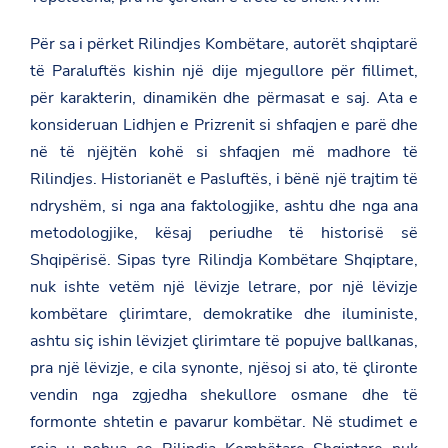
Për sa i përket Rilindjes Kombëtare, autorët shqiptarë
të Paraluftës kishin një dije mjegullore për fillimet,
për karakterin, dinamikën dhe përmasat e saj. Ata e
konsideruan Lidhjen e Prizrenit si shfaqjen e parë dhe
në të njëjtën kohë si shfaqjen më madhore të
Rilindjes. Historianët e Pasluftës, i bënë një trajtim të
ndryshëm, si nga ana faktologjike, ashtu dhe nga ana
metodologjike, kësaj periudhe të historisë së
Shqipërisë. Sipas tyre Rilindja Kombëtare Shqiptare,
nuk ishte vetëm një lëvizje letrare, por një lëvizje
kombëtare çlirimtare, demokratike dhe iluministe,
ashtu siç ishin lëvizjet çlirimtare të popujve ballkanas,
pra një lëvizje, e cila synonte, njësoj si ato, të çlironte
vendin nga zgjedha shekullore osmane dhe të
formonte shtetin e pavarur kombëtar. Në studimet e