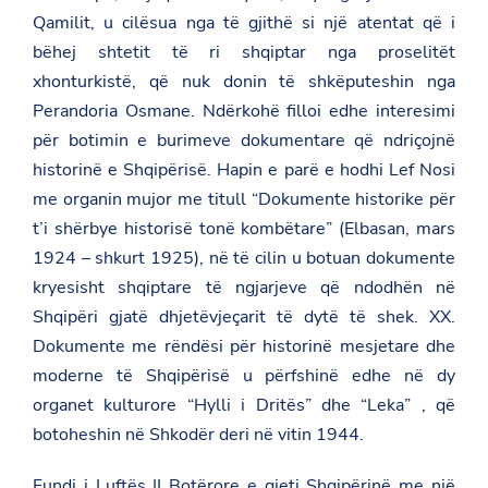
Qamilit, u cilësua nga të gjithë si një atentat që i
bëhej shtetit të ri shqiptar nga proselitët
xhonturkistë, që nuk donin të shkëputeshin nga
Perandoria Osmane. Ndërkohë filloi edhe interesimi
për botimin e burimeve dokumentare që ndriçojnë
historinë e Shqipërisë. Hapin e parë e hodhi Lef Nosi
me organin mujor me titull “Dokumente historike për
t’i shërbye historisë tonë kombëtare” (Elbasan, mars
1924 – shkurt 1925), në të cilin u botuan dokumente
kryesisht shqiptare të ngjarjeve që ndodhën në
Shqipëri gjatë dhjetëvjeçarit të dytë të shek. XX.
Dokumente me rëndësi për historinë mesjetare dhe
moderne të Shqipërisë u përfshinë edhe në dy
organet kulturore “Hylli i Dritës” dhe “Leka” , që
botoheshin në Shkodër deri në vitin 1944.
Fundi i Luftës II Botërore e gjeti Shqipërinë me një