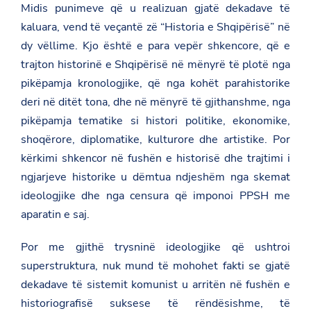
Midis punimeve që u realizuan gjatë dekadave të
kaluara, vend të veçantë zë “Historia e Shqipërisë” në
dy vëllime. Kjo është e para vepër shkencore, që e
trajton historinë e Shqipërisë në mënyrë të plotë nga
pikëpamja kronologjike, që nga kohët parahistorike
deri në ditët tona, dhe në mënyrë të gjithanshme, nga
pikëpamja tematike si histori politike, ekonomike,
shoqërore, diplomatike, kulturore dhe artistike. Por
kërkimi shkencor në fushën e historisë dhe trajtimi i
ngjarjeve historike u dëmtua ndjeshëm nga skemat
ideologjike dhe nga censura që imponoi PPSH me
aparatin e saj.
Por me gjithë trysninë ideologjike që ushtroi
superstruktura, nuk mund të mohohet fakti se gjatë
dekadave të sistemit komunist u arritën në fushën e
historiografisë suksese të rëndësishme, të