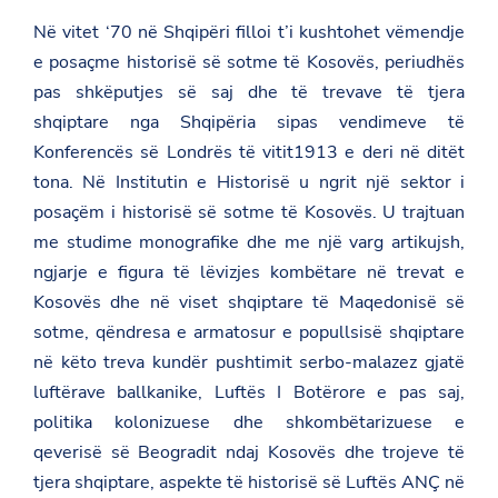
Në vitet ‘70 në Shqipëri filloi t’i kushtohet vëmendje
e posaçme historisë së sotme të Kosovës, periudhës
pas shkëputjes së saj dhe të trevave të tjera
shqiptare nga Shqipëria sipas vendimeve të
Konferencës së Londrës të vitit1913 e deri në ditët
tona. Në Institutin e Historisë u ngrit një sektor i
posaçëm i historisë së sotme të Kosovës. U trajtuan
me studime monografike dhe me një varg artikujsh,
ngjarje e figura të lëvizjes kombëtare në trevat e
Kosovës dhe në viset shqiptare të Maqedonisë së
sotme, qëndresa e armatosur e popullsisë shqiptare
në këto treva kundër pushtimit serbo-malazez gjatë
luftërave ballkanike, Luftës I Botërore e pas saj,
politika kolonizuese dhe shkombëtarizuese e
qeverisë së Beogradit ndaj Kosovës dhe trojeve të
tjera shqiptare, aspekte të historisë së Luftës ANÇ në