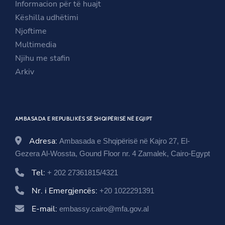
Informacion për të huajt
e
w
n
Këshilla udhëtimi
w
w
e
Njoftime
w
i
w
Multimedia
i
n
w
Njihu me stafin
n
d
i
Arkiv
d
o
n
o
w
d
w
o
AMBASADA E REPUBLIKËS SË SHQIPËRISË NË EGJIPT
w
Adresa:
Ambasada e Shqipërisë në Kajro 27, El-
Gezera Al-Wossta, Gound Floor nr. 4 Zamalek, Cairo-Egypt
Tel:
+ 202 27361815/4321
Nr. i Emergjencës:
+20 1022291391
E-mail:
embassy.cairo@mfa.gov.al