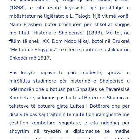
(1898), e cila është kryesisht një përshtatje e
mbështetur në ligjëratat e L. Taloçit. Një vit më vonë,
Naim Frashëri botoi broshurën për shkollat shqipe
me titull “Historia e Shqipërisë” (1899). Më tej, në
fillim të shek. XX, Dom Ndoc Nikaj, botoi në Bruksel
“Historia e Shqypnis”, të cilën e ribotoi të rishikuar në
Shkodër më 1917.
Pas këtyre hapave të parë modestë, sprovat e
mirëfillta studimore për historinë e Shqipërisë u
ndërmorën dhe u botuan pas Shpalljes së Pavarësisë
Kombëtare, sidomos pas Luftës I Botërore. Shumica e
teksteve të botuara gjatë Luftës I Botërore dhe për
disa vite pas saj trajtonin tema të lidhura ngushtë me
çështjen kombëtare shqiptare, e cila ndodhej për
shqyrtim në tryezën e diplomacisë së madhe