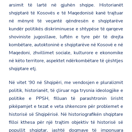
arsimit të lartë në gjuhën shqipe. Historianët
shqiptarë të Kosovës e të Maqedonisë kanë trajtuar
në mënyrë të veçantë qëndresën e shqiptarëve
kundër politikës diskriminuese e shtypëse të qarqeve
shoviniste jugosllave, luftën e tyre për të drejta
kombëtare, autoktoninë e shqiptarëve në Kosovë e në
Maqedoni, zhvillimet sociale, kulturore e ekonomike
në këto territore, aspektet ndërkombëtare të çështjes
shqiptare etj.
Në vitet ‘90 në Shqipëri, me vendosjen e pluralizmit
politik, historianët, të çliruar nga trysnia ideologjike e
politike e PPSH, filluan të parashtronin lirisht
pikëpamjet e tezat e veta shkencore për problemet e
historisë së Shqipërisë. Në historiografikën shqiptare
filloi kthesa për një trajtim objektiv të historisë së
popullit shqiptar, jashtë dogmave të imponuara