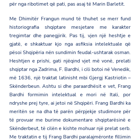
për nga ribotimet që pati, pas asaj të Marin Barletit.
Me Dhimitër Frangun mund të thuhet se merr fund
historiografia shqiptare mesjetare me karakter
tregimtar dhe panegjirik. Pas tij, vjen një heshtje e
gjatë, e shkaktuar kjo nga asfiksia intelektuale që
pësoi Shqipëria nën sundimin feudal-ushtarak osman.
Heshtjen e prishi, gati njëqind vjet më vonë, prelati
shqiptar nga Zadrima, F. Bardhi, i cili botoi në Venedik,
më 1636, një traktat latinisht mbi Gjergj Kastriotin –
Skënderbeun. Ashtu si dhe paraardhësit e vet, Frang
Bardhi formimin intelektual e mori në Itali, por
ndryshe prej tyre, ai jetoi në Shqipëri. Frang Bardhi ka
meritën se na dha të parën përpjekje studimore për
të provuar me burime dokumentare shqiptarësinë e
Skënderbeut, të cilën e kishte mohuar një prelat serb.
Me traktatin e tij Frang Bardhi paralajmëronte fillimin