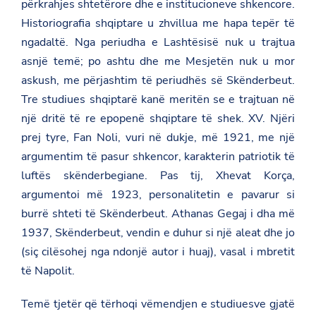
përkrahjes shtetërore dhe e institucioneve shkencore.
Historiografia shqiptare u zhvillua me hapa tepër të
ngadaltë. Nga periudha e Lashtësisë nuk u trajtua
asnjë temë; po ashtu dhe me Mesjetën nuk u mor
askush, me përjashtim të periudhës së Skënderbeut.
Tre studiues shqiptarë kanë meritën se e trajtuan në
një dritë të re epopenë shqiptare të shek. XV. Njëri
prej tyre, Fan Noli, vuri në dukje, më 1921, me një
argumentim të pasur shkencor, karakterin patriotik të
luftës skënderbegiane. Pas tij, Xhevat Korça,
argumentoi më 1923, personalitetin e pavarur si
burrë shteti të Skënderbeut. Athanas Gegaj i dha më
1937, Skënderbeut, vendin e duhur si një aleat dhe jo
(siç cilësohej nga ndonjë autor i huaj), vasal i mbretit
të Napolit.
Temë tjetër që tërhoqi vëmendjen e studiuesve gjatë