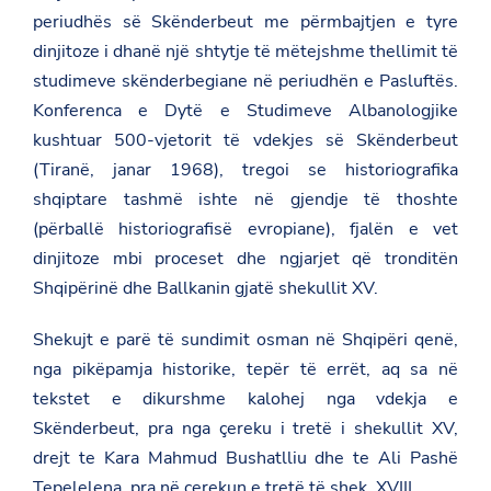
periudhës së Skënderbeut me përmbajtjen e tyre
dinjitoze i dhanë një shtytje të mëtejshme thellimit të
studimeve skënderbegiane në periudhën e Pasluftës.
Konferenca e Dytë e Studimeve Albanologjike
kushtuar 500-vjetorit të vdekjes së Skënderbeut
(Tiranë, janar 1968), tregoi se historiografika
shqiptare tashmë ishte në gjendje të thoshte
(përballë historiografisë evropiane), fjalën e vet
dinjitoze mbi proceset dhe ngjarjet që tronditën
Shqipërinë dhe Ballkanin gjatë shekullit XV.
Shekujt e parë të sundimit osman në Shqipëri qenë,
nga pikëpamja historike, tepër të errët, aq sa në
tekstet e dikurshme kalohej nga vdekja e
Skënderbeut, pra nga çereku i tretë i shekullit XV,
drejt te Kara Mahmud Bushatlliu dhe te Ali Pashë
Tepelelena, pra në çerekun e tretë të shek. XVIII.