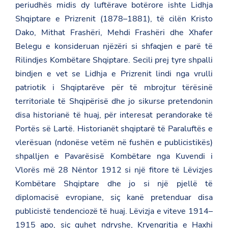
periudhës midis dy luftërave botërore ishte Lidhja
Shqiptare e Prizrenit (1878–1881), të cilën Kristo
Dako, Mithat Frashëri, Mehdi Frashëri dhe Xhafer
Belegu e konsideruan njëzëri si shfaqjen e parë të
Rilindjes Kombëtare Shqiptare. Secili prej tyre shpalli
bindjen e vet se Lidhja e Prizrenit lindi nga vrulli
patriotik i Shqiptarëve për të mbrojtur tërësinë
territoriale të Shqipërisë dhe jo sikurse pretendonin
disa historianë të huaj, për interesat perandorake të
Portës së Lartë. Historianët shqiptarë të Paraluftës e
vlerësuan (ndonëse vetëm në fushën e publicistikës)
shpalljen e Pavarësisë Kombëtare nga Kuvendi i
Vlorës më 28 Nëntor 1912 si një fitore të Lëvizjes
Kombëtare Shqiptare dhe jo si një pjellë të
diplomacisë evropiane, siç kanë pretenduar disa
publicistë tendenciozë të huaj. Lëvizja e viteve 1914–
1915 apo, siç quhet ndryshe, Kryengritja e Haxhi