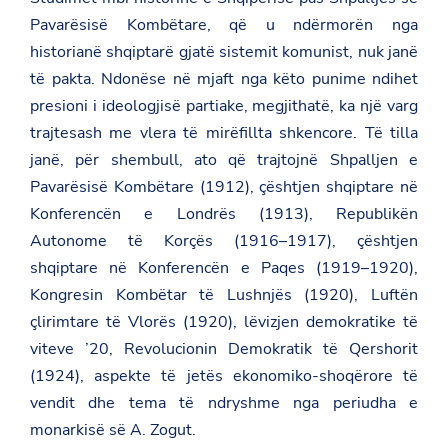
Pavarësisë Kombëtare, që u ndërmorën nga
historianë shqiptarë gjatë sistemit komunist, nuk janë
të pakta. Ndonëse në mjaft nga këto punime ndihet
presioni i ideologjisë partiake, megjithatë, ka një varg
trajtesash me vlera të mirëfillta shkencore. Të tilla
janë, për shembull, ato që trajtojnë Shpalljen e
Pavarësisë Kombëtare (1912), çështjen shqiptare në
Konferencën e Londrës (1913), Republikën
Autonome të Korçës (1916–1917), çështjen
shqiptare në Konferencën e Paqes (1919–1920),
Kongresin Kombëtar të Lushnjës (1920), Luftën
çlirimtare të Vlorës (1920), lëvizjen demokratike të
viteve ’20, Revolucionin Demokratik të Qershorit
(1924), aspekte të jetës ekonomiko-shoqërore të
vendit dhe tema të ndryshme nga periudha e
monarkisë së A. Zogut.