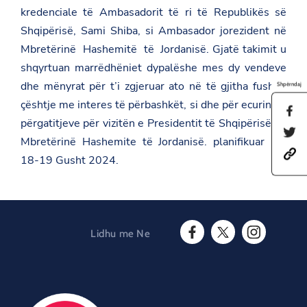
kredenciale të Ambasadorit të ri të Republikës së
Shqipërisë, Sami Shiba, si Ambasador jorezident në
Mbretërinë Hashemitë të Jordanisë. Gjatë takimit u
shqyrtuan marrëdhëniet dypalëshe mes dy vendeve
dhe mënyrat për t’i zgjeruar ato në të gjitha fushat,
Shpërndaj
çështje me interes të përbashkët, si dhe për ecurinë e
S
përgatitjeve për vizitën e Presidentit të Shqipërisë në
h
S
a
Mbretërinë Hashemite të Jordanisë. planifikuar më
h
r
h
a
e
18-19 Gusht 2024.
t
r
t
t
e
h
p
t
i
s
h
s
:
i
p
/
s
a
Lidhu me Ne
/
p
g
F
T
I
a
a
e
a
w
n
m
g
o
c
i
s
b
e
n
e
t
t
a
o
F
b
t
a
s
n
a
o
e
g
a
T