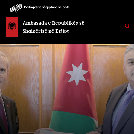
Përfaqësitë shqiptare në botë
Ambasada e Republikës së
K
E
Shqipërisë në Egjipt
R
K
O