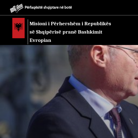
Përfaqësitë shqiptare në botë
Misioni i Përhershëm i Republikës
së Shqipërisë pranë Bashkimit
Evropian