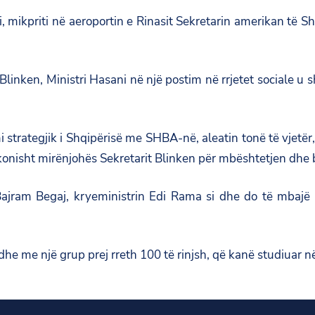
mikpriti në aeroportin e Rinasit Sekretarin amerikan të Shteti
inken, Ministri Hasani në një postim në rrjetet sociale u s
strategjik i Shqipërisë me SHBA-në, aleatin tonë të vjetër,
konisht mirënjohës Sekretarit Blinken për mbështetjen dhe 
 Bajram Begaj, kryeministrin Edi Rama si dhe do të mbaj
edhe me një grup prej rreth 100 të rinjsh, që kanë studiuar 