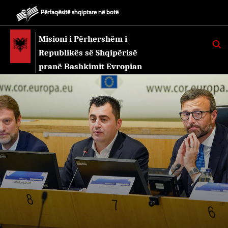
Përfaqësitë shqiptare në botë
Misioni i Përhershëm i
K
E
Republikës së Shqipërisë
R
K
pranë Bashkimit Evropian
O