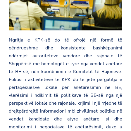
Ngritja e KPK-së do të ofrojë një formë të
qëndrueshme dhe konsistente bashkëpunimi
ndërmjet autoriteteve vendore dhe rajonale të
Shqipërisë me homologët e tyre nga vendet anëtare
të BE-së, nën koordinimin e Komitetit të Rajoneve.
Fokusi i aktiviteteve të KPK do të jetë përgatitja e
përfaqësuesve lokalë për anëtarësimin në BE,
vlerësimi i ndikimit të politikave të BE-së nga një
perspektivë lokale dhe rajonale, krijimi i një rrjedhe të
drejtpërdrejtë informacioni mbi zhvillimet politike në
vendet kandidate dhe atyre anëtare, si dhe
monitorimi i negociatave të anëtarësimit, duke u