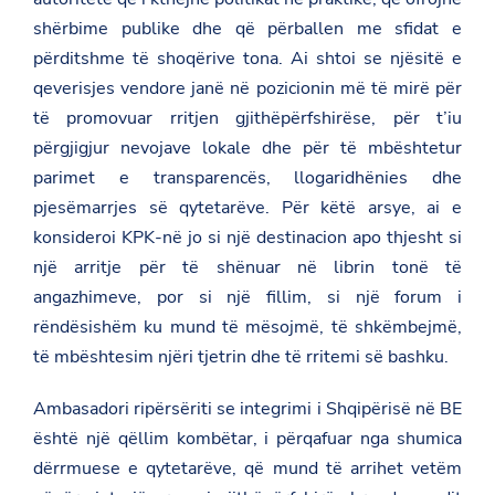
o
.
t
o
shërbime publike dhe që përballen me sfidat e
g
e
k
përditshme të shoqërive tona. Ai shtoi se njësitë e
o
r
v
qeverisjes vendore janë në pozicionin më të mirë për
.
a
të promovuar rritjen gjithëpërfshirëse, për t’iu
l
përgjigjur nevojave lokale dhe për të mbështetur
/
e
parimet e transparencës, llogaridhënies dhe
u
pjesëmarrjes së qytetarëve. Për këtë arsye, ai e
r
o
konsideroi KPK-në jo si një destinacion apo thjesht si
p
e
një arritje për të shënuar në librin tonë të
a
angazhimeve, por si një fillim, si një forum i
n
-
rëndësishëm ku mund të mësojmë, të shkëmbejmë,
u
të mbështesim njëri tjetrin dhe të rritemi së bashku.
n
i
o
Ambasadori ripërsëriti se integrimi i Shqipërisë në BE
n
/
është një qëllim kombëtar, i përqafuar nga shumica
n
dërrmuese e qytetarëve, që mund të arrihet vetëm
e
w