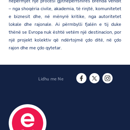
nëpërmjet një procesi gjithëpërfshirës brenda vendit
s
– nga shoqëria civile, akademia, të rinjtë, komunitetet
r
o
e biznesit dhe, në mënyrë kritike, nga autoritetet
o
m
lokale dhe rajonale. Ai përmbylli fjalën e tij duke
/
thënë se Evropa nuk është vetëm një destinacion, por
s
h
një projekt kolektiv që ndërtojmë çdo ditë, në çdo
q
rajon dhe me çdo qytetar.
i
p
e
r
i
a
-
Lidhu me Ne
m
F
T
I
e
a
w
n
r
c
i
s
r
e
t
t
-
b
t
a
p
o
e
g
j
o
r
r
e
O
k
a
s
O
p
m
e
p
e
O