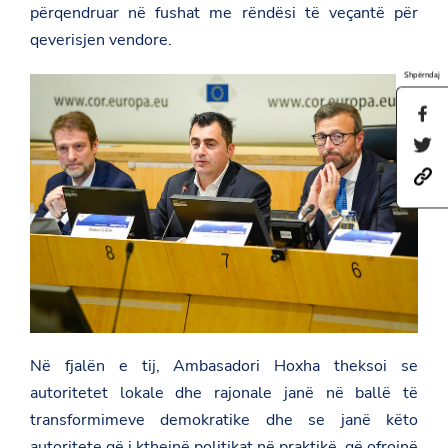
përqendruar në fushat me rëndësi të veçantë për
qeverisjen vendore.
Shpërndaj
S
h
S
a
h
r
h
a
e
t
r
t
t
e
h
p
t
i
s
h
s
:
i
p
/
s
a
/
p
g
a
a
e
m
g
o
b
e
n
a
Në fjalën e tij, Ambasadori Hoxha theksoi se
o
F
s
n
a
autoritetet lokale dhe rajonale janë në ballë të
a
T
c
d
w
transformimeve demokratike dhe se janë këto
e
a
i
b
autoritete që i kthejnë politikat në praktikë, që ofrojnë
t
t