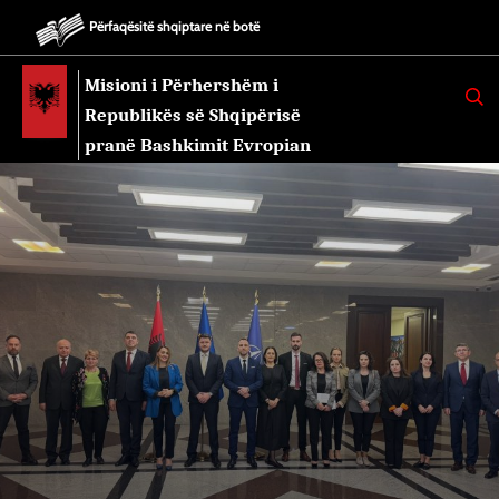
Përfaqësitë shqiptare në botë
Misioni i Përhershëm i
K
E
Republikës së Shqipërisë
R
K
pranë Bashkimit Evropian
O