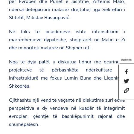
për Evropën dhe Punët e Jashtme, Artemis Malo,
ndërsa delegacioni malazez drejtohej nga Sekretari i
Shtetit, Milislav Raspopović.
Në foks të bisedimeve ishte intensifikimi i
marrëdhënieve dypalëshe, shqiptarët në Malin e Zi
dhe minoriteti malazez në Shqipëri etj.
Shpërndaj
Nga të dyja palët u diskutua lidhur me ecurinë e
projekteve të përbashkëta ndërkufitare në
S
h
infrastrukturë me fokus Lumin Buna dhe Liqenin e
S
a
Shkodrës.
h
r
h
a
e
t
r
t
Gjithashtu një vend të veçantë në diskutime zuri edhe
t
e
h
p
t
i
perspektiva e dy vendeve në kuadër të integrimit
s
h
s
evropian, çështje të bashkëpunimit rajonal dhe
:
i
p
/
s
a
shumëpalësh.
/
p
g
a
a
e