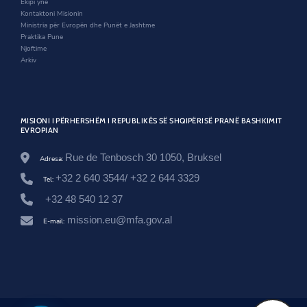
Ekipi ynë
d
o
n
i
Kontaktoni Misionin
o
w
d
o
Ministria për Evropën dhe Punët e Jashtme
w
o
n
Praktika Pune
w
/
Njoftime
n
Arkiv
e
w
s
r
o
MISIONI I PËRHERSHËM I REPUBLIKËS SË SHQIPËRISË PRANË BASHKIMIT
o
EVROPIAN
m
/
Rue de Tenbosch 30 1050, Bruksel
Adresa:
z
h
+32 2 640 3544/ +32 2 644 3329
Tel:
v
i
+32 48 540 12 37
l
mission.eu@mfa.gov.al
l
E-mail:
o
h
e
n
-
k
o