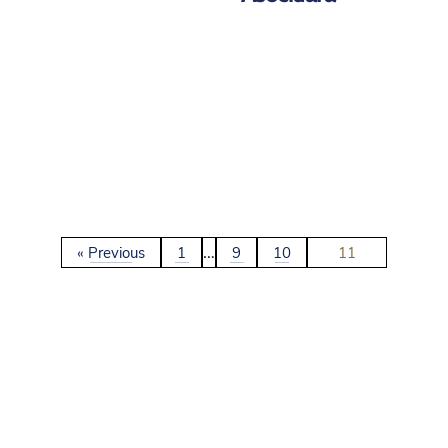
…
« Previous
1
9
10
11