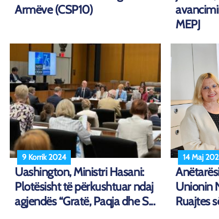
Armëve (CSP10)
avancimin
MEPJ
9 Korrik 2024
14 Maj 20
Uashington, Ministri Hasani:
Anëtarësi
Plotësisht të përkushtuar ndaj
Unionin 
agjendës “Gratë, Paqja dhe S...
Ruajtes s