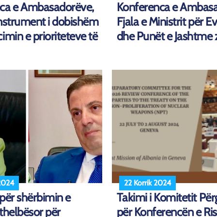
ca e Ambasadorëve,
Konferenca e Ambas
Instrument i dobishëm
Fjala e Ministrit për 
imin e prioriteteve të
dhe Punët e Jashtme z.I
2024
22 Korrik 2024
ri për shërbimin e
Takimi i Komitetit Për
thelbësor për
për Konferencën e Ris