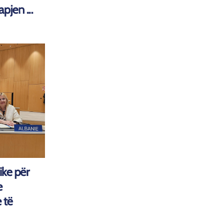
pjen ...
ke për
e
 të