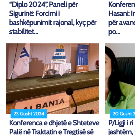
“Diplo 2024”, Paneli për
Konferen
Sigurinë: Forcimi i
Hasani: 
bashkëpunimit rajonal, kyç për
për avanc
stabilitet...
po...
23 Gusht 2024
20 Gusht 
Konferenca e dhjetë e Shteteve
P/Ligji i 
Palë në Traktatin e Tregtisë së
jashtëm, 