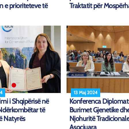
 e prioriteteve të
Traktatit për Mospërha
24
13 Maj 2024
mi i Shqipërisë në
Konferenca Diplomati
Ndërkombëtar të
Burimet Gjenetike dh
ë Natyrës
Njohuritë Tradicionale
Asociuara