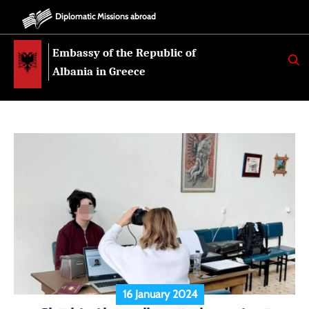
Diplomatic Missions abroad
Embassy of the Republic of
K
E
Albania in Greece
R
K
O
16 January 2024