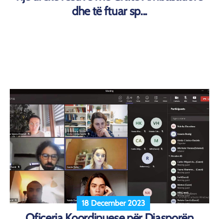
dhe të ftuar sp...
18 December 2023
Oficerja Koordinuese për Diasporën