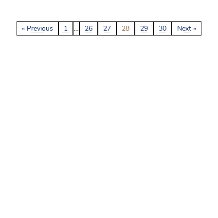
…
« Previous
1
26
27
28
29
30
Next »