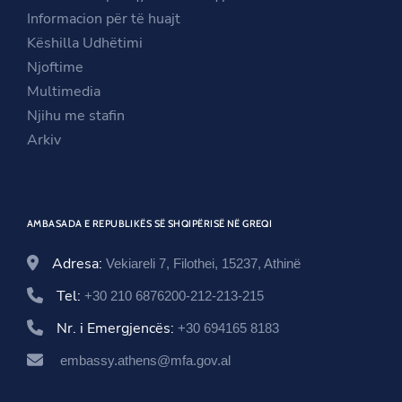
n
e
a
Informacion për të huajt
e
w
n
Këshilla Udhëtimi
w
w
e
Njoftime
w
i
w
Multimedia
i
n
w
Njihu me stafin
n
d
i
Arkiv
d
o
n
o
w
d
w
o
AMBASADA E REPUBLIKËS SË SHQIPËRISË NË GREQI
w
Adresa:
Vekiareli 7, Filothei, 15237, Athinë
Tel:
+30 210 6876200-212-213-215
Nr. i Emergjencës:
+30 694165 8183
embassy.athens@mfa.gov.al