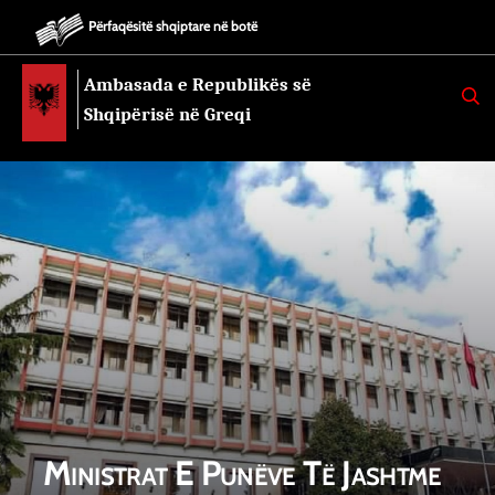
Përfaqësitë shqiptare në botë
Ambasada e Republikës së
K
E
Shqipërisë në Greqi
R
K
O
Ministrat E Punëve Të Jashtme