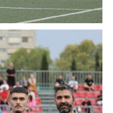
d
c
w
a
e
i
t
b
t
.
o
t
g
o
e
o
k
r
v
.
a
l
/
g
r
e
e
c