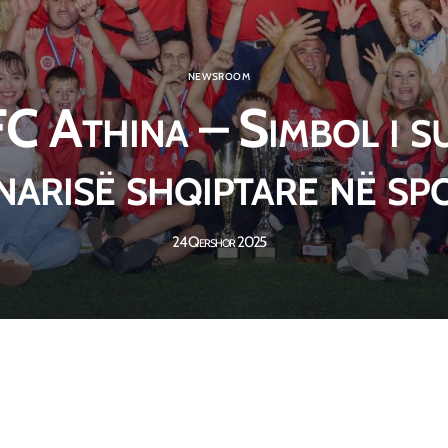
NEWSROOM
C Athina – Simbol i s
narisë shqiptare në sp
24 Qershor 2025