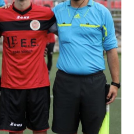
e
/
n
e
w
s
r
o
o
m
/
a
p
o
l