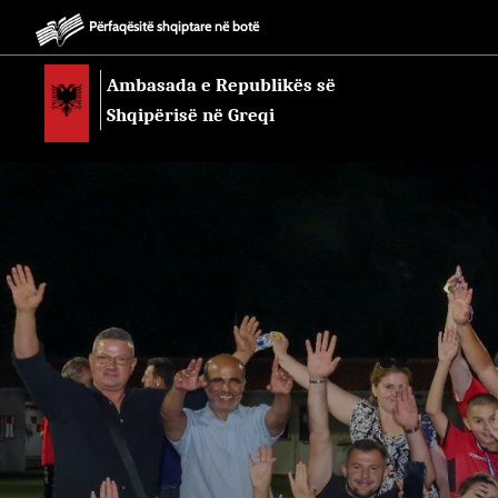
Përfaqësitë shqiptare në botë
Ambasada e Republikës së
Shqipërisë në Greqi