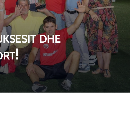
n
a
i
a
a
n
n
n
n
e
a
e
e
w
n
w
uksesit dhe
w
w
e
w
w
i
w
i
ort!
i
n
w
n
n
d
i
d
d
o
n
o
o
w
d
w
w
o
w