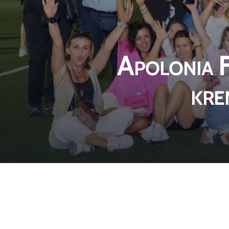
Apolonia F
kre