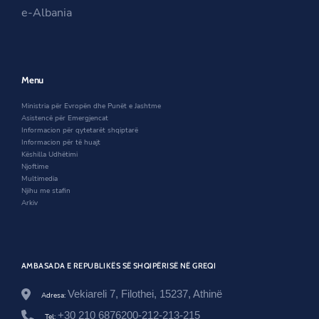
t
i
n
s
e-Albania
e
n
a
i
t
a
n
n
-
n
e
a
k
e
w
n
u
w
w
e
l
w
i
w
Menu
t
i
n
w
u
n
d
i
Ministria për Evropën dhe Punët e Jashtme
r
d
o
n
Asistencë për Emergjencat
o
o
w
d
Informacion për qytetarët shqiptarë
r
w
o
Informacion për të huajt
-
w
Këshilla Udhëtimi
n
Njoftime
e
Multimedia
-
Njihu me stafin
a
Arkiv
m
b
a
s
a
AMBASADA E REPUBLIKËS SË SHQIPËRISË NË GREQI
d
e
n
Vekiareli 7, Filothei, 15237, Athinë
Adresa:
-
+30 210 6876200-212-213-215
e
Tel: