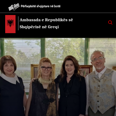
Përfaqësitë shqiptare në botë
Ambasada e Republikës së
K
E
Shqipërisë në Greqi
R
K
O