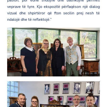
pasion, por edhe sfidojnë dhe bashkojnë përmes
veprave të tyre. Kjo ekspozitë përfaqëson një dialog
vizual dhe shpirtëror që fton secilin prej nesh të
ndalojë dhe të reflektojë.”