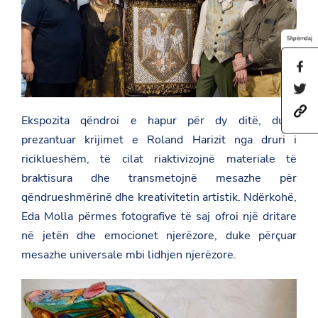
Shpërndaj
S
h
S
a
h
r
h
a
e
Ekspozita qëndroi e hapur për dy ditë, duke
t
r
t
t
e
prezantuar krijimet e Roland Harizit nga druri i
h
p
t
i
riciklueshëm, të cilat riaktivizojnë materiale të
s
h
s
:
i
p
braktisura dhe transmetojnë mesazhe për
/
s
a
/
p
qëndrueshmërinë dhe kreativitetin artistik. Ndërkohë,
g
a
a
e
Eda Molla përmes fotografive të saj ofroi një dritare
m
g
o
b
e
në jetën dhe emocionet njerëzore, duke përçuar
n
a
o
F
mesazhe universale mbi lidhjen njerëzore.
s
n
a
a
T
c
d
w
e
a
i
b
t
t
o
.
t