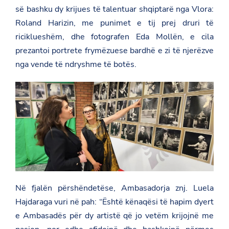
së bashku dy krijues të talentuar shqiptarë nga Vlora:
Roland Harizin, me punimet e tij prej druri të
riciklueshëm, dhe fotografen Eda Mollën, e cila
prezantoi portrete frymëzuese bardhë e zi të njerëzve
nga vende të ndryshme të botës.
Në fjalën përshëndetëse, Ambasadorja znj. Luela
Hajdaraga vuri në pah: “Është kënaqësi të hapim dyert
e Ambasadës për dy artistë që jo vetëm krijojnë me