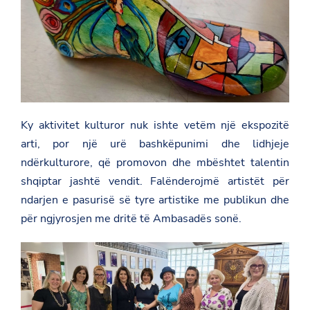
o
g
e
k
o
r
v
.
a
l
/
g
r
e
Ky aktivitet kulturor nuk ishte vetëm një ekspozitë
e
c
arti, por një urë bashkëpunimi dhe lidhjeje
e
ndërkulturore, që promovon dhe mbështet talentin
/
n
shqiptar jashtë vendit. Falënderojmë artistët për
e
w
ndarjen e pasurisë së tyre artistike me publikun dhe
s
për ngjyrosjen me dritë të Ambasadës sonë.
r
o
o
m
/
a
r
t