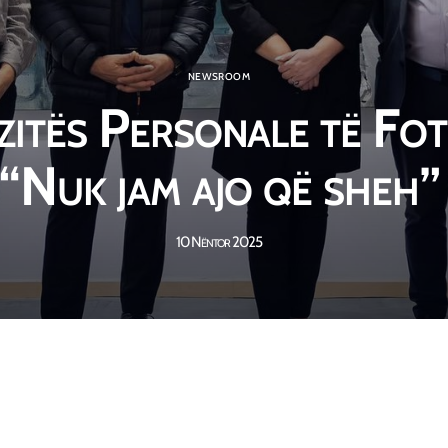
NEWSROOM
zitës Personale të Fot
“Nuk jam ajo që sheh”
10 Nëntor 2025