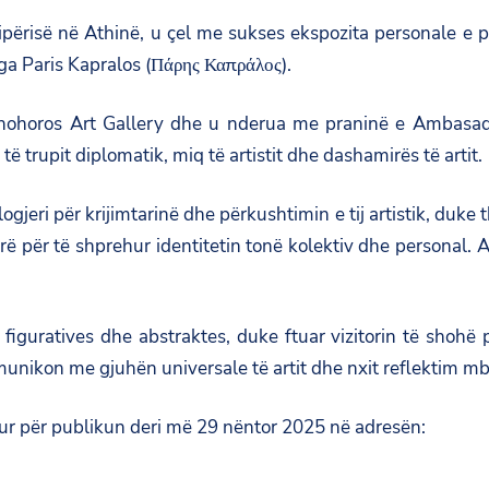
së në Athinë, u çel me sukses ekspozita personale e pikto
nga Paris Kapralos (Πάρης Καπράλος).
nohoros Art Gallery dhe u nderua me praninë e Ambasador
trupit diplomatik, miq të artistit dhe dashamirës të artit.
ogjeri për krijimtarinë dhe përkushtimin e tij artistik, duk
 për të shprehur identitetin tonë kolektiv dhe personal. Aj
figuratives dhe abstraktes, duke ftuar vizitorin të shohë
omunikon me gjuhën universale të artit dhe nxit reflektim m
ur për publikun deri më 29 nëntor 2025 në adresën: