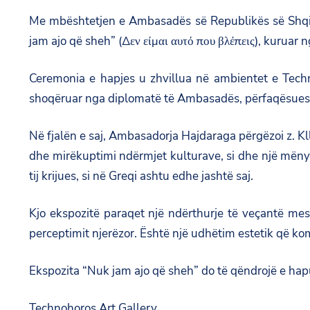
Me mbështetjen e Ambasadës së Republikës së Shqipëri
jam ajo që sheh” (Δεν είμαι αυτό που βλέπεις), kuruar 
Ceremonia e hapjes u zhvillua në ambientet e Tech
shoqëruar nga diplomatë të Ambasadës, përfaqësues të 
Në fjalën e saj, Ambasadorja Hajdaraga përgëzoi z. Kll
dhe mirëkuptimi ndërmjet kulturave, si dhe një mënyrë
tij krijues, si në Greqi ashtu edhe jashtë saj.
Kjo ekspozitë paraqet një ndërthurje të veçantë mes 
perceptimit njerëzor. Është një udhëtim estetik që k
Ekspozita “Nuk jam ajo që sheh” do të qëndrojë e hap
Technohoros Art Gallery