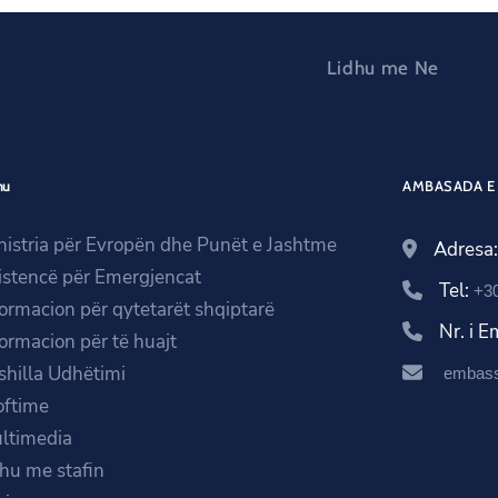
Lidhu me Ne
nu
AMBASADA E 
nistria për Evropën dhe Punët e Jashtme
Adresa
istencë për Emergjencat
Tel:
+3
formacion për qytetarët shqiptarë
Nr. i 
formacion për të huajt
shilla Udhëtimi
embass
oftime
ltimedia
ihu me stafin