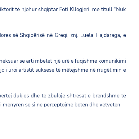
rit të njohur shqiptar Foti Kllogjeri, me titull “Nuk
es së Shqipërisë në Greqi, znj. Luela Hajdaraga, e
e theksuar se arti mbetet një urë e fuqishme komunikimi
o i uroi artistit suksese të mëtejshme në rrugëtimin e
 përtej dukjes dhe të zbulojë shtresat e brendshme të
bi mënyrën se si ne perceptojmë botën dhe vetveten.