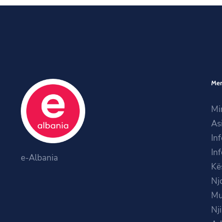
Me
Mi
As
In
In
e-Albania
Kë
Nj
Mu
Nj