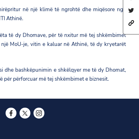
h
mirëpritur në një klimë të ngrohtë dhe miqësore nga
S
a
TI Athinë.
h
h
r
a
t
e
ëta të dy Dhomave, për të nxitur më tej shkëmbimet
r
t
t
një MoU-je, vitin e kaluar në Athinë, të dy kryetarët
e
p
h
t
s
i
h
:
s
e si dhe bashkëpunimin e shkëlqyer me të dy Dhomat,
i
/
p
ë për përforcuar më tej shkëmbimet e biznesit.
s
/
a
p
a
g
a
m
e
g
b
o
e
F
T
I
a
n
o
a
w
n
s
F
n
c
i
s