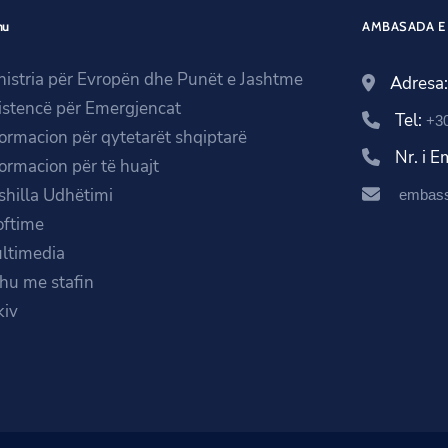
nu
AMBASADA E 
nistria për Evropën dhe Punët e Jashtme
Adresa
istencë për Emergjencat
Tel:
+3
formacion për qytetarët shqiptarë
Nr. i 
formacion për të huajt
shilla Udhëtimi
embass
oftime
ltimedia
ihu me stafin
kiv