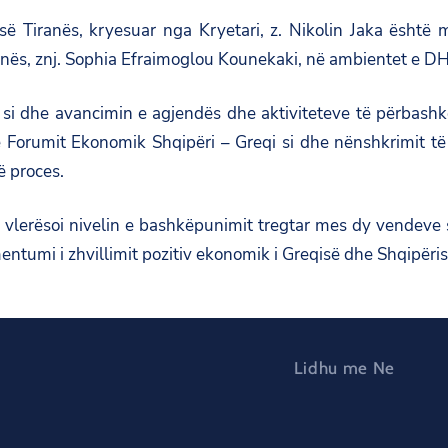
së Tiranës, kryesuar nga Kryetari, z. Nikolin Jaka është 
inës, znj. Sophia Efraimoglou Kounekaki, në ambientet e DH
si dhe avancimin e agjendës dhe aktiviteteve të përbashk
ë Forumit Ekonomik Shqipëri – Greqi si dhe nënshkrimit të 
ë proces.
 vlerësoi nivelin e bashkëpunimit tregtar mes dy vendev
ntumi i zhvillimit pozitiv ekonomik i Greqisë dhe Shqipëris
Lidhu me Ne