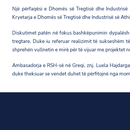
Një përfaqësi e Dhomës së Tregtisë dhe Industrisë 
Kryetarja e Dhomës së Tregtisë dhe Industrisë së Ath
Diskutimet patën në fokus bashkëpunimin dypalësh 
tregtare. Duke iu referuar realizimit të sukseshëm t
shprehën vullnetin e mirë për të vijuar me projektet n
Ambasadorja e RSH-së në Greqi, znj. Luela Hajdarga
duke theksuar se vendet duhet të përfitojnë nga mome