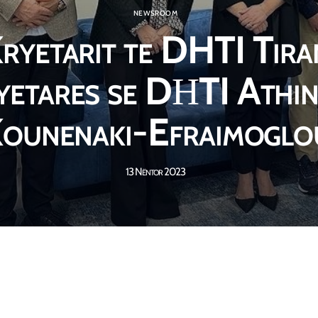
NEWSROOM
ryetarit te DHTI Tiran
yetares se DΗTI Athinë
ounenaki-Efraimoglo
13 Nëntor 2023