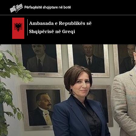
Përfaqësitë shqiptare në botë
Ambasada e Republikës së
Shqipërisë në Greqi