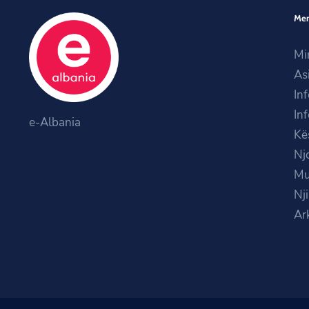
Me
Mi
As
In
In
e-Albania
Kë
Nj
Mu
Nj
Ar