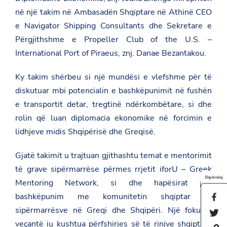
në një takim në Ambasadën Shqiptare në Athinë CEO
e Navigator Shipping Consultants dhe Sekretare e
Përgjithshme e Propeller Club of the U.S. –
International Port of Piraeus, znj. Danae Bezantakou.
Ky takim shërbeu si një mundësi e vlefshme për të
diskutuar mbi potencialin e bashkëpunimit në fushën
e transportit detar, tregtinë ndërkombëtare, si dhe
rolin që luan diplomacia ekonomike në forcimin e
lidhjeve midis Shqipërisë dhe Greqisë.
Gjatë takimit u trajtuan gjithashtu temat e mentorimit
të grave sipërmarrëse përmes rrjetit iforU – Greek
Shpërndaj
Mentoring Network, si dhe hapësirat për
bashkëpunim me komunitetin shqiptar të
S
h
sipërmarrësve në Greqi dhe Shqipëri. Një fokus i
S
a
h
veçantë iu kushtua përfshirjes së të rinjve shqiptarë
r