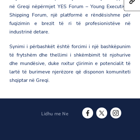
h
a
e
në Greqi nëpërmjet YES Forum – Young Executives
t
r
t
t
e
h
Shipping Forum, një platformë e rëndësishme për
p
t
i
s
h
fuqizimin e brezit të ri të profesionistëve në
s
:
i
p
industrinë detare.
/
s
a
/
p
g
a
a
e
Synimi i përbashkët është forcimi i një bashkëpunim
m
g
o
b
të frytshëm dhe thellimi i shkëmbimit të njohurive
e
n
a
o
F
dhe mundësive, duke nxitur çlirimin e potencialit të
s
n
a
a
T
lartë të burimeve njerëzore që disponon komuniteti
c
d
w
e
shqiptar në Greqi.
a
i
b
t
t
o
.
t
o
g
e
k
o
r
v
.
Lidhu me Ne
a
F
T
I
l
a
w
n
/
c
i
s
g
e
t
t
r
b
t
a