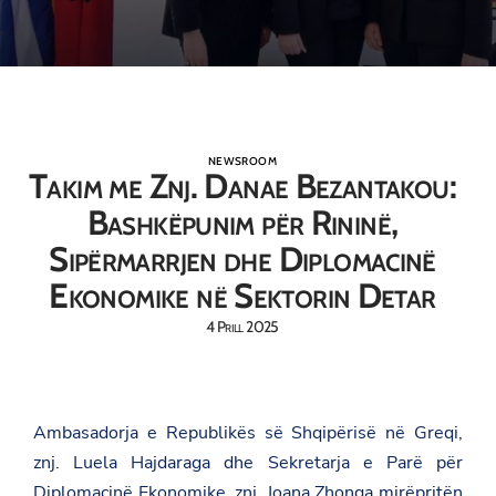
NEWSROOM
Takim me Znj. Danae Bezantakou:
Bashkëpunim për Rininë,
Sipërmarrjen dhe Diplomacinë
Ekonomike në Sektorin Detar
4 Prill 2025
Ambasadorja e Republikës së Shqipërisë në Greqi,
znj. Luela Hajdaraga dhe Sekretarja e Parë për
Diplomacinë Ekonomike, znj. Joana Zhonga mirëpritën