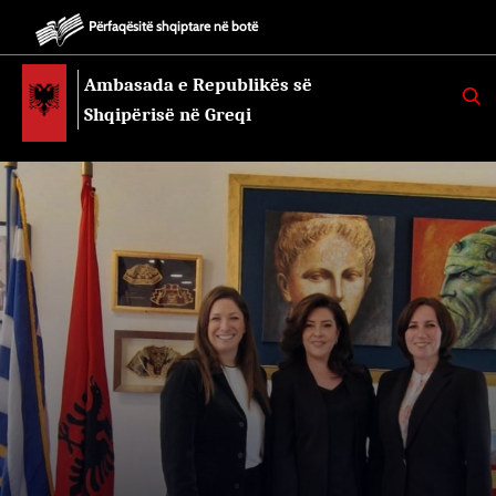
Përfaqësitë shqiptare në botë
Ambasada e Republikës së
K
E
Shqipërisë në Greqi
R
K
O