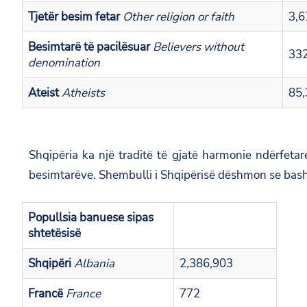
Tjetër besim fetar
Other religion or faith
3,6
Besimtarë të pacilësuar
Believers without
33
denomination
Ateist
Atheists
85,
Shqipëria ka një traditë të gjatë harmonie ndërfet
besimtarëve. Shembulli i Shqipërisë dëshmon se bashkë
Popullsia banuese sipas
shtetësisë
Shqipëri
Albania
2,386,903
Francë
France
772