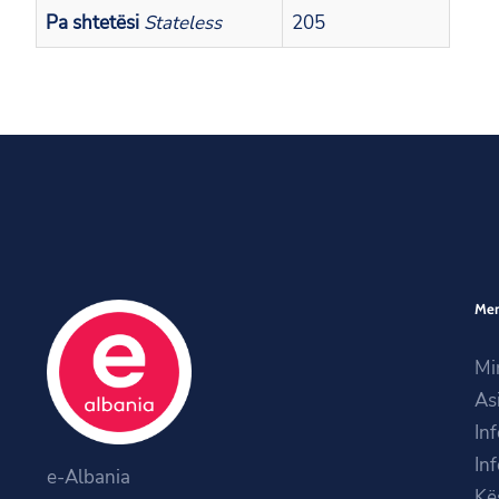
Pa shtetësi
Stateless
205
Me
Mi
As
In
In
e-Albania
Kë