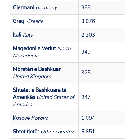
Gjermani
Germany
388
Greqi
Greece
3,076
Itali
Italy
2,203
Maqedoni e Veriut
North
349
Macedonia
Mbretëri e Bashkuar
325
United Kingdom
Shtetet e Bashkuara të
Amerikës
United States of
947
America
Kosovë
Kosovo
1,094
Shtet tjetër
Other country
5,851