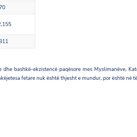
70
2,155
311
are dhe bashkë-ekzistencë paqësore mes Myslimanëve, Kato
jetesa fetare nuk është thjesht e mundur, por është në të mi