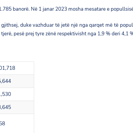
1.785 banorë. Në 1 janar 2023 mosha mesatare e popullsisë 
 gjithsej, duke vazhduar të jetë një nga qarqet më të popul
jerë, pesë prej tyre zënë respektivisht nga 1,9 % deri 4,1 % 
01,718
5,644
1,530
3,645
58