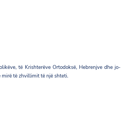
likëve, të Krishterëve Ortodoksë, Hebrenjve dhe jo-
rë të zhvillimit të një shteti.