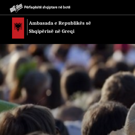
Përfaqësitë shqiptare në botë
Ambasada e Republikës së
Shqipërisë në Greqi