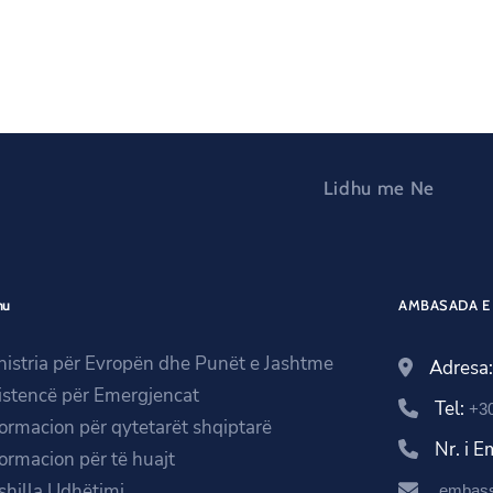
Lidhu me Ne
nu
AMBASADA E 
nistria për Evropën dhe Punët e Jashtme
Adresa
istencë për Emergjencat
Tel:
+3
formacion për qytetarët shqiptarë
Nr. i 
formacion për të huajt
shilla Udhëtimi
embass