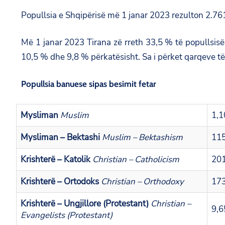
Popullsia e Shqipërisë më 1 janar 2023 rezulton 2.76
Më 1 janar 2023 Tirana zë rreth 33,5 % të popullsisë
10,5 % dhe 9,8 % përkatësisht. Sa i përket qarqeve të t
Popullsia banuese sipas besimit fetar
Mysliman
Muslim
1,1
Mysliman – Bektashi
Muslim – Bektashism
11
Krishterë – Katolik
Christian – Catholicism
20
Krishterë – Ortodoks
Christian – Orthodoxy
17
Krishterë – Ungjillore (Protestant)
Christian –
9,6
Evangelists (Protestant)