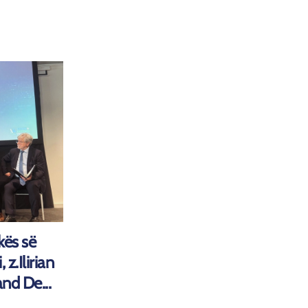
kës së
z.Ilirian
nd De...