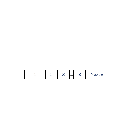
…
1
2
3
8
Next »