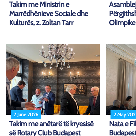
Takim me Ministrin e
Asamblej
Marrëdhënieve Sociale dhe
Përgjith
Kulturës, z. Zoltan Tarr
Olimpike
7 June 2026
2 May 202
Takim me anëtarë të kryesisë
Nata e Fi
së Rotary Club Budapest
Budapes