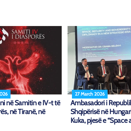
2026
27 March 2026
ini në Samitin e IV-t të
Ambasadori i Republi
s, në Tiranë, në
Shqipërisë në Hungari, 
Kuka, pjesë e “Space a