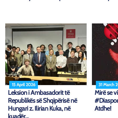
15 April 2026
31 March 
Leksion i Ambasadorit të
Mirë se v
Republikës së Shqipërisë në
#Diasporë
Hungari z. Ilirian Kuka, në
Atdhe!
kuadër...