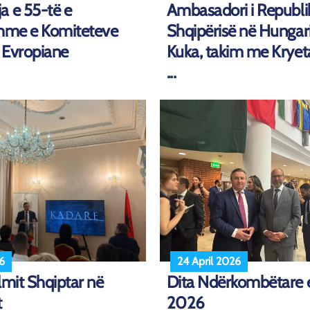
a e 55-të e
Ambasadori i Republi
shme e Komiteteve
Shqipërisë në Hungari, 
 Evropiane
Kuka, takim me Kryeta
...
6
24 April 2026
lmit Shqiptar në
Dita Ndërkombëtare e
t
2026