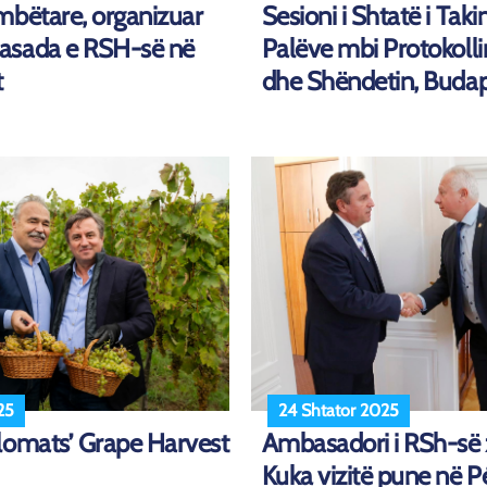
mbëtare, organizuar
Sesioni i Shtatë i Taki
asada e RSH-së në
Palëve mbi Protokolli
t
dhe Shëndetin, Budap
25
24 Shtator 2025
lomats’ Grape Harvest
Ambasadori i RSh-së z.
Kuka vizitë pune në P