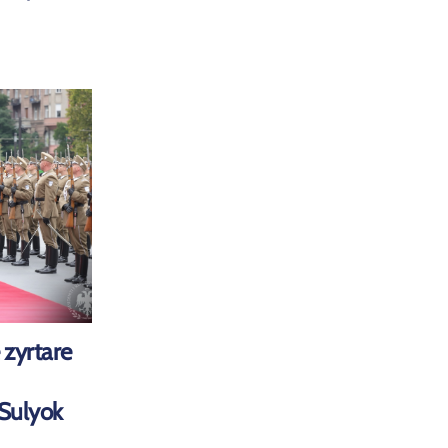
 zyrtare
 Sulyok