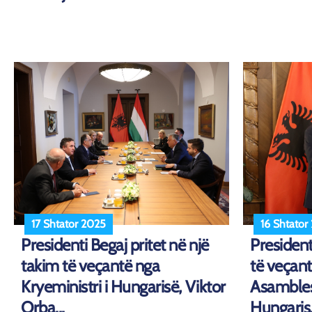
17 Shtator 2025
16 Shtator
Presidenti Begaj pritet në një
President
takim të veçantë nga
të veçant
Kryeministri i Hungarisë, Viktor
Asambles
Orba...
Hungaris.