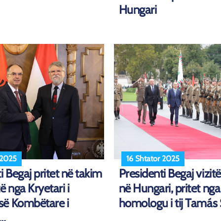
Hungari
 2025
16 Shtator 2025
i Begaj pritet në takim
Presidenti Begaj vizitë
ë nga Kryetari i
në Hungari, pritet nga
ë Kombëtare i
homologu i tij Tamás
..