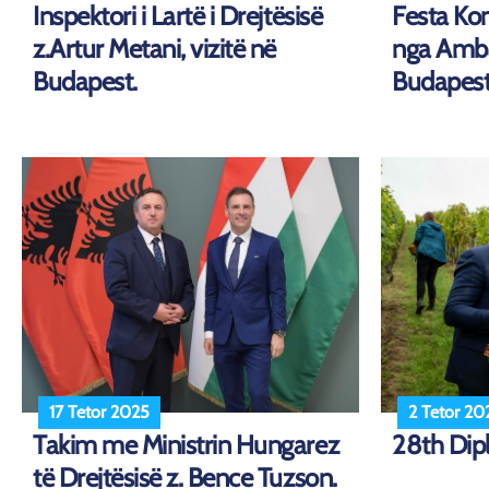
Inspektori i Lartë i Drejtësisë
Festa Ko
z.Artur Metani, vizitë në
nga Amb
Budapest.
Budapes
17 Tetor 2025
2 Tetor 20
Takim me Ministrin Hungarez
28th Dip
të Drejtësisë z. Bence Tuzson.