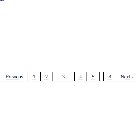
…
« Previous
1
2
3
4
5
8
Next »