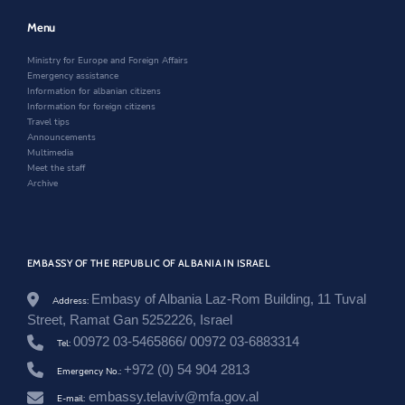
o
w
w
e
m
w
i
w
Menu
o
i
n
w
v
n
d
i
Ministry for Europe and Foreign Affairs
i
d
o
n
Emergency assistance
m
o
w
d
Information for albanian citizens
-
w
o
Information for foreign citizens
i
w
Travel tips
-
Announcements
t
Multimedia
u
Meet the staff
r
Archive
i
z
m
i
t
EMBASSY OF THE REPUBLIC OF ALBANIA IN ISRAEL
-
p
Embasy of Albania Laz-Rom Building, 11 Tuval
r
Address:
i
Street, Ramat Gan 5252226, Israel
t
00972 03-5465866/ 00972 03-6883314
Tel:
j
e
+972 (0) 54 904 2813
Emergency No.:
-
e
embassy.telaviv@mfa.gov.al
E-mail: