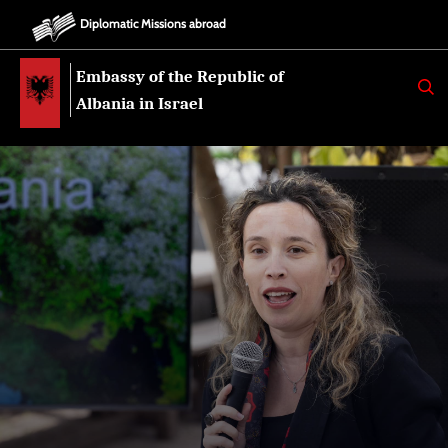
Diplomatic Missions abroad
Embassy of the Republic of
K
E
Albania in Israel
R
K
O