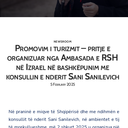
NEWSROOM
Promovim i turizmit – pritje e
organizuar nga Ambasada e RSH
në Izrael në bashkëpunim me
konsullin e nderit Sani Sanilevich
5 February 2025
Në praninë e miqve të Shqipërisë dhe me ndihmën e
konsullit të nderit Sani Sanilevich, në ambientet e tij
të mrekullueshme, më 2 shkurt 2025 u organizua një