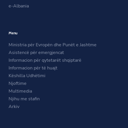
O
p
m
e-Albania
p
e
O
e
n
p
n
s
e
Menu
s
i
n
i
n
s
Ministria për Evropën dhe Punët e Jashtme
n
a
i
Asistencë për emergjencat
a
n
n
Informacion për qytetarët shqiptarë
n
e
a
Informacion për të huajt
e
w
n
Këshilla Udhëtimi
w
w
e
Njoftime
w
i
w
Multimedia
i
n
w
Njihu me stafin
n
d
i
Arkiv
d
o
n
o
w
d
w
o