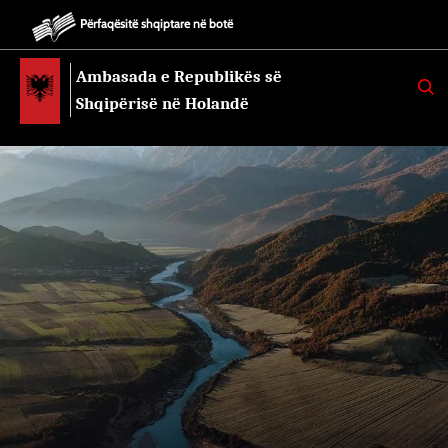
Përfaqësitë shqiptare në botë
Ambasada e Republikës së
K
E
Shqipërisë në Holandë
R
K
O