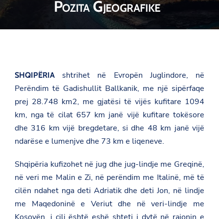
Pozita Gjeografike
shtrihet në Evropën Juglindore, në
SHQIPËRIA
Perëndim të Gadishullit Ballkanik, me një sipërfaqe
prej 28.748 km2, me gjatësi të vijës kufitare 1094
km, nga të cilat 657 km janë vijë kufitare tokësore
dhe 316 km vijë bregdetare, si dhe 48 km janë vijë
ndarëse e lumenjve dhe 73 km e liqeneve.
Shqipëria kufizohet në jug dhe jug-lindje me Greqinë,
në veri me Malin e Zi, në perëndim me Italinë, më të
cilën ndahet nga deti Adriatik dhe deti Jon, në lindje
me Maqedoninë e Veriut dhe në veri-lindje me
Kosovën, i cili është eshë shteti i dytë në rajonin e