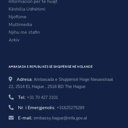
Informacion për të huajt
e
w
n
Këshilla Udhëtimi
w
w
e
Njoftime
w
i
w
Multimedia
i
n
w
Njihu me stafin
n
d
i
Arkiv
d
o
n
o
w
d
w
o
AMBASADA E REPUBLIKËS SË SHQIPËRISË NË HOLANDË
w
Adresa:
Ambasada e Shqipërisë Hoge Nieuwstraat
22, 2514 EL Hague , 2518 BD The Hague
Tel:
+31 70 427 2101
Nr. i Emergjencës:
+31625275289
E-mail:
embassy.hague@mfa.gov.al