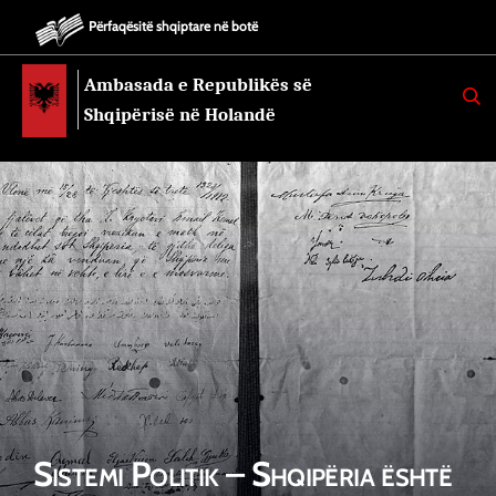
Përfaqësitë shqiptare në botë
Ambasada e Republikës së
K
E
Shqipërisë në Holandë
R
K
O
Sistemi Politik – Shqipëria është