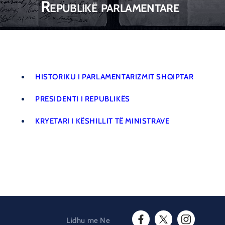
Republikë parlamentare
HISTORIKU I PARLAMENTARIZMIT SHQIPTAR
PRESIDENTI I REPUBLIKËS
KRYETARI I KËSHILLIT TË MINISTRAVE
Lidhu me Ne