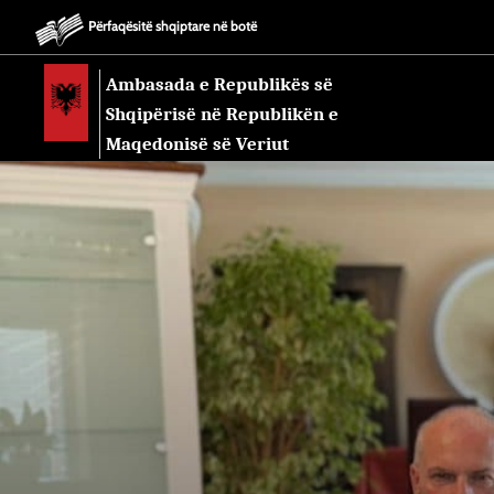
Përfaqësitë shqiptare në botë
Ambasada e Republikës së
Shqipërisë në Republikën e
Maqedonisë së Veriut