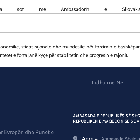
akua sot me Ambasadorin e Sllovak
ekonomike, sfidat rajonale dhe mundësitë për forcimin e bashkëpuni
etet e forta janë kyçe për stabilitetin dhe progresin e rajonit.
Lidhu me Ne
AMBASADA E REPUBLIKËS SË SHQ
REPUBLIKËN E MAQEDONISË SË V
ër Evropën dhe Punët e
Adresa:
Ambasada Shqiptar