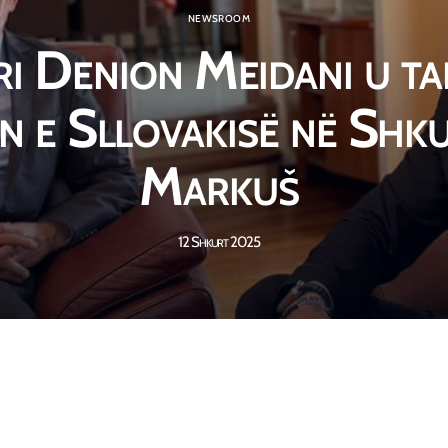
NEWSROOM
i Denion Meidani u ta
 e Sllovakisë në Shku
Markuš
12 Shkurt 2025