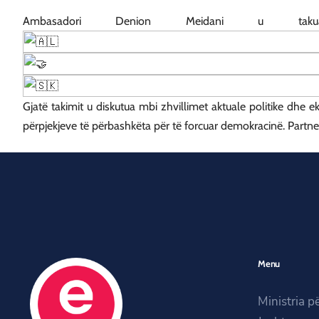
Ambasadori Denion Meidani u t
Gjatë takimit u diskutua mbi zhvillimet aktuale politike dhe 
përpjekjeve të përbashkëta për të forcuar demokracinë. Partnerit
Menu
Ministria p